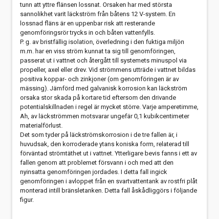
tunn att yttre flänsen lossnat. Orsaken har med största
Så här gör du en VHF reservantenn
sannolikhet varit läckström från båtens 12 V-system. En
lossnad fläns är en uppenbar risk att resterande
Tidvattenströmmar i Bohusläns fjordar
genomföringsrör trycks in och båten vattenfylls.
P. g. av bristfällig isolation, överledning i den fuktiga miljön
m.m. har en viss ström kunnat ta sig till genomföringen,
passerat ut i vattnet och återgått till systemets minuspol via
propeller, axel eller drev. Vid strömmens utträde i vattnet bildas
positiva koppar- och zinkjoner (om genomföringen är av
mässing). Jämförd med galvanisk korrosion kan läckström
orsaka stor skada på kortare tid eftersom den drivande
potentialskillnaden i regel är mycket större. Varje amperetimme,
Ah, av läckströmmen motsvarar ungefär 0,1 kubikcentimeter
materialförlust.
Det som tyder på läckströmskorrosion i de tre fallen är, i
huvudsak, den korroderade ytans koniska form, relaterad till
förväntad strömtäthet ut i vattnet. Ytterligare bevis fanns i ett av
fallen genom att problemet försvann i och med att den
nyinsatta genomföringen jordades. I detta fall ingick
genomföringen i avloppet från en svartvattentank av rostfri plåt
monterad intill bränsletanken. Detta fall åskådliggörs i följande
figur.