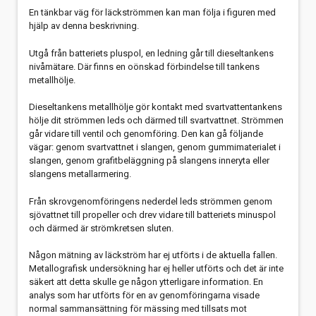
En tänkbar väg för läckströmmen kan man följa i figuren med
hjälp av denna beskrivning.
Utgå från batteriets pluspol, en ledning går till dieseltankens
nivåmätare. Där finns en oönskad förbindelse till tankens
metallhölje.
Dieseltankens metallhölje gör kontakt med svartvattentankens
hölje dit strömmen leds och därmed till svartvattnet. Strömmen
går vidare till ventil och genomföring. Den kan gå följande
vägar: genom svartvattnet i slangen, genom gummimaterialet i
slangen, genom grafitbeläggning på slangens inneryta eller
slangens metallarmering.
Från skrovgenomföringens nederdel leds strömmen genom
sjövattnet till propeller och drev vidare till batteriets minuspol
och därmed är strömkretsen sluten.
Någon mätning av läckström har ej utförts i de aktuella fallen.
Metallografisk undersökning har ej heller utförts och det är inte
säkert att detta skulle ge någon ytterligare information. En
analys som har utförts för en av genomföringarna visade
normal sammansättning för mässing med tillsats mot