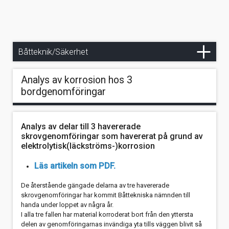
Övrigt
Spisar för båtbruk
Farlig fördröjning i våra plottrar?
Dimensionering av fönster m.m. i båtar enligt ISO 12216
Brandrisker med glykol
Tankar om septiktankar
Historiska artiklar
Kyla i båten
GPS-navigering utan dator
Drivkraft, miljö, del 2
Tips och bestämmelser om toalettsystem och tömning
Kontakt
Rena Botten
Mögel på inredningen under vinteruppläggningen
Handstrålkastare
Drivkraft, miljö, del 1
Båtteknik/Säkerhet
Ventilera mera så slipper du mögel
Har datorn gått ombord?
Avpumpning av toalettavfall med standardiserad
Analys av korrosion hos 3
anslutning
bordgenomföringar
Om mögel i båtar
Kompassens deviering med den förenklade
solskuggemetoden
Åtgärdande av plastpest ("böldpest")
Lurande lanternor
Läckage mellan skrov och däck
Analys av delar till 3 havererade
skrovgenomföringar som havererat på grund av
elektrolytisk(läckströms-)korrosion
Luras loggen
Segelbåts längd på Medelhavet?
Läs artikeln som PDF.
Radarreflektorer
Hon backar bra med sofistikerat roder
De återstående gängade delarna av tre havererade
Satellitbilder från Internet?
Borra hål i båten?
skrovgenomföringar har kommit Båttekniska nämnden till
handa under loppet av några år.
Skymda lanternor studerade
Renovering, faner, lack
I alla tre fallen har material korroderat bort från den yttersta
delen av genomföringarnas invändiga yta tills väggen blivit så