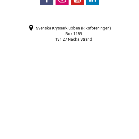
Svenska Kryssarklubben (Riksföreningen)
Box 1189
131 27 Nacka Strand
Bli medlem
Prenumerera på vårt nyhetsbrev
Webbkarta
08-448 28 80
info@sxk.se
© Svenska Kryssarklubben