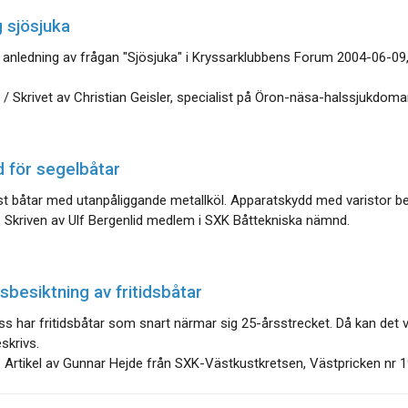
 sjösjuka
 anledning av frågan "Sjösjuka" i Kryssarklubbens Forum 2004-06-0
/ Skrivet av Christian Geisler, specialist på Öron-näsa-halssjukdomar
 för segelbåtar
t båtar med utanpåliggande metallköl. Apparatskydd med varistor b
 Skriven av Ulf Bergenlid medlem i SXK Båttekniska nämnd.
besiktning av fritidsbåtar
s har fritidsbåtar som snart närmar sig 25-årsstrecket. Då kan det 
skrivs.
 Artikel av Gunnar Hejde från SXK-Västkustkretsen, Västpricken nr 1