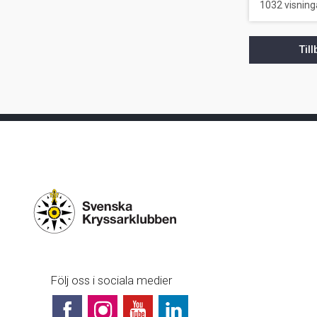
Luras loggen
1032 visning
Segelbåts längd på
Radarreflektorer
Medelhavet?
Til
Satellitbilder från Internet?
Hon backar bra med
sofistikerat roder
Skymda lanternor studerade
Borra hål i båten?
Så här gör du en VHF
reservantenn
Renovering, faner, lack
Tidvattenströmmar i
Bohusläns fjordar
Följ oss i sociala medier