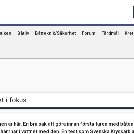
Qvinna Ombord
Ostkust
Ri
Seglarskolor och seglarläger
Gotland
Ut
Toalettavfall och sjömackar
Stockholms skä
År
tiken
Båtliv
Båtteknik/Säkerhet
Forum
Färdmål
Kre
t i fokus
n är här. En bra sak att göra innan första turen med båten 
 hamnar i vattnet med den. En test som Svenska Kryssarklu