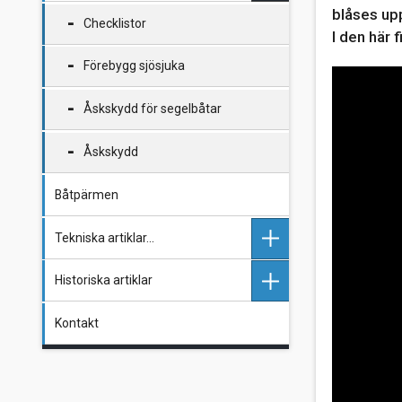
blåses upp
Checklistor
I den här 
Förebygg sjösjuka
Åskskydd för segelbåtar
Åskskydd
Båtpärmen
Tekniska artiklar...
Historiska artiklar
Ankring & Förtöjning
Kontakt
Brandskydd
Rena Botten
Ankring och förtöjning
Bränslesystem och bränsle
Ankring - Fakta och
Brandrisker med glykol
erfarenheter