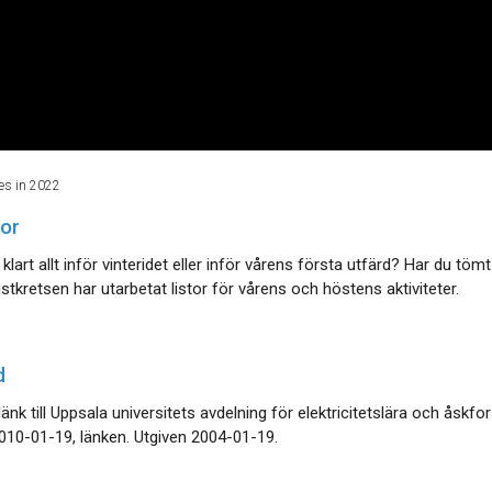
es in 2022
tor
 klart allt inför vinteridet eller inför vårens första utfärd? Har du tömt
tkretsen har utarbetat listor för vårens och höstens aktiviteter.
d
länk till Uppsala universitets avdelning för elektricitetslära och åskf
010-01-19, länken. Utgiven 2004-01-19.