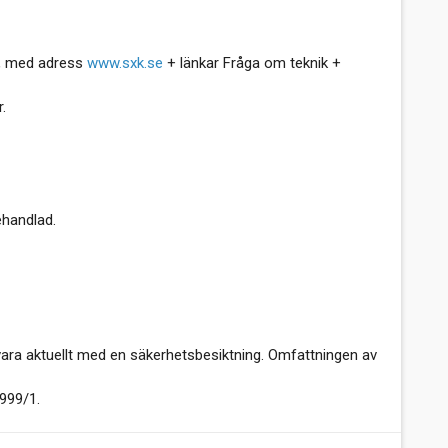
9, med adress
www.sxk.se
+ länkar Fråga om teknik +
.
ehandlad.
vara aktuellt med en säkerhetsbesiktning. Omfattningen av
999/1.