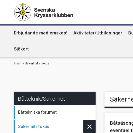
Hoppa
Kummel
till
huvudinnehåll
Uthamn
Huvudmeny
Erbjudande medlemskap!
Aktiviteter/Utbildningar
Bu
Naturhamn
Info om att publicera på sjökortet
Sjökort
Länkstig
Hem
Säkerhet i fokus
Båtteknik/Säkerhet
Säkerhe
Båttekniska forumet...
Båtsäsonge
Säkerhet i fokus
eventuellt