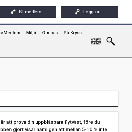
ksföreningens app - Kryssarklubben
Stöd oss
På Kryss artikelarkiv på sxk.se
Bli medlem
Logga in
hyrning av Kryssarklubbens IF-båtar och kajaker
Svenska Kryssarklubben 100 år
På Kryss historia
rgård
sböcker
Verksamhet
Kryssarklubbens nyhetsbrev
ts/Medlem
Miljö
Om oss
På Kryss
English
är att prova din uppblåsbara flytväst, före du
bben gjort visar nämligen att mellan 5-10 % inte