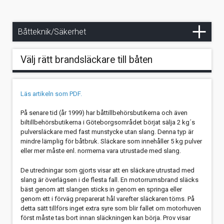
Historiska artiklar
Kyla i båten
GPS-navigering utan dator
Drivkraft, miljö, del 2
Tips och bestämmelser om toalettsystem och tömning
Kontakt
Rena Botten
Mögel på inredningen under vinteruppläggningen
Handstrålkastare
Drivkraft, miljö, del 1
Båtteknik/Säkerhet
Ventilera mera så slipper du mögel
Har datorn gått ombord?
Avpumpning av toalettavfall med standardiserad
Välj rätt brandsläckare till båten
anslutning
Om mögel i båtar
Kompassens deviering med den förenklade
solskuggemetoden
Åtgärdande av plastpest ("böldpest")
Läs artikeln som PDF.
Lurande lanternor
Läckage mellan skrov och däck
På senare tid (år 1999) har båttillbehörsbutikerna och även
biltillbehörsbutikerna i Göteborgsområdet börjat sälja 2 kg´s
Luras loggen
Segelbåts längd på Medelhavet?
pulversläckare med fast munstycke utan slang. Denna typ är
mindre lämplig för båtbruk. Släckare som innehåller 5 kg pulver
Radarreflektorer
Hon backar bra med sofistikerat roder
eller mer måste enl. normerna vara utrustade med slang.
Satellitbilder från Internet?
Borra hål i båten?
De utredningar som gjorts visar att en släckare utrustad med
slang är överlägsen i de flesta fall. En motorrumsbrand släcks
Skymda lanternor studerade
Renovering, faner, lack
bäst genom att slangen sticks in genom en springa eller
genom ett i förväg preparerat hål varefter släckaren töms. På
detta sätt tillförs inget extra syre som blir fallet om motorhuven
Så här gör du en VHF reservantenn
först måste tas bort innan släckningen kan börja. Prov visar