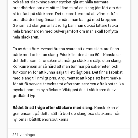
också att släcknings-munstycket går att hålla närmare
Tidvattenströmmar i Bohusläns fjordar
brandhärden om det sitter i änden på en slang jämfört om det
sitter fast på släckaren. Det senare beror på att värmen från
brandhärden begränsar hur nära man kan gå med kroppen.
Genom att slangen är lätt rörlig kan man också lättare täcka
hela brandhärden med pulver jämfört om man skall förflytta
hela släckaren.
En av de större leverantörerna svarar att deras släckare finns
både med och utan slang. Prisskillnaden är ca 80:-. Kanske är
det detta som är orsaken att många släckare säljs utan slang.
Konkurrensen är så hård att man tummar på säkerheten och
funktionen för att kunna sälja till ett lågt pris. Det finns fabrikat
med slang till rimligt pris. Argumentet att köpa ett känt märke
för att få service är tveksamt eftersom servicen ofta kostar lika
mycket som en ny släckare. Viktigast är att släckaren är av
godkänd typ.
Rådet är att fråga efter släckare med slang.
Kanske kan vi
gemensamt på detta sätt få bort de slanglösa släckarna från
hyllorna i båttillbehörsbutikerna.
381 visningar