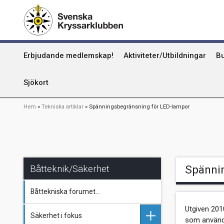
Hoppa
Kummel
till
huvudinnehåll
Uthamn
Huvudmeny
Erbjudande medlemskap!
Aktiviteter/Utbildningar
Bu
Naturhamn
Info om att publicera på sjökortet
Sjökort
Länkstig
Hem
Tekniska artiklar
Spänningsbegränsning för LED-lampor
Båtteknik/Säkerhet
Spänni
Båttekniska forumet...
Utgiven 20
Säkerhet i fokus
som används