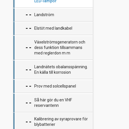
Välj rätt brandsläckare till
Dieselslem, en varning
LED-lampor
båten
Mera om Ankring, för och
emot kätting
Hur skyddar du ditt bränsle
Landström
mot elaka mikrober?
Rapport om ankarprov
Elstöt med landkabel
Den svaga länken vid Ankring
Växelströmsgeneratorn och
– splits kätting/lina
dess funktion tillsammans
med reglerdon m m
Landnätets obalansspänning.
En källa till korrosion
Prov med solcellspanel
Så här gör du en VHF
reservantenn
Kalibrering av syraprovare för
blybatterier