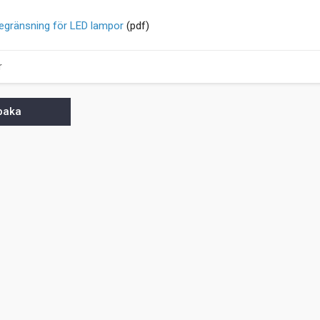
egränsning för LED lampor
(pdf)
r
lbaka