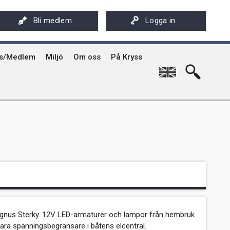
ksföreningens app - Kryssarklubben
Stöd oss
På Kryss artikelarkiv på sxk.se
Bli medlem
Logga in
hyrning av Kryssarklubbens IF-båtar och kajaker
Svenska Kryssarklubben 100 år
På Kryss historia
rgård
sböcker
Verksamhet
Kryssarklubbens nyhetsbrev
ts/Medlem
Miljö
Om oss
På Kryss
English
nus Sterky. 12V LED-armaturer och lampor från hembruk
ara spänningsbegränsare i båtens elcentral.