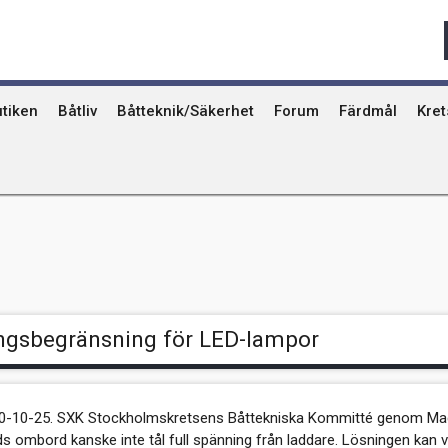
Qvinna Ombord
Ostkust
Ri
Seglarskolor och seglarläger
Gotland
Ut
Toalettavfall och sjömackar
Stockholms skä
År
tiken
Båtliv
Båtteknik/Säkerhet
Forum
Färdmål
Kre
ngsbegränsning för LED-lampor
10-10-25. SXK Stockholmskretsens Båttekniska Kommitté genom Mag
 ombord kanske inte tål full spänning från laddare. Lösningen kan v