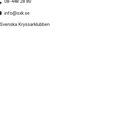
08-448 28 80
info@sxk.se
Svenska Kryssarklubben