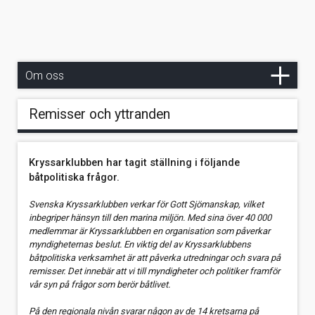
Stöd oss
Svenska Kryssarklubben 100 år
Bojfonden
Verksamhet
Ungdomsverksamheten
Utställning på Sjöhistoriska museet
Om oss
Barn & ungdom
Remisser och yttranden
Kretsar
PX! – för unga båtlivsintresserade
Kryssarklubben har tagit ställning i följande
Nämnder
Stöd ungdomsverksamheten
PX! sommaren 2018
båtpolitiska frågor.
Om Svenska Kryssarklubben
24-timmarsnämnden
PX! på YouTube
Svenska Kryssarklubben verkar för Gott Sjömanskap, vilket
inbegriper hänsyn till den marina miljön. Med sina över 40 000
Båttekniska nämnden
medlemmar är Kryssarklubben en organisation som påverkar
myndigheternas beslut. En viktig del av Kryssarklubbens
Eskadernämnden
båtpolitiska verksamhet är att påverka utredningar och svara på
remisser. Det innebär att vi till myndigheter och politiker framför
vår syn på frågor som berör båtlivet.
Hamn- farledsnämnden
På den regionala nivån svarar någon av de 14 kretsarna på
Miljönämnden