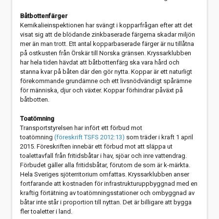
Båtbottenfärger
Kemikalieinspektionen har svängt i kopparfrågan efter att det
visat sig att de blödande zinkbaserade färgerna skadar miljön
mer än man trott. Ett antal kopparbaserade färger är nu tillåtna
på ostkusten från Örskär till Norska gränsen. Kryssarklubben
har hela tiden hävdat att båtbottenfärg ska vara hård och
stanna kvar på båten där den gör nytta. Koppar är ett naturligt
förekommande grundämne och ett livsnödvändigt spårämne
för människa, djur och växter. Koppar förhindrar påväxt på
båtbotten.
Toatömning
Transportstyrelsen har infört ett förbud mot
toatömning
(föreskrift TSFS 2012:13)
som träder i kraft 1 april
2015. Föreskriften innebär ett förbud mot att släppa ut
toalettavfall från fritidsbåtar i hav, sjöar och inre vattendrag.
Förbudet gäller alla fritidsbåtar, förutom de som är k-märkta.
Hela Sveriges sjöterritorium omfattas. Kryssarklubben anser
fortfarande att kostnaden för infrastrukturuppbyggnad med en
kraftig förtätning av toatömningsstationer och ombyggnad av
båtar inte står i proportion till nyttan. Det är billigare att bygga
fler toaletter i land.