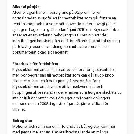
Alkohol på sjön
Alkohollagen har en nedre gräns på 0,2 promille för
normalgraden av sjöfylleri för motorbåtar som går fortare än
femton knop och för segelbåtar över tio meter. I övrigt gäller
sjölagen. Lagen har gällt sedan 1 juni 2010
och Kryssarklubben
anser att en utvärdering behöver göras. Den nuvarande
lagstiftningen har visat på stor rättsosäkerhet samt fokusering
på felaktig resursanvändning som inte är relaterad till en
dokumenterat ökad sjösäkerhet.
Förarbevis för fritidsbåtar
Kryssarklubben anser att förarbevis är bra för sjösäkerheten
men bör begränsas till motorbåtar som kan gå i tjugo knop
eller mer och att en åldersgräns på sexton år införs.
Kryssarklubben anser vidare att konsekvenserna och
kopplingen till prestanda i de remisser som tidigare skickats ut
inte är fullt genomtänkta. Förslaget om förarbevis ligger i
malpåse sedan 2008. Inga ytterligare åtgärder vidtas för
tillfället.
Båtregister
Motioner och remisser om införande av båtregister kommer
med jämna mellanrum. Det är tillfredställande att många