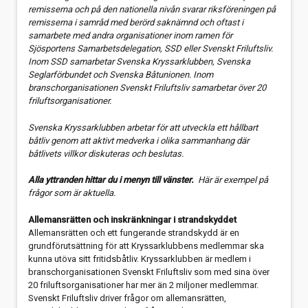
remisserna och på den nationella nivån svarar riksföreningen på
remisserna i samråd med berörd saknämnd och oftast i
Qvinna Ombordnämnden
samarbete med andra organisationer inom ramen för
Sjösportens Samarbetsdelegation, SSD eller Svenskt Friluftsliv.
Inom SSD samarbetar Svenska Kryssarklubben, Svenska
Seglarförbundet och Svenska Båtunionen. Inom
branschorganisationen Svenskt Friluftsliv samarbetar över 20
friluftsorganisationer.
Svenska Kryssarklubben arbetar för att utveckla ett hållbart
båtliv genom att aktivt medverka i olika sammanhang där
båtlivets villkor diskuteras och beslutas.
Alla yttranden hittar du i menyn till vänster.
Här är exempel på
frågor som är aktuella.
Allemansrätten och inskränkningar i strandskyddet
Allemansrätten och ett fungerande strandskydd är en
grundförutsättning för att Kryssarklubbens medlemmar ska
kunna utöva sitt fritidsbåtliv. Kryssarklubben är medlem i
branschorganisationen Svenskt Friluftsliv som med sina över
20 friluftsorganisationer har mer än 2 miljoner medlemmar.
Svenskt Friluftsliv driver frågor om allemansrätten,