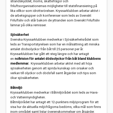
strandskyddet, moms, skattefrågor och
friluftsorganisationernas möjligheter till statsfinansiering på
lika villkor som idrottsrörelsen. Kryssarklubben arbetar aktivt i
de arbetsgrupper och konferenser som leds av Svenskt
Friluftsliv och står bakom de yttranden som Svenskt Friluftsliv
lämnar på olika remisser.
Sjösäkerhet
Svenska Kryssarklubben medverkar i Sjösäkerhetsrådet som
leds av Transportstyrelsen som har en målsättning att minska
antalet dödsolyckor från båt till 25 personer per år.
Kryssarklubben har gått ett steg längre och har antagit
en
nollvision för antalet dödsolyckor från båt bland klubbens
medlemmar.
Kryssarklubben arbetar aktivt med att höja
sjösäkerheten genom att sprida kunskap om orsaker och
verkan till olyckor och dödsfall samt åtgärder och tips som
ökar sjösäkerheten.
Båtmiljö
Kryssarklubben medverkar i Båtmiljörådet som leds av Havs-
och Vattenmyndigheten.
Båtmiljörådet har antagit ett 12-punkters miljöprogram för att
visa hur de aktuella miljöfrågorna bedöms, vilka mål som finns
inom området samt listar överenskommelser om åtgärder.