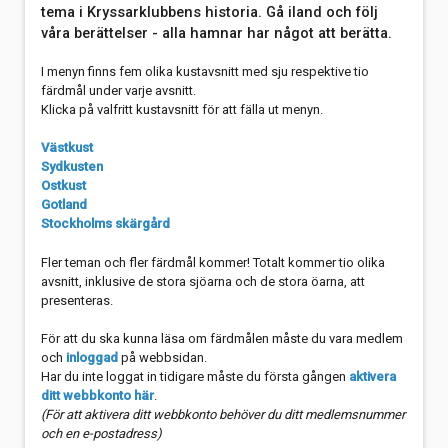
tema i Kryssarklubbens historia. Gå iland och följ
våra berättelser - alla hamnar har något att berätta.
I menyn finns fem olika kustavsnitt med sju respektive tio
färdmål under varje avsnitt.
Klicka på valfritt kustavsnitt för att fälla ut menyn.
Västkust
Sydkusten
Ostkust
Gotland
Stockholms skärgård
Fler teman och fler färdmål kommer! Totalt kommer tio olika
avsnitt, inklusive de stora sjöarna och de stora öarna, att
presenteras.
För att du ska kunna läsa om färdmålen måste du vara medlem
och
inloggad
på webbsidan.
Har du inte loggat in tidigare måste du första gången
aktivera
ditt webbkonto här
.
(För att aktivera ditt webbkonto behöver du ditt medlemsnummer
och en e-postadress)