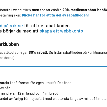
 handla i webbutiken
men
för att erhålla
20% medlemsrabatt behövs
etalning sker.
Klicka här för att ta del av rabattkoden!
d på sxk.se
för att se rabattkoden.
re börjar du med att
skapa ett webbkonto
arklubben
 rabattkod som ger
30% rabatt.
Du hittar rabattkoden på Funktionärs
ssidorna).
rakt i pdf-format för egen utskrift. Det finns:
 av båt
t, mindre än 12 m längd och 4 m bredd
andet av fartyg för nöjesfart med en största längd av minst 12 mete