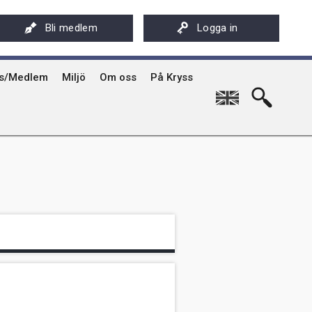
ksföreningens app - Kryssarklubben
Stöd oss
På Kryss artikelarkiv på sxk.se
Bli medlem
Logga in
hyrning av Kryssarklubbens IF-båtar och kajaker
Svenska Kryssarklubben 100 år
På Kryss historia
rgård
sböcker
Verksamhet
Kryssarklubbens nyhetsbrev
ts/Medlem
Miljö
Om oss
På Kryss
English