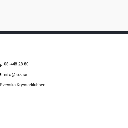
08-448 28 80
info@sxk.se
Svenska Kryssarklubben