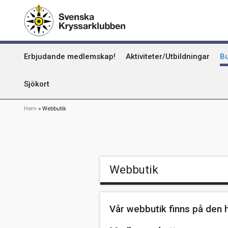
Hoppa
Kummel
till
huvudinnehåll
Uthamn
Huvudmeny
Erbjudande medlemskap!
Aktiviteter/Utbildningar
Bu
Naturhamn
Info om att publicera på sjökortet
Sjökort
Länkstig
Hem
Webbutik
Webbutik
Vår webbutik finns på den 