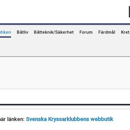
Qvinna Ombord
Ostkust
Ri
Seglarskolor och seglarläger
Gotland
Ut
Toalettavfall och sjömackar
Stockholms skä
År
tiken
Båtliv
Båtteknik/Säkerhet
Forum
Färdmål
Kre
här länken:
Svenska Kryssarklubbens webbutik