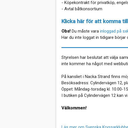
- Köpekontrakt för privatköp, engel
- Avtal båtkonsortium
Klicka här för att komma ti
Obs!
Du måste vara
inloggad på sx
Har du inte loggat in tidigare börja
Styrelsen har beslutat att välja sa
inte kommer ha något med webbutike
På kansliet i Nacka Strand finns mö
Besöksadress: Cylindervägen 12, pl
Öppet: Måndag-torsdag kl. 10.00-15.
I butiken på Cylindervägen 12 kan v
Välkommen!
Läs mer om Svenska Kryssarklubbe