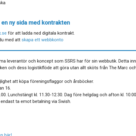
ska
ll en ny sida med kontrakten
k.se
för att ladda ned digitala kontrakt.
r du med att
skapa ett webbkonto
mma leverantör och koncept som SSRS har för sin webbutik. Detta inne
n och dess logistikflöde att göra utan allt sköts från The Marc och 
jlighet att köpa föreningsflaggor och årsböcker.
an 16.
00. Lunchstängt kl. 11.30-12.30. Dag före helgdag och afton kl. 10.00
i endast ta emot betalning via Swish.
n här!