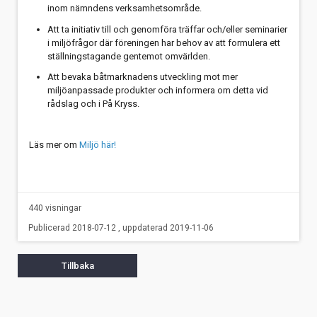
inom nämndens verksamhetsområde.
Att ta initiativ till och genomföra träffar och/eller seminarier
i miljöfrågor där föreningen har behov av att formulera ett
ställningstagande gentemot omvärlden.
Att bevaka båtmarknadens utveckling mot mer
miljöanpassade produkter och informera om detta vid
rådslag och i På Kryss.
Läs mer om
Miljö här!
440 visningar
Publicerad 2018-07-12 , uppdaterad 2019-11-06
Tillbaka