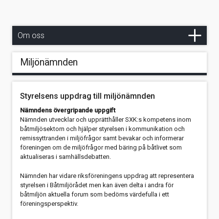
Qvinna Ombordnämnden
Om Svenska Kryssarklubben
Om oss
Miljönämnden
Styrelsens uppdrag till miljönämnden
Nämndens övergripande uppgift
Nämnden utvecklar och upprätthåller SXK:s kompetens inom
båtmiljösektorn och hjälper styrelsen i kommunikation och
remissyttranden i miljöfrågor samt bevakar och informerar
föreningen om de miljöfrågor med bäring på båtlivet som
aktualiseras i samhällsdebatten.
Nämnden har vidare riksföreningens uppdrag att representera
styrelsen i Båtmiljörådet men kan även delta i andra för
båtmiljön aktuella forum som bedöms värdefulla i ett
föreningsperspektiv.