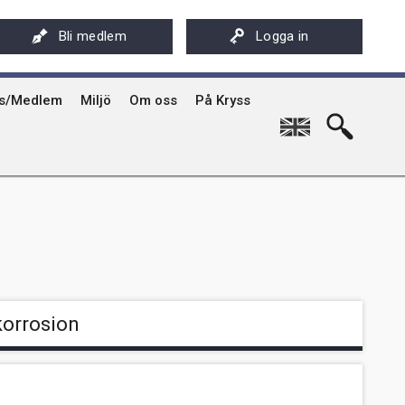
ksföreningens app - Kryssarklubben
Stöd oss
På Kryss artikelarkiv på sxk.se
Bli medlem
Logga in
hyrning av Kryssarklubbens IF-båtar och kajaker
Svenska Kryssarklubben 100 år
På Kryss historia
rgård
sböcker
Verksamhet
Kryssarklubbens nyhetsbrev
ts/Medlem
Miljö
Om oss
På Kryss
English
korrosion