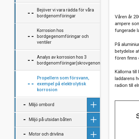
Förtöjning
Spänningsbegränsning för
Välj rätt brandsläckare till
Dieselslem, en varning
LED-lampor
Bejöver vi vara rädda för våra
båten
Mera om Ankring, för och
bordgenomföringar
Våren år 200
emot kätting
Hur skyddar du ditt bränsle
Landström
ampere som 
mot elaka mikrober?
fungerade l
Korrosion hos
Rapport om ankarprov
Elstöt med landkabel
bordgegenomföringar och
ventiler
På aluminium
betydelse at
Den svaga länken vid Ankring
Växelströmsgeneratorn och
– splits kätting/lina
dess funktion tillsammans
Analys av korrosion hos 3
fören finns 
med reglerdon m m
bordgenomföringar(skrovgenomföringar)
Källorna til
Landnätets obalansspänning.
Propellern som försvann,
laddarens hö
En källa till korrosion
exempel på elektrolytisk
radion till 
korrosion
Prov med solcellspanel
Miljö ombord
Så här gör du en VHF
Miljö på utsidan båten
reservantenn
Fukt
Motor och drivlina
Kalibrering av syraprovare för
Varm och skön båt
Kan vi avsluta diskussionen