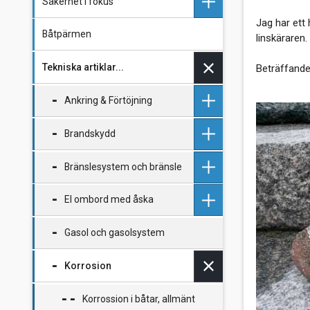
Säkerhet i fokus
Jag har ett
Båtpärmen
Checklistor
linskäraren.
Tekniska artiklar...
Förebygg sjösjuka
Beträffande 
Åskskydd för segelbåtar
Ankring & Förtöjning
Åskskydd
Brandskydd
Ankring och förtöjning
Bränslesystem och bränsle
Ankring - Fakta och
Brandrisker med glykol
erfarenheter
El ombord med åska
Brandskydd - Tips
HVO100 mindre
Ankring i naturhamn
miljöbelastande dieselbränsle
Gasol och gasolsystem
Brandtillbud i kaminen
Batteriladdares egenskaper i
Behövlig ankringskraft
EasyHeat
Mindre gift på drift igen.
båt
Alkylatbensin och 2-taktsolja
Korrosion
Bristande ankarband
Brandtillbud nr 2 i kaminen
Solpanel
EasyHeat
Tankar om bränsletankar
Korrossion i båtar, allmänt