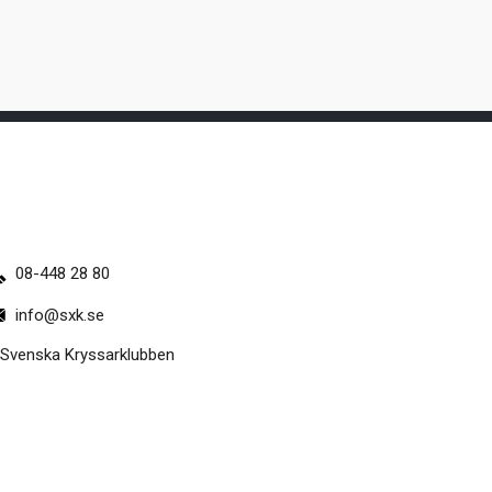
08-448 28 80
info@sxk.se
Svenska Kryssarklubben