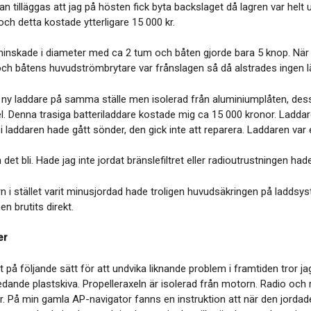
kan tilläggas att jag på hösten fick byta backslaget då lagren var h
ch detta kostade ytterligare 15 000 kr.
minskade i diameter med ca 2 tum och båten gjorde bara 5 knop. När 
ch båtens huvudströmbrytare var frånslagen så då alstrades ingen 
n ny laddare på samma ställe men isolerad från aluminiumplåten, dess
el. Denna trasiga batteriladdare kostade mig ca 15 000 kronor. Ladd
 laddaren hade gått sönder, den gick inte att reparera. Laddaren var 
 det bli. Hade jag inte jordat bränslefiltret eller radioutrustningen had
 i stället varit minusjordad hade troligen huvudsäkringen på laddsyst
n brutits direkt.
er
t på följande sätt för att undvika liknande problem i framtiden tror ja
edande plastskiva. Propelleraxeln är isolerad från motorn. Radio och 
. På min gamla AP-navigator fanns en instruktion att när den jordades