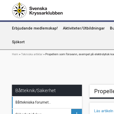
Hoppa
Kummel
till
huvudinnehåll
Uthamn
Huvudmeny
Erbjudande medlemskap!
Aktiviteter/Utbildningar
Bu
Naturhamn
Info om att publicera på sjökortet
Sjökort
Länkstig
Hem
Tekniska artiklar
Propellern som försvann, exempel på elektrolytisk ko
Båtteknik/Säkerhet
Propell
Båttekniska forumet...
Läs artikel