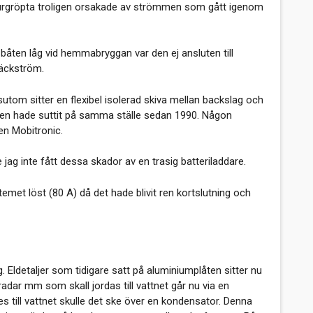
elt urgröpta troligen orsakade av strömmen som gått igenom
båten låg vid hemmabryggan var den ej ansluten till
läckström.
utom sitter en flexibel isolerad skiva mellan backslag och
aren hade suttit på samma ställe sedan 1990. Någon
en Mobitronic.
e jag inte fått dessa skador av en trasig batteriladdare.
emet löst (80 A) då det hade blivit ren kortslutning och
g. Eldetaljer som tidigare satt på aluminiumplåten sitter nu
radar mm som skall jordas till vattnet går nu via en
 till vattnet skulle det ske över en kondensator. Denna