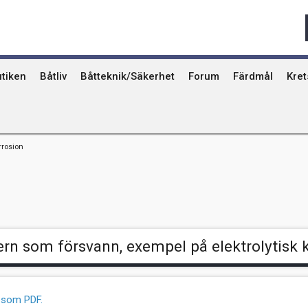
Qvinna Ombord
Ostkust
Ri
Seglarskolor och seglarläger
Gotland
Ut
Toalettavfall och sjömackar
Stockholms skä
År
tiken
Båtliv
Båtteknik/Säkerhet
Forum
Färdmål
Kre
rrosion
ern som försvann, exempel på elektrolytisk 
n som PDF.