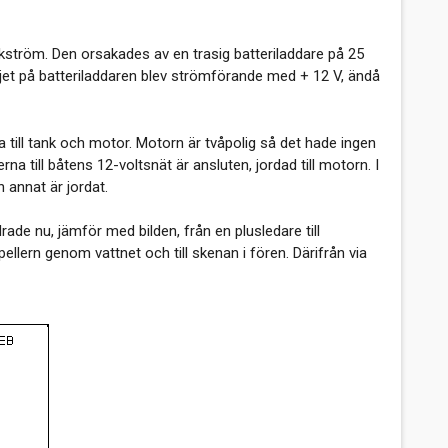
äckström. Den orsakades av en trasig batteriladdare på 25
t på batteriladdaren blev strömförande med + 12 V, ändå
na till tank och motor. Motorn är tvåpolig så det hade ingen
na till båtens 12-voltsnät är ansluten, jordad till motorn. I
 annat är jordat.
ade nu, jämför med bilden, från en plusledare till
ropellern genom vattnet och till skenan i fören. Därifrån via