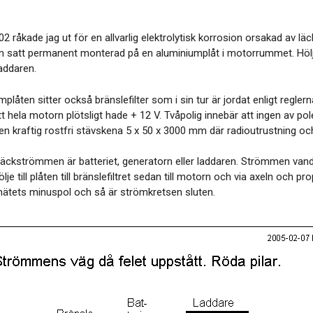
2 råkade jag ut för en allvarlig elektrolytisk korrosion orsakad av l
satt permanent monterad på en aluminiumplåt i motorrummet. Hölje
addaren.
plåten sitter också bränslefilter som i sin tur är jordat enligt regler
t hela motorn plötsligt hade + 12 V. Tvåpolig innebär att ingen av poler
en kraftig rostfri stävskena 5 x 50 x 3000 mm där radioutrustning och
l läckströmmen är batteriet, generatorn eller laddaren. Strömmen vandr
lje till plåten till bränslefiltret sedan till motorn och via axeln och p
elnätets minuspol och så är strömkretsen sluten.