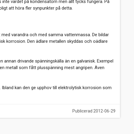
s inte värdet på kondensatorn men allt tycks fungera. På
igt att höra fler synpunkter på detta.
akt med varandra och med samma vattenmassa. De bildar
anisk korrosion. Den ädlare metallen skyddas och oädlare
en annan drivande spänningskälla än en galvanisk. Exempel
ir den metall som fått plusspänning mest angripen. Även
. Ibland kan den ge upphov till elektrolytisk korrosion som
Publicerad 2012-06-29