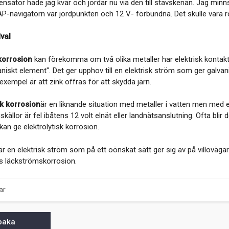
nsator hade jag kvar och jordar nu via den till stävskenan. Jag minn
P-navigatorn var jordpunkten och 12 V- förbundna. Det skulle vara rol
val
korrosion
kan förekomma om två olika metaller har elektrisk kont
vaniskt element". Det ger upphov till en elektrisk ström som ger galv
 exempel är att zink offras för att skydda järn.
sk korrosion
är en liknande situation med metaller i vatten men med 
källor är fel ibåtens 12 volt elnät eller landnätsanslutning. Ofta bl
an ge elektrolytisk korrosion.
är en elektrisk ström som på ett oönskat sätt ger sig av på villovägar
as läckströmskorrosion.
ar
lbaka