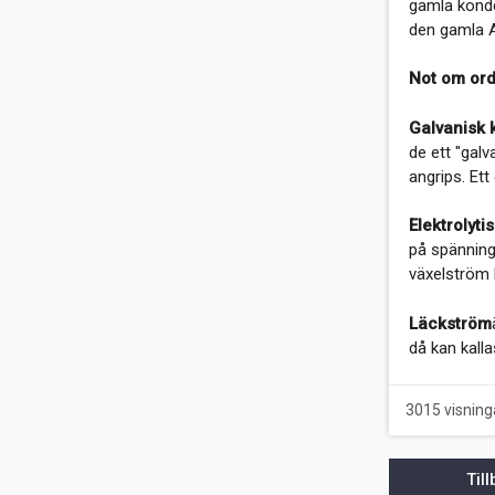
gamla konde
Bohusläns fjordar
den gamla A
Not om ord
Galvanisk 
de ett "gal
angrips. Ett
Elektrolyti
på spännings
växelström k
Läckström
då kan kall
3015 visning
Til