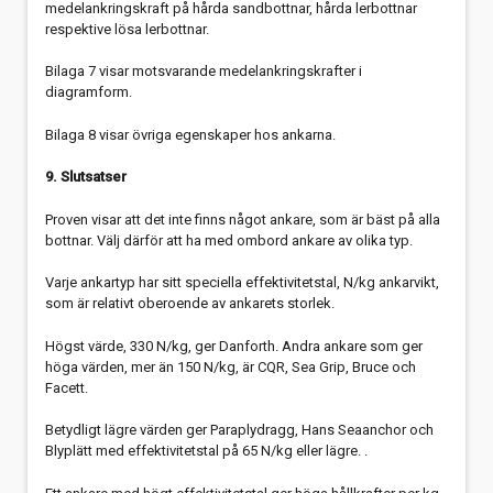
medelankringskraft på hårda sandbottnar, hårda lerbottnar
respektive lösa lerbottnar.
Bilaga 7 visar motsvarande medelankringskrafter i
diagramform.
Bilaga 8 visar övriga egenskaper hos ankarna.
9. Slutsatser
Proven visar att det inte finns något ankare, som är bäst på alla
bottnar. Välj därför att ha med ombord ankare av olika typ.
Varje ankartyp har sitt speciella effektivitetstal, N/kg ankarvikt,
som är relativt oberoende av ankarets storlek.
Högst värde, 330 N/kg, ger Danforth. Andra ankare som ger
höga värden, mer än 150 N/kg, är CQR, Sea Grip, Bruce och
Facett.
Betydligt lägre värden ger Paraplydragg, Hans Seaanchor och
Blyplätt med effektivitetstal på 65 N/kg eller lägre. .