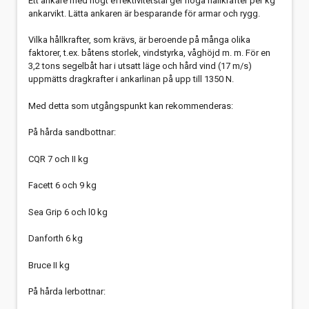
Ett ankare med högt effektivitetstal ger höga hållkrafter per kg
ankarvikt. Lätta ankaren är besparande för armar och rygg.
Vilka hållkrafter, som krävs, är beroende på många olika
faktorer, t.ex. båtens storlek, vindstyrka, våghöjd m. m. För en
3,2 tons segelbåt har i utsatt läge och hård vind (17 m/s)
uppmätts dragkrafter i ankarlinan på upp till 1350 N.
Med detta som utgångspunkt kan rekommenderas:
På hårda sandbottnar:
CQR 7 och II kg
Facett 6 och 9 kg
Sea Grip 6 och l0 kg
Danforth 6 kg
Bruce II kg
På hårda lerbottnar: