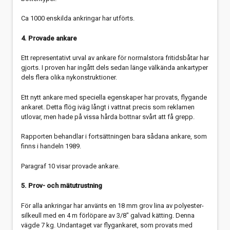
Ca 1000 enskilda ankringar har utförts.
4. Provade ankare
Ett representativt urval av ankare för normalstora fritidsbåtar har
gjorts. I proven har ingått dels sedan länge välkända ankartyper
dels flera olika nykonstruktioner.
Ett nytt ankare med speciella egenskaper har provats, flygande
ankaret. Detta flög iväg långt i vattnat precis som reklamen
utlovar, men hade på vissa hårda bottnar svårt att få grepp.
Rapporten behandlar i fortsättningen bara sådana ankare, som
finns i handeln 1989.
Paragraf 10 visar provade ankare.
5. Prov- och mätutrustning
För alla ankringar har använts en 18 mm grov lina av polyester-
silkeull med en 4 m förlöpare av 3/8" galvad kätting. Denna
vägde 7 kg. Undantaget var flygankaret, som provats med