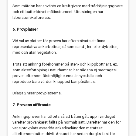
Som mätdon har använts en kraftgivare med trådtöjningsgivare
och ett batteridrivet mätinstrument. Utrustningen har
laboratoriekalibrerats.
6. Provplatser
Vid val av platser för proven har eftersträvats att finna
representativa ankarbottnar, såsom sand-, ler- eller dybotten,
med och utan vegetation.
Trots att ankring förekommer på sten- och klippbottnar t. ex.
som akterförtöjning i naturhamnar, har sådana ej medtagits i
proven eftersom fästmöjligheterna är nyckfulla och
reproducerbara värden knappast kan påräknas.
Bilaga 2 visar provplatserna.
7. Provens utförande
Ankringsproven har utförts så att båten gått upp i vindögat
varefter provankaret fällts på normalt sätt. Därefter har den för
varje provplats avsedda ankarlinelängden matats ut
allteftersom båten drivit. Ankaret har sedan dragits fast för