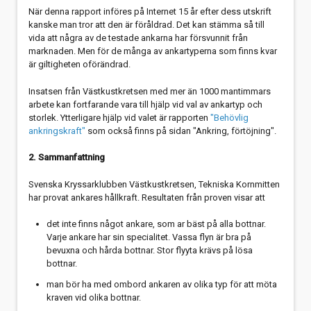
Radarreflektorer
Hon backar bra med sofistikerat roder
När denna rapport införes på Internet 15 år efter dess utskrift
kanske man tror att den är föråldrad. Det kan stämma så till
Satellitbilder från Internet?
Borra hål i båten?
vida att några av de testade ankarna har försvunnit från
marknaden. Men för de många av ankartyperna som finns kvar
Skymda lanternor studerade
Renovering, faner, lack
är giltigheten oförändrad.
Insatsen från Västkustkretsen med mer än 1000 mantimmars
Så här gör du en VHF reservantenn
arbete kan fortfarande vara till hjälp vid val av ankartyp och
storlek. Ytterligare hjälp vid valet är rapporten
"Behövlig
Tidvattenströmmar i Bohusläns fjordar
ankringskraft"
som också finns på sidan "Ankring, förtöjning".
2. Sammanfattning
Svenska Kryssarklubben Västkustkretsen, Tekniska Kornmitten
har provat ankares hållkraft. Resultaten från proven visar att
det inte finns något ankare, som ar bäst på alla bottnar.
Varje ankare har sin specialitet. Vassa flyn är bra på
bevuxna och hårda bottnar. Stor flyyta krävs på lösa
bottnar.
man bör ha med ombord ankaren av olika typ för att möta
kraven vid olika bottnar.