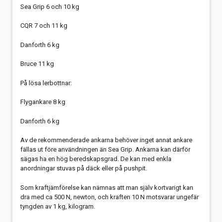
Sea Grip 6 och 10 kg
CQR 7 och 11 kg
Danforth 6 kg
Bruce 11 kg
På lösa lerbottnar:
Flygankare 8 kg
Danforth 6 kg
Av de rekommenderade ankarna behöver inget annat ankare
fällas ut före användningen än Sea Grip. Ankarna kan därför
sägas ha en hög beredskapsgrad. De kan med enkla
anordningar stuvas på däck eller på pushpit.
Som kraftjämförelse kan nämnas att man själv kortvarigt kan
dra med ca 500 N, newton, och kraften 10 N motsvarar ungefär
tyngden av 1 kg, kilogram.