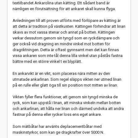
textiIbandet Ankarolina utan kätting. Ett sådant band är
nämligen en förutsättning för att ankaret skall kunna flyga.
Anledningen till att proven utförts med förlöpare av kätting är
att detta är tradition på västkusten. Kättingen förhindrar att linan
skavs av mot vassa stenar och annat på botten. Kättingen
verkar dessutom genom sin tyngd som en ryckdämpare och
ger också vid dragning en mindre vinkel mot botten för
dragriktningen. Detta är oftast gynnsamt men det kan finnas
vissa ankaren som inte tål denna lilla vinkel utan påstås fastna
bättre med en större vinkel t ex blyplätt.
En ankarvikt är en vikt, som placeras nära mitten av den
utmatade ankarlinan. Som regel släpps vikten ner utmed linan
på en rulle eller glatt öga till sin position mot mitten av linan.
Vikten fyller flera funktioner, att genom sin tyngd minska de
ryck, som kan uppstå i linan, att minska vinkeln mellan botten
och ankarlinan, att hålla ner linan och därmed undvika att andra
fastnar på denna eller rycker loss ens eget ankare.
Som mätbåtar har använts deplacementbåtar med
maskinstyrkor, som kan ge dragkrafter över 5000 N.