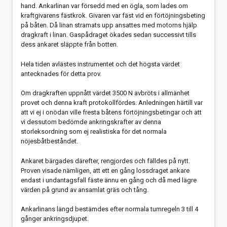
hand. Ankarlinan var försedd med en ögla, som lades om
kraftgivarens fästkrok. Givaren var fäst vid en förtöjningsbeting
på båten. Då linan stramats upp ansattes med motorns hjälp
dragkraft i linan. Gaspådraget ökades sedan successivt tills
dess ankaret släppte från botten.
Hela tiden avlästes instrumentet och det högsta värdet
antecknades för detta prov.
Om dragkraften uppnått värdet 3500 N avbröts i allmänhet
provet och denna kraft protokollfördes. Anledningen härtill var
att vi ej i onödan ville fresta båtens förtöjningsbetingar och att
vi dessutom bedömde ankringskrafter av denna
storleksordning som ej realistiska för det normala
nöjesbåtbeståndet.
Ankaret bärgades därefter, rengjordes och fälldes på nytt.
Proven visade nämligen, att ett en gång lossdraget ankare
endast i undantagsfall fäste ännu en gång och då med lägre
värden på grund av ansamlat gräs och tång.
Ankarlinans längd bestämdes efter normala tumregeln 3 till 4
gånger ankringsdjupet.