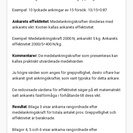
Exempel: 13 lyckade ankringar av 15 försök. 13/15=0.87
Ankarets effektivitet:
Medelankringskraften divideras med
ankarets vikt. Kvoten kallas ankarets effektivitet.
Exempel: Medelankringskraft 2000 N, ankarvikt 5 kg. Ankarets
effektivitet 2000/5=400 N/kg.
Kommentarer:
De medelankringskrafter som presenteras kan
kallas praktiskt utvärderade medelvärden.
Ju högre värden som anges för greppvillighet, desto oftare har
ankaret givit ankringskrafter, som varit typiska för detta ankare.
De redovisade värdena för effektivitet säger på ett matematiskt
satt ankarets fästförmåga i förhållande till dess vikt.
Resultat:
Bilaga 3 visar ankarna rangordnade efter
medelankringskraft för totala antalet prov. Greppvillighet och
effektivitet är beräknade.
Bilagor 4, 5 och 6 visar ankarna rangordnade efter