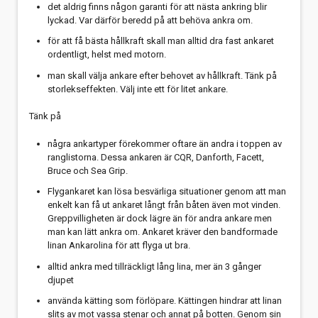
det aldrig finns någon garanti för att nästa ankring blir
lyckad. Var därför beredd på att behöva ankra om.
för att få bästa hållkraft skall man alltid dra fast ankaret
ordentligt, helst med motorn.
man skall välja ankare efter behovet av hållkraft. Tänk på
storlekseffekten. Välj inte ett för litet ankare.
Tänk på
några ankartyper förekommer oftare än andra i toppen av
ranglistorna. Dessa ankaren är CQR, Danforth, Facett,
Bruce och Sea Grip.
Flygankaret kan lösa besvärliga situationer genom att man
enkelt kan få ut ankaret långt från båten även mot vinden.
Greppvilligheten är dock lägre än för andra ankare men
man kan lätt ankra om. Ankaret kräver den bandformade
linan Ankarolina för att flyga ut bra.
alltid ankra med tillräckligt lång lina, mer än 3 gånger
djupet
använda kätting som förlöpare. Kättingen hindrar att linan
slits av mot vassa stenar och annat på botten. Genom sin