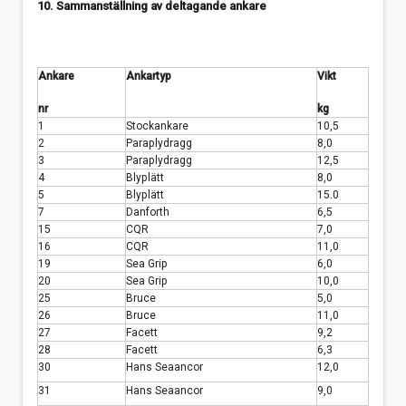
10. Sammanställning av deltagande ankare
Ankare
Ankartyp
Vikt
nr
kg
1
Stockankare
10,5
2
Paraplydragg
8,0
3
Paraplydragg
12,5
4
Blyplätt
8,0
5
Blyplätt
15.0
7
Danforth
6,5
15
CQR
7,0
16
CQR
11,0
19
Sea Grip
6,0
20
Sea Grip
10,0
25
Bruce
5,0
26
Bruce
11,0
27
Facett
9,2
28
Facett
6,3
30
Hans Seaancor
12,0
31
Hans Seaancor
9,0