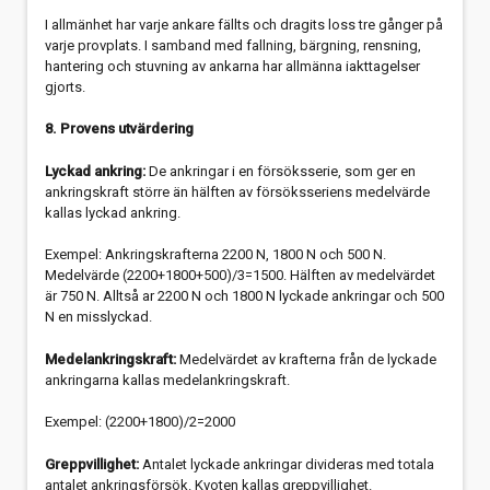
I allmänhet har varje ankare fällts och dragits loss tre gånger på
varje provplats. I samband med fallning, bärgning, rensning,
hantering och stuvning av ankarna har allmänna iakttagelser
gjorts.
8. Provens utvärdering
Lyckad ankring:
De ankringar i en försöksserie, som ger en
ankringskraft större än hälften av försöksseriens medelvärde
kallas lyckad ankring.
Exempel: Ankringskrafterna 2200 N, 1800 N och 500 N.
Medelvärde (2200+1800+500)/3=1500. Hälften av medelvärdet
är 750 N. Alltså ar 2200 N och 1800 N lyckade ankringar och 500
N en misslyckad.
Medelankringskraft:
Medelvärdet av krafterna från de lyckade
ankringarna kallas medelankringskraft.
Exempel: (2200+1800)/2=2000
Greppvillighet:
Antalet lyckade ankringar divideras med totala
antalet ankringsförsök. Kvoten kallas greppvillighet.