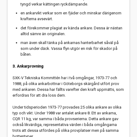
tyngd verkar kättingen ryckdämpande.
en ankarvikt verkar som en fjäder och minskar därigenom
krafterna avsevärt.
det förekommer plagiat av kända ankare. Dessa är nästan
alltid sämre än originalen.
man även skall tänka på ankarnas hanterbarhet såväl på
som under däck. Vassa flyn utgör en risk för skador på
båten.
3. Ankarprovning
SXK-V Tekniska Kommittén har i två omgångar, 1973-77 och
1988, på olika ankarbottnar i Göteborgs skärgård utfört prov
med ankaren. Dessa har fällts varefter den kraft uppmätts, som
erfordras för att dra loss dem.
Under tidsperioden 1973-77 provades 25 olika ankare av olika
typ och vikt. Under 1988 var antalet ankare 8. Ett av ankarna,
CQR 11 kg, var samma i båda provserierna. Detta ankare gav
också likvärdiga, representativa värden i båda omgångarna
trots att dessa utfördes på olika provplatser men på samma
bottentyper.