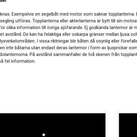
ser
knas. Exempelvis en segelbåt med motor som saknar topplanterna. På
egling utföras. Topplanterna eller akterlanterna är bytt till sin mots
ör olika information till övriga sjöfarande. Ej godkända lanternor är
et avstånd. De kan ha felaktiga eller oskarpa gränser mellan ljusa oc
lysvinkelområden. I vissa riktningar blir båten då osynlig eller förefall
n inte båtarna utan endast deras lanternor i form av ljusprickar som 
idolanternorna. På avstånd sammanfaller de två skenen från topplante
så fel information.