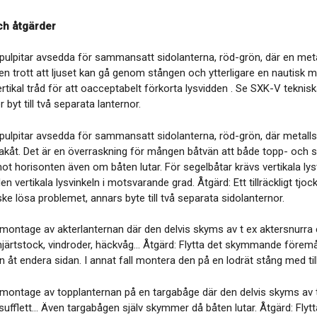
ch åtgärder
s pulpitar avsedda för sammansatt sidolanterna, röd-grön, där en meta
n trott att ljuset kan gå genom stången och ytterligare en nautisk m
rtikal tråd för att oacceptabelt förkorta lysvidden . Se SXK-V tekni
r byt till två separata lanternor.
s pulpitar avsedda för sammansatt sidolanterna, röd-grön, där metalls
bakåt. Det är en överraskning för mången båtvän att både topp- och si
ot horisonten även om båten lutar. För segelbåtar krävs vertikala lys
en vertikala lysvinkeln i motsvarande grad. Åtgärd: Ett tillräckligt tj
e lösa problemet, annars byte till två separata sidolanternor.
 montage av akterlanternan där den delvis skyms av t ex aktersnurra e
e, hjärtstock, vindroder, häckvåg... Åtgärd: Flytta det skymmande förem
n åt endera sidan. I annat fall montera den på en lodrät stång med till
 montage av topplanternan på en targabåge där den delvis skyms av t e
sufflett... Även targabågen själv skymmer då båten lutar. Åtgärd: Flytta