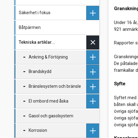
Gransknin
Säkerhet i fokus
Under 16 år
Båtpärmen
Checklistor
921 anmärkn
Tekniska artiklar...
Förebygg sjösjuka
Rapporter sk
Granskninge
Åskskydd för segelbåtar
Ankring & Förtöjning
De påtalade
framkallar d
Åskskydd
Brandskydd
Ankring och förtöjning
Syfte
Bränslesystem och bränsle
Ankring - Fakta och
Brandrisker med glykol
erfarenheter
Syftet med a
El ombord med åska
Brandskydd - Tips
HVO100 mindre
båten skall 
Ankring i naturhamn
miljöbelastande dieselbränsle
övriga sjöfa
Gasol och gasolsystem
Brandtillbud i kaminen
Batteriladdares egenskaper i
övriga sjöfa
Behövlig ankringskraft
EasyHeat
Mindre gift på drift igen.
båt
övriga sjöf
Alkylatbensin och 2-taktsolja
Korrosion
Bristande ankarband
Brandtillbud nr 2 i kaminen
Solpanel