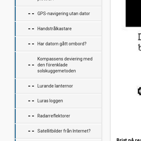
Tankar om bränsletankar
Kalibrering av syraprovare för
blybatterier
Kyla i båten
GPS-navigering utan dator
Brandrisker med glykol
Radarreflektorer
Mögel på inredningen under
Handstrålkastare
vinteruppläggningen
Har datorn gått ombord?
Ventilera mera så slipper du
mögel
Kompassens deviering med
den förenklade
Om mögel i båtar
solskuggemetoden
Lurande lanternor
Luras loggen
Radarreflektorer
Satellitbilder från Internet?
Brist på re