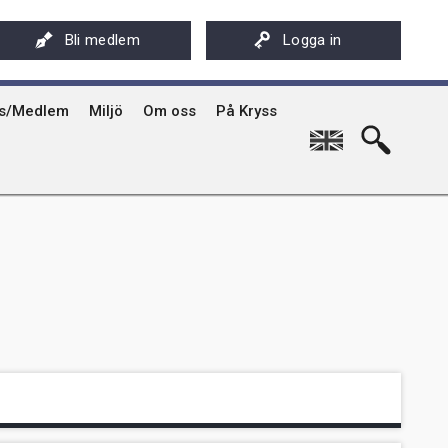
ksföreningens app - Kryssarklubben
Stöd oss
På Kryss artikelarkiv på sxk.se
Bli medlem
Logga in
hyrning av Kryssarklubbens IF-båtar och kajaker
Svenska Kryssarklubben 100 år
På Kryss historia
rgård
sböcker
Verksamhet
Kryssarklubbens nyhetsbrev
ts/Medlem
Miljö
Om oss
På Kryss
English