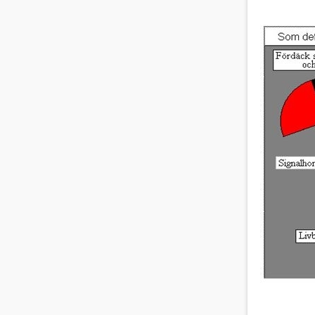
Borra hål i båten?
Renovering, faner, lack