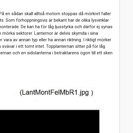
 en sådan skall alltså motorn stoppas då mörkret faller
ats. Som förhoppningsvis är bekant har de olika lysvinklar
 monterade. De kan ha för låg ljusstyrka och därför ej synas
h mörka sektorer. Lanternor är delvis skymda i sina
er vara av annan typ eller ha annan riktning. I riktigt mörker
svävar i ett tomt intet. Topplanternan sitter på för låg
rnan och en sidolanterna i betraktarens ögon till ett sken