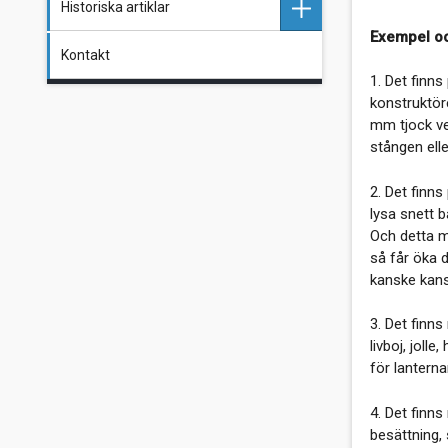
Historiska artiklar
Drivkraft, miljö, del 2
Exempel o
Tips och bestämmelser om
Kontakt
Rena Botten
toalettsystem och tömning
Drivkraft, miljö, del 1
1. Det finn
konstruktöre
Avpumpning av toalettavfall
mm tjock ve
med standardiserad
stången elle
anslutning
2. Det finn
Åtgärdande av plastpest
lysa snett 
("böldpest")
Och detta m
så får öka d
Läckage mellan skrov och
kanske kansk
däck
3. Det finns
Segelbåts längd på
livboj, joll
Medelhavet?
för lanterna
Hon backar bra med
4. Det finns
sofistikerat roder
besättning, 