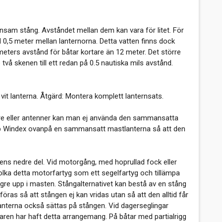
sam stång. Avståndet mellan dem kan vara för litet. För
d 0,5 meter mellan lanternorna. Detta vatten finns dock
 meters avstånd för båtar kortare än 12 meter. Det större
 skenen till ett redan på 0.5 nautiska mils avstånd.
it lanterna. Åtgärd: Montera komplett lanternsats.
re eller antenner kan man ej använda den sammansatta
 typ Windex ovanpå en sammansatt mastlanterna så att den
tens nedre del. Vid motorgång, med hoprullad fock eller
tolka detta motorfartyg som ett segelfartyg och tillämpa
 högre upp i masten. Stångalternativet kan bestå av en stång
ras så att stången ej kan vridas utan så att den alltid får
anterna också sättas på stången. Vid dagerseglingar
taren har haft detta arrangemang. På båtar med partialrigg