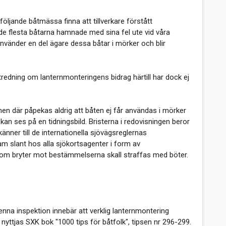
följande båtmässa finna att tillverkare förstått
n de flesta båtarna hamnade med sina fel ute vid våra
vänder en del ägare dessa båtar i mörker och blir
utredning om lanternmonteringens bidrag härtill har dock ej
men där påpekas aldrig att båten ej får användas i mörker
kan ses på en tidningsbild. Bristerna i redovisningen beror
känner till de internationella sjövägsreglernas
am slant hos alla sjökortsagenter i form av
 som bryter mot bestämmelserna skall straffas med böter.
nna inspektion innebär att verklig lanternmontering
yttjas SXK bok "1000 tips för båtfolk", tipsen nr 296-299.