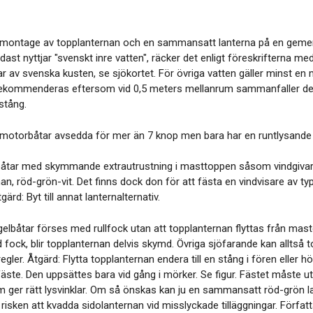
s montage av topplanternan och en sammansatt lanterna på en gemen
st nyttjar "svenskt inre vatten", räcker det enligt föreskrifterna me
ar av svenska kusten, se sjökortet. För övriga vatten gäller minst en
ekommenderas eftersom vid 0,5 meters mellanrum sammanfaller de två
stång.
s motorbåtar avsedda för mer än 7 knop men bara har en runtlysande v
båtar med skymmande extrautrustning i masttoppen såsom vindgiva
an, röd-grön-vit. Det finns dock don för att fästa en vindvisare av
gärd: Byt till annat lanternalternativ.
egelbåtar förses med rullfock utan att topplanternan flyttas från mas
 fock, blir topplanternan delvis skymd. Övriga sjöfarande kan alltså 
regler. Åtgärd: Flytta topplanternan endera till en stång i fören eller
te. Den uppsättes bara vid gång i mörker. Se figur. Fästet måste utfö
m ger rätt lysvinklar. Om så önskas kan ju en sammansatt röd-grön l
risken att kvadda sidolanternan vid misslyckade tilläggningar. Förfat