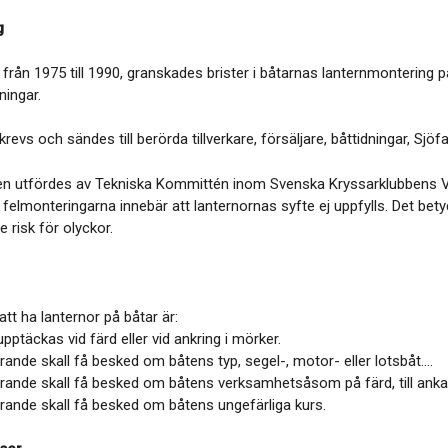
g
, från 1975 till 1990, granskades brister i båtarnas lanternmonterin
ingar.
revs och sändes till berörda tillverkare, försäljare, båttidningar, Sj
n utfördes av Tekniska Kommittén inom Svenska Kryssarklubbens V
 felmonteringarna innebär att lanternornas syfte ej uppfylls. Det be
e risk för olyckor.
tt ha lanternor på båtar är:
upptäckas vid färd eller vid ankring i mörker.
rande skall få besked om båtens typ, segel-, motor- eller lotsbåt....
rande skall få besked om båtens verksamhetsåsom på färd, till ankars,
arande skall få besked om båtens ungefärliga kurs.