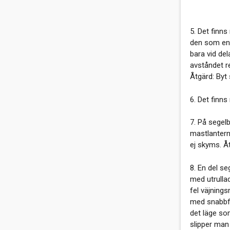
5. Det finn
den som enda
bara vid del
avståndet r
Åtgärd: Byt 
6. Det finn
7. På segel
mastlantern
ej skyms. Åt
8. En del s
med utrullad
fel väjnings
med snabbfäs
det läge so
slipper man 