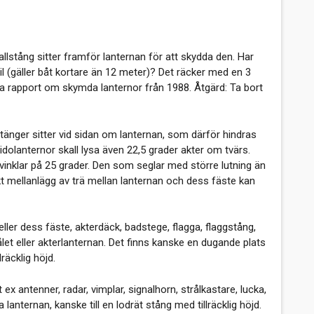
llstång sitter framför lanternan för att skydda den. Har
il (gäller båt kortare än 12 meter)? Det räcker med en 3
ska rapport om skymda lanternor från 1988. Åtgärd: Ta bort
tänger sitter vid sidan om lanternan, som därför hindras
dolanternor skall lysa även 22,5 grader akter om tvärs.
vinklar på 25 grader. Den som seglar med större lutning än
ockt mellanlägg av trä mellan lanternan och dess fäste kan
ller dess fäste, akterdäck, badstege, flagga, flaggstång,
ålet eller akterlanternan. Det finns kanske en dugande plats
räcklig höjd.
x antenner, radar, vimplar, signalhorn, strålkastare, lucka,
 lanternan, kanske till en lodrät stång med tillräcklig höjd.