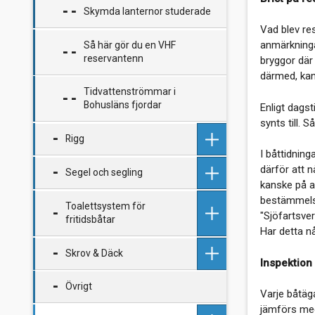
Skymda lanternor studerade
Vad blev res
anmärkningar
Så här gör du en VHF
reservantenn
bryggor där
därmed, kan
Tidvattenströmmar i
Bohusläns fjordar
Enligt dagst
synts till. 
Rigg
I båttidnin
därför att n
Segel och segling
Linor, block och taljor
kanske på at
bestämmelse
Toalettsystem för
Rullfock, plus och minus
Diskussionsafton
"Sjöfartsve
fritidsbåtar
cruisingsegel
Har detta n
Skrov & Däck
Installation och segling med
Avpumpning av toalettavfall
Inspektion
Code Zero
med standardiserad
anslutning
Övrigt
Dimensionering av fönster
Varje båtäg
m.m. i båtar enligt ISO 12216
jämförs med
Tankar om septiktankar