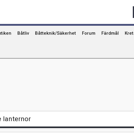
Qvinna Ombord
Ostkust
Ri
Seglarskolor och seglarläger
Gotland
Ut
Toalettavfall och sjömackar
Stockholms skä
År
tiken
Båtliv
Båtteknik/Säkerhet
Forum
Färdmål
Kre
 lanternor