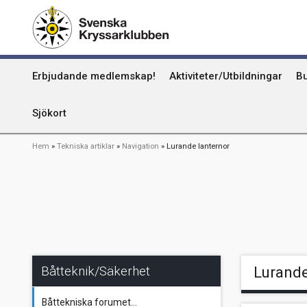
Hoppa
Kummel
till
huvudinnehåll
Uthamn
Huvudmeny
Erbjudande medlemskap!
Aktiviteter/Utbildningar
Bu
Naturhamn
Info om att publicera på sjökortet
Sjökort
Länkstig
Hem
Tekniska artiklar
Navigation
Lurande lanternor
Båtteknik/Säkerhet
Lurande
Båttekniska forumet...