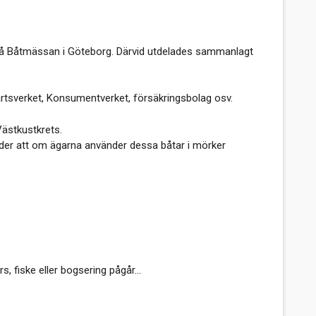
g på Båtmässan i Göteborg. Därvid utdelades sammanlagt
öfartsverket, Konsumentverket, försäkringsbolag osv.
ästkustkrets.
tyder att om ägarna använder dessa båtar i mörker
 fiske eller bogsering pågår...