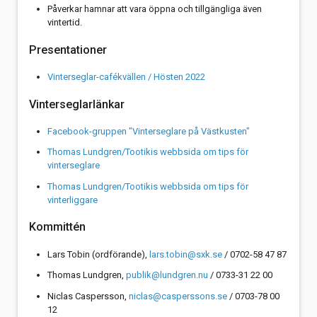
Påverkar hamnar att vara öppna och tillgängliga även
vintertid.
Presentationer
Vinterseglar-cafékvällen / Hösten 2022
Vinterseglarlänkar
Facebook-gruppen "Vinterseglare på Västkusten"
Thomas Lundgren/Tootikis webbsida om tips för
vinterseglare
Thomas Lundgren/Tootikis webbsida om tips för
vinterliggare
Kommittén
Lars Tobin (ordförande),
lars.tobin@sxk.se
/ 0702-58 47 87
Thomas Lundgren,
publik@lundgren.nu
/ 0733-31 22 00
Niclas Caspersson,
niclas@casperssons.se
/
0703-78 00
12