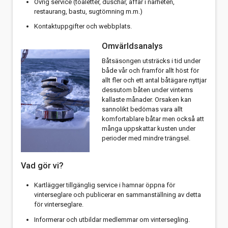
Övrig service (toaletter, duschar, affär i närheten,
restaurang, bastu, sugtömning m.m.)
Kontaktuppgifter och webbplats.
Omvärldsanalys
Båtsäsongen utsträcks i tid under
både vår och framför allt höst för
allt fler och ett antal båtägare nyttjar
dessutom båten under vinterns
kallaste månader. Orsaken kan
sannolikt bedömas vara allt
komfortablare båtar men också att
många uppskattar kusten under
perioder med mindre trängsel.
Vad gör vi?
Kartlägger tillgänglig service i hamnar öppna för
vinterseglare och publicerar en sammanställning av detta
för vinterseglare.
Informerar och utbildar medlemmar om vintersegling.