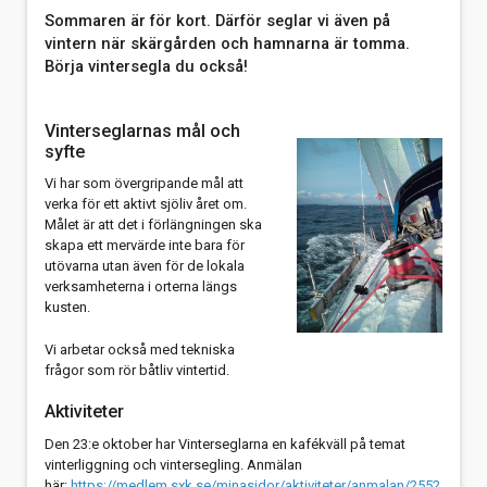
Sommaren är för kort. Därför seglar vi även på
vintern när skärgården och hamnarna är tomma.
Börja vintersegla du också!
Vinterseglarnas mål och
syfte
Vi har som övergripande mål att
verka för ett aktivt sjöliv året om.
Målet är att det i förlängningen ska
skapa ett mervärde inte bara för
utövarna utan även för de lokala
verksamheterna i orterna längs
kusten.
Vi arbetar också med tekniska
frågor som rör båtliv vintertid.
Aktiviteter
Den 23:e oktober har Vinterseglarna en kafékväll på temat
vinterliggning och vintersegling. Anmälan
här:
https://medlem.sxk.se/minasidor/aktiviteter/anmalan/2552