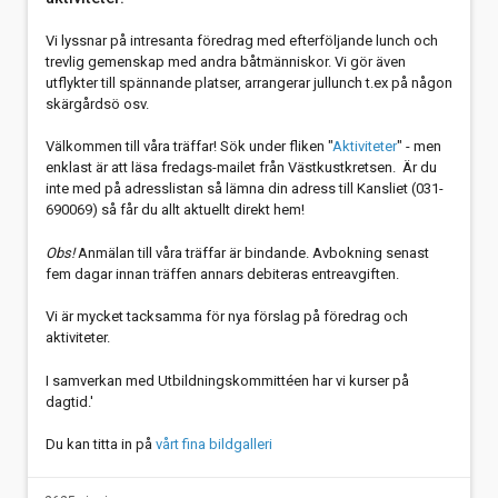
Vi lyssnar på intresanta föredrag med efterföljande lunch och
trevlig gemenskap med andra båtmänniskor. Vi gör även
utflykter till spännande platser, arrangerar jullunch t.ex på någon
skärgårdsö osv.
Välkommen till våra träffar! Sök under fliken "
Aktiviteter
" - men
enklast är att läsa fredags-mailet från Västkustkretsen. Är du
inte med på adresslistan så lämna din adress till Kansliet (031-
690069) så får du allt aktuellt direkt hem!
Obs!
Anmälan till våra träffar är bindande. Avbokning senast
fem dagar innan träffen annars debiteras entreavgiften.
Vi är mycket tacksamma för nya förslag på föredrag och
aktiviteter.
I samverkan med Utbildningskommittéen har vi kurser på
dagtid.'
Du kan titta in på
vårt fina bildgalleri