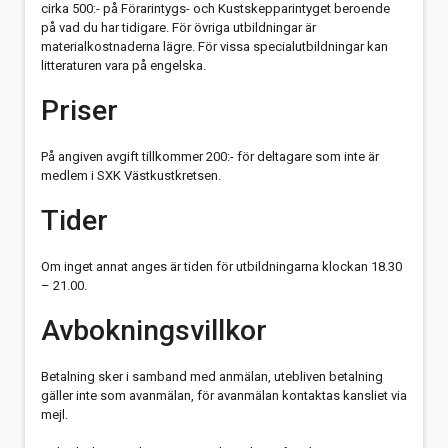
cirka 500:- på Förarintygs- och Kustskepparintyget beroende
på vad du har tidigare. För övriga utbildningar är
materialkostnaderna lägre. För vissa specialutbildningar kan
litteraturen vara på engelska.
Priser
På angiven avgift tillkommer 200:- för deltagare som inte är
medlem i SXK Västkustkretsen.
Tider
Om inget annat anges är tiden för utbildningarna klockan 18.30
– 21.00.
Avbokningsvillkor
Betalning sker i samband med anmälan, utebliven betalning
gäller inte som avanmälan, för avanmälan kontaktas kansliet via
mejl.