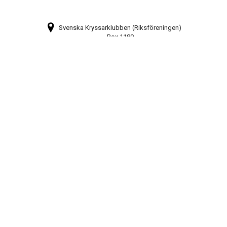
Svenska Kryssarklubben (Riksföreningen)
Box 1189
131 27 Nacka Strand
Bli medlem
Prenumerera på vårt nyhetsbrev
Webbkarta
08-448 28 80
info@sxk.se
© Svenska Kryssarklubben