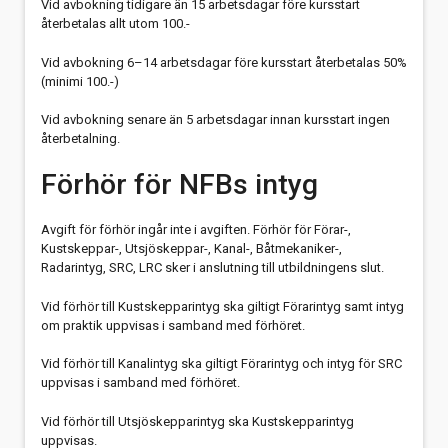
Vid avbokning tidigare än 15 arbetsdagar före kursstart
återbetalas allt utom 100.-
Vid avbokning 6–14 arbetsdagar före kursstart återbetalas 50%
(minimi 100.-)
Vid avbokning senare än 5 arbetsdagar innan kursstart ingen
återbetalning.
Förhör för NFBs intyg
Avgift för förhör ingår inte i avgiften. Förhör för Förar-,
Kustskeppar-, Utsjöskeppar-, Kanal-, Båtmekaniker-,
Radarintyg, SRC, LRC sker i anslutning till utbildningens slut.
Vid förhör till Kustskepparintyg ska giltigt Förarintyg samt intyg
om praktik uppvisas i samband med förhöret.
Vid förhör till Kanalintyg ska giltigt Förarintyg och intyg för SRC
uppvisas i samband med förhöret.
Vid förhör till Utsjöskepparintyg ska Kustskepparintyg
uppvisas.