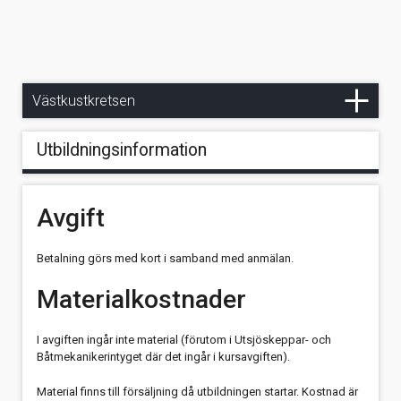
Naturhamnar & Bojar
Appen - Västkustens Naturhamnar
Kansli
Skärhamn - Hamburgsund
Broschyrer om Västkustkretsen
Avbokningsvillkor
Styrelse
SXK-bojar på Västkusten
Hamburgsund - Strömstad
Stöd oss
Kommittéer
Vad gör vi?
Ankarplatser
Västkustkretsen
Ankra på svaj
Ny mast till Gratitude
Långsidor
Utbildningsinformation
Ankring - Utrustning & Metoder
Avgift
Väder, vind & ankring
Betalning görs med kort i samband med anmälan.
Materialkostnader
I avgiften ingår inte material (förutom i Utsjöskeppar- och
Båtmekanikerintyget där det ingår i kursavgiften).
Material finns till försäljning då utbildningen startar. Kostnad är