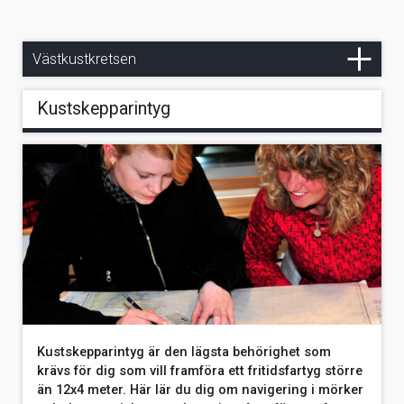
Avbokningsvillkor
Styrelse
SXK-bojar på Västkusten
Hamburgsund - Strömstad
Stöd oss
Kommittéer
Vad gör vi?
Ankarplatser
Västkustkretsen
Ankra på svaj
Ny mast till Gratitude
Långsidor
Kustskepparintyg
Ankring - Utrustning & Metoder
Väder, vind & ankring
Kustskepparintyg är den lägsta behörighet som
krävs för dig som vill framföra ett fritidsfartyg större
än 12x4 meter. Här lär du dig om navigering i mörker