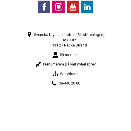
Svenska Kryssarklubben (Riksföreningen)
Box 1189
131 27 Nacka Strand
Bli medlem
Prenumerera på vårt nyhetsbrev
Webbkarta
08-448 28 80
info@sxk.se
© Svenska Kryssarklubben