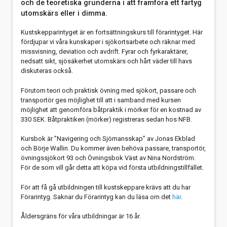
och de teoretiska grunderna i att framföra ett fartyg
utomskärs eller i dimma.
Kustskepparintyget är en fortsättningskurs till förarintyget. Här
fördjupar vi våra kunskaper i sjökortsarbete och räknar med
missvisning, deviation och avdrift. Fyrar och fyrkaraktärer,
nedsatt sikt, sjösäkerhet utomskärs och hårt väder till havs
diskuteras också.
Förutom teori och praktisk övning med sjökort, passare och
transportör ges möjlighet till att i samband med kursen
möjlighet att genomföra båtpraktik i mörker för en kostnad av
330 SEK. Båtpraktiken (mörker) registreras sedan hos NFB.
Kursbok är ”Navigering och Sjömansskap” av Jonas Ekblad
och Börje Wallin. Du kommer även behöva passare, transportör,
övningssjökort 93 och Övningsbok Väst av Nina Nordström.
För de som vill går detta att köpa vid första utbildningstillfället.
För att få gå utbildningen till kustskeppare krävs att du har
Förarintyg. Saknar du Förarintyg kan du läsa om det
här
.
Åldersgräns för våra utbildningar är 16 år.