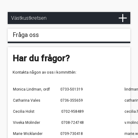
Avbokningsvillkor
Styrelse
SXK-bojar på Västkusten
Hamburgsund - Strömstad
Stöd oss
Kommittéer
Vad gör vi?
Ankarplatser
Västkustkretsen
Ankra på svaj
Ny mast till Gratitude
Långsidor
Fråga oss
Ankring - Utrustning & Metoder
Har du frågor?
Väder, vind & ankring
Kontakta någon av oss i kommittén:
Monica Lindman, ordf
0733-501319
lindma
Catharina Vales
0736-355659
cathari
Cecilia Holst
0702-958489
cecilia
Viveka Molinder
0708-724748
v.moli
Marie Wicklander
0709-730418
marie.