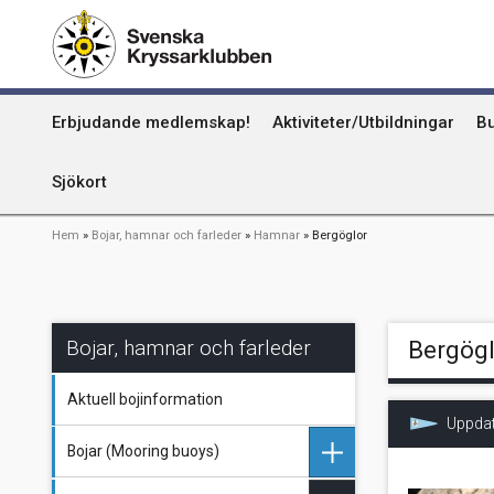
Hoppa
Kummel
till
huvudinnehåll
Uthamn
Huvudmeny
Erbjudande medlemskap!
Aktiviteter/Utbildningar
Bu
Naturhamn
Info om att publicera på sjökortet
Sjökort
Länkstig
Hem
Bojar, hamnar och farleder
Hamnar
Bergöglor
Bojar, hamnar och farleder
Bergögl
Aktuell bojinformation
Uppdat
Bojar (Mooring buoys)