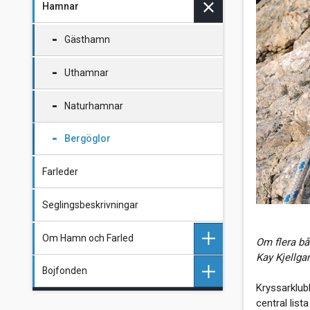
Hamnar
Bojbestämmelser
Bojflaggan
Gästhamn
Bojar längs Skånekusten o
Uthamnar
Öresund
Naturhamnar
Bergöglor
Farleder
Seglingsbeskrivningar
Om Hamn och Farled
Om flera bå
Kay Kjellga
Bojfonden
Kontakter HFN
Kryssarklubb
central list
Bojutläggning och bojteknik
Donationer