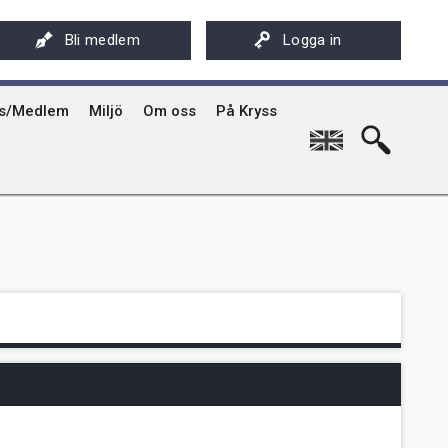
ksföreningens app - Kryssarklubben
Stöd oss
På Kryss artikelarkiv på sxk.se
Bli medlem
Logga in
hyrning av Kryssarklubbens IF-båtar och kajaker
Svenska Kryssarklubben 100 år
På Kryss historia
rgård
sböcker
Verksamhet
Kryssarklubbens nyhetsbrev
ts/Medlem
Miljö
Om oss
På Kryss
English