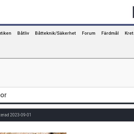
Qvinna Ombord
Ostkust
Ri
Seglarskolor och seglarläger
Gotland
Ut
Toalettavfall och sjömackar
Stockholms skä
År
tiken
Båtliv
Båtteknik/Säkerhet
Forum
Färdmål
Kre
or
erad 2023-09-01