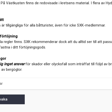
 På Västkusten finns de redovisade i kretsens material. I flera av H
ätt
är tillgängliga för alla båtturister, även för icke SXK-medlemmar.
förtöjning
la regler finns. SXK rekommenderar dock att du alltid ser till att pas
 fastna i ditt förtöjningsgods.
ågor
ig inget ansvar
för skador eller olycksfall som inträffat till följd av
av bergöglor.
ar
lbaka