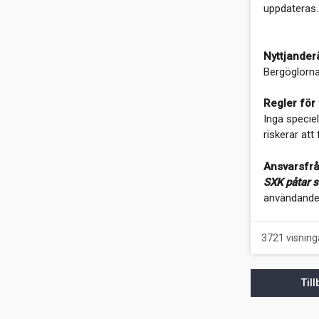
uppdateras.
Regler
Nyttjander
Bergöglorna 
Regler för 
Inga speciel
riskerar att
Ansvarsfr
SXK påtar s
användande 
3721 visning
Til