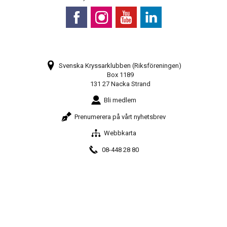
Svenska Kryssarklubben (Riksföreningen)
Box 1189
131 27 Nacka Strand
Bli medlem
Prenumerera på vårt nyhetsbrev
Webbkarta
08-448 28 80
info@sxk.se
© Svenska Kryssarklubben