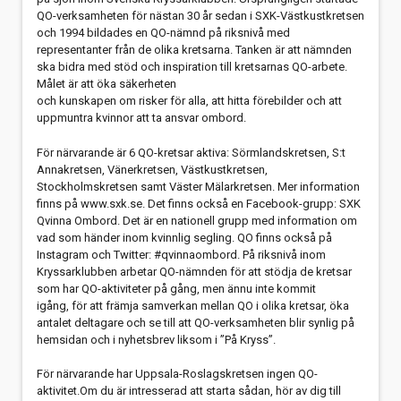
QO-verksamheten för nästan 30 år sedan i SXK-Västkustkretsen
och 1994 bildades en QO-nämnd på riksnivå med
representanter från de olika kretsarna. Tanken är att nämnden
ska bidra med stöd och inspiration till kretsarnas QO-arbete.
Målet är att öka säkerheten
och kunskapen om risker för alla, att hitta förebilder och att
uppmuntra kvinnor att ta ansvar ombord.
För närvarande är 6 QO-kretsar aktiva: Sörmlandskretsen, S:t
Annakretsen, Väner­kretsen, Västkustkretsen,
Stockholmskretsen samt Väster Mälarkretsen. Mer information
finns på www.sxk.se. Det finns också en Facebook-grupp: SXK
Qvinna Ombord. Det är en nationell grupp med information om
vad som händer inom kvinnlig segling. QO finns också på
Instagram och Twitter: ­#qvinnaombord. På riksnivå inom
Kryssarklubben arbetar QO-nämnden för att stödja de kretsar
som har QO-aktiviteter på gång, men ännu inte kommit
igång, för att främja samverkan mellan QO i olika kretsar, öka
antalet deltagare och se till att QO-verksamheten blir synlig på
hemsidan och i nyhetsbrev liksom i ”På Kryss”.
För närvarande har Uppsala-Roslagskretsen ingen QO-
aktivitet.Om du är intresserad att starta sådan, hör av dig till