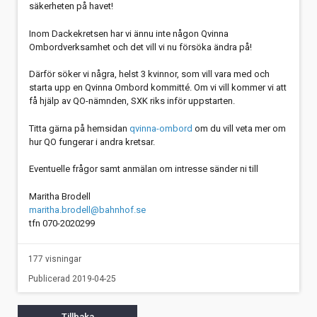
säkerheten på havet!
Inom Dackekretsen har vi ännu inte någon Qvinna
Ombordverksamhet och det vill vi nu försöka ändra på!
Därför söker vi några, helst 3 kvinnor, som vill vara med och
starta upp en Qvinna Ombord kommitté. Om vi vill kommer vi att
få hjälp av QO-nämnden, SXK riks inför uppstarten.
Titta gärna på hemsidan
q
vinna-ombord
om du vill veta mer om
hur QO fungerar i andra kretsar.
Eventuelle frågor samt anmälan om intresse sänder ni till
Maritha Brodell
maritha.brodell@bahnhof.se
tfn 070-2020299
177 visningar
Publicerad 2019-04-25
Tillbaka