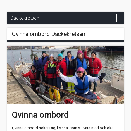
Försäljning
Qvinna ombord
Dackekretsen
Qvinna ombord Dackekretsen
Qvinna ombord
Qvinna ombord söker Dig, kvinna, som vill vara med och öka