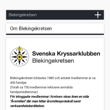
Fotoalbum
Säljes
Blekingekretsens arkiv
Falken - Foto: Pär Aronzon
Blekingekretsen
Utklippan - Foto:Pär Aronzon
Arkiv 2021
Om Blekingekretsen
Arkiv 2020
Arkiv 2019
Arkiv 2018
Arkiv 2017
Arkiv 2016
Blekingekretsen bildades 1985 och antalet medlemmar är ca
450 familjer.
(Totalt ca 750 medlemmar inklusive anmälda
Arkiv 2015
familjemedlemmar)
För inloggade medlemmar i kretsen
visas även en sida
Arkiv 2014
"Årsmöten" där man hittar årsmötesprotokoll samt
verksamhetsberättelser.
Arkiv 2013