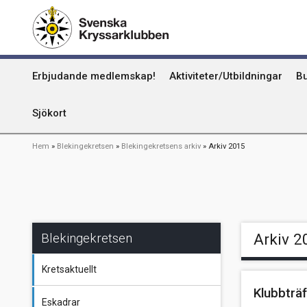
Hoppa
Kummel
till
huvudinnehåll
Uthamn
Huvudmeny
Erbjudande medlemskap!
Aktiviteter/Utbildningar
Bu
Naturhamn
Info om att publicera på sjökortet
Sjökort
Länkstig
Hem
Blekingekretsen
Blekingekretsens arkiv
Arkiv 2015
Blekingekretsen
Arkiv 2
Kretsaktuellt
Klubbträ
Eskadrar