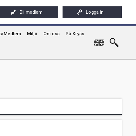
ksföreningens app - Kryssarklubben
Stöd oss
På Kryss artikelarkiv på sxk.se
Bli medlem
Logga in
hyrning av Kryssarklubbens IF-båtar och kajaker
Svenska Kryssarklubben 100 år
På Kryss historia
rgård
sböcker
Verksamhet
Kryssarklubbens nyhetsbrev
ts/Medlem
Miljö
Om oss
På Kryss
English