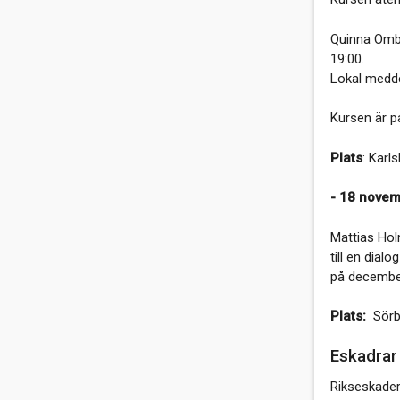
Quinna Ombo
19:00.
Lokal medde
Kursen är p
Plats
: Karl
- 18 novemb
Mattias Hol
till en dial
på decembe
Plats:
Sörby
Eskadra
Rikseskader