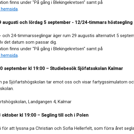
tion finns under "På gång i Blekingekretsen" samt på
 hemsida
.
9 augusti och lördag 5 september - 12/24-timmars höstsegling
 och 24-timmarsseglingar äger rum 29 augustis alternativt 5 septem
jälv det datum som passar dig.
tion finns under "På gång i Blekingekretsen" samt på
 hemsida
.
0 september kl 19:00 – Studiebesök Sjöfatsskolan Kalmar
n pa Sjöfartshögskolan tar emot oss och visar fartygssimulatorn o
skolan.
rtshögskolan, Landgangen 4, Kalmar
 oktober kl 19:00 – Segling till och i Polen
i för att lyssna pa Christian och Sofia Hellerfelt, som förra året segla