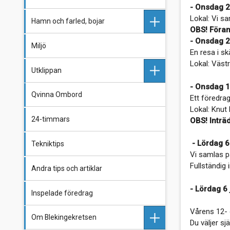
- Onsdag 2
Lokal: Vi s
Hamn och farled, bojar
OBS! Föra
- Onsdag 2
Miljö
Långören
En resa i s
Lokal: Väst
Utklippan
Blekingeskären
- Onsdag 15
Qvinna Ombord
Utklippan
Utklippan historia
Ett föredra
Lokal: Knut
24-timmars
Utklippan - Senaste nytt
OBS! Inträ
- Lördag 6
Tekniktips
Stugvärd på Utklippan
Vi samlas p
Fullständig 
Andra tips och artiklar
- Lördag 6
Inspelade föredrag
Vårens 12- 
Om Blekingekretsen
Du väljer s