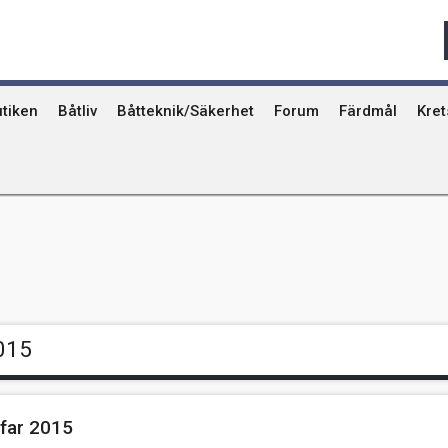
Qvinna Ombord
Ostkust
Ri
Seglarskolor och seglarläger
Gotland
Ut
Toalettavfall och sjömackar
Stockholms skä
År
tiken
Båtliv
Båtteknik/Säkerhet
Forum
Färdmål
Kre
015
ffar 2015