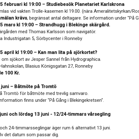
5 februari kl 19:00 – Studiebesök Planetariet Karlskrona
amlas vid vakten Trolle-kasernen kl 19.00. (nära Ameralitetskyrkan/
nmälan krävs
, begränsat antal deltagare. Se information under "På G
5 mars kl 19:00 – Strandhugg i Blekinge skärgård.
kärgården med Thomas Karlsson som navigatör.
ra Industrigatan 5, Sörbycenter i Ronneby
 april kl 19:00 – Kan man lita på sjörkortet?
g om sjökort av Jesper Sannel från Hydrographica.
 Hahnskolan, Blasius Königsgatan 27, Ronneby
de 100 Kr.
 juni – Båtmöte på Tromtö
å Tromtö för båtmöte med trevlig samvaro.
information finns under "På Gång i Blekingekretsen".
 juni och lördag 13 juni - 12/24-timmars vårsegling
och 24-timmarsseglingar äger rum 6 alternativt 13 juni.
jälv det datum som passar dig.