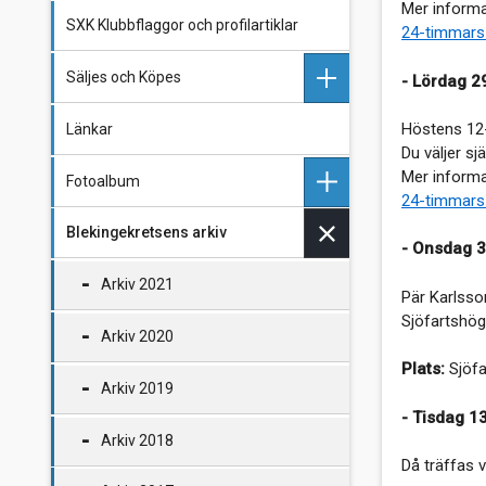
Mer informa
SXK Klubbflaggor och profilartiklar
Styrelse och funktionärer
24-timmars
Säljes och Köpes
Bli medlem
- Lördag 2
Höstens 12-
Länkar
Stadgar
Köpes
Du väljer s
Mer informa
Fotoalbum
Material från Blekingekretsens
Säljes
24-timmars
födelse
Blekingekretsens arkiv
Falken - Foto: Pär Aronzon
- Onsdag 3
Utklippan - Foto:Pär Aronzon
Arkiv 2021
Pär Karlsso
Sjöfartshög
Arkiv 2020
Plats:
Sjöfa
Arkiv 2019
- Tisdag 13
Arkiv 2018
Då träffas v