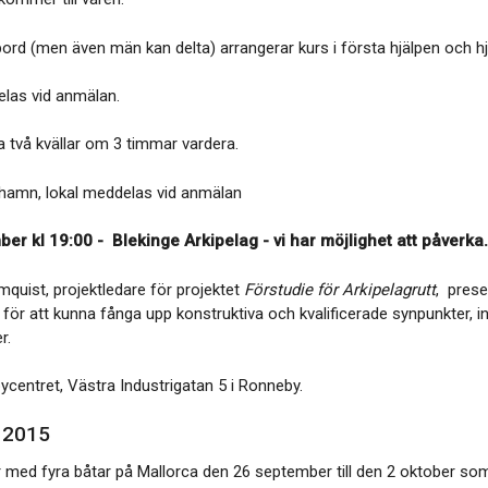
rd (men även män kan delta) arrangerar kurs i första hjälpen och h
las vid anmälan.
a två kvällar om 3 timmar vardera.
shamn, lokal meddelas vid anmälan
er kl 19:00 - Blekinge Arkipelag - vi har möjlighet att påverka..
mquist, projektledare för projektet
Förstudie för Arkipelagrutt
, prese
og för att kunna fånga upp konstruktiva och kvalificerade synpunkter, in
r.
centret, Västra Industrigatan 5 i Ronneby.
r 2015
 med fyra båtar på Mallorca den 26 september till den 2 oktober 