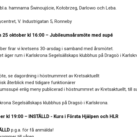
bl.a. hamnarna Świnoujście, Kołobrzeg, Darlowo och Leba.
centret, V. Industrigatan 5, Ronneby
 25 oktober kl 16:00 – Jubileumsårsmöte med supé
ber firar vi kretsens 30-arsdag i samband med årsmötet.
 äger rum i Karlskrona Segelsällskaps klubbhus på Dragsö i Karlskr
te, se dagordning i höstnummret av Kretsaktuellt
isk återblick med tidigare funktionärer
eumssupé enlig meny publicerad i höstnummret av Kretsaktuellt, till s
krona Segelsällskaps klubbhus på Dragsö i Karlskrona.
er kl 19:00 – INSTÄLLD - Kurs i Första Hjälpen och HLR
TÄLLD
p.g.a. för få anmälda!
kommer till våren.