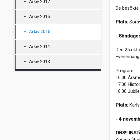
Arkiv 2017
De besökte 
Arkiv 2016
Plats:
Sörby
Arkiv 2015
- Söndagen
Arkiv 2014
Den 25 okto
Evenemanget
Arkiv 2013
Program
16.00 Årsmö
17.00 Histor
18.00 Jubil
Plats:
Karls
- 4 novemb
OBS!! INS
Kursen åter