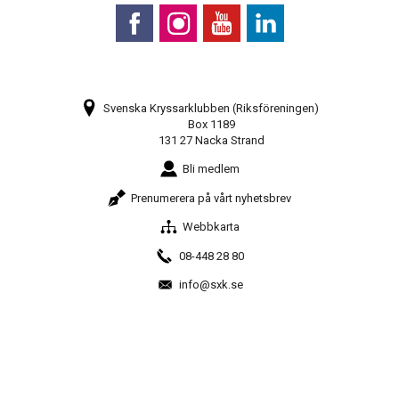
Svenska Kryssarklubben (Riksföreningen)
Box 1189
131 27 Nacka Strand
Bli medlem
Prenumerera på vårt nyhetsbrev
Webbkarta
08-448 28 80
info@sxk.se
© Svenska Kryssarklubben