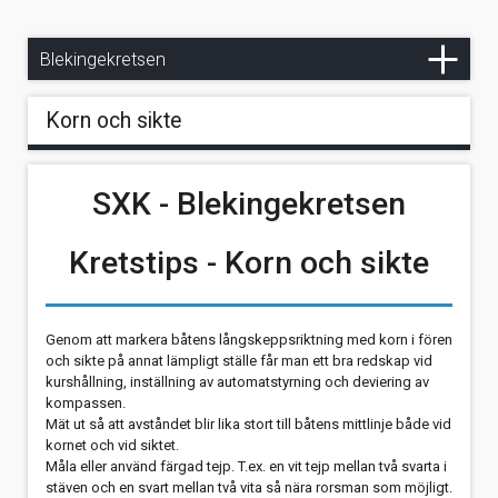
Fotoalbum
Material från Blekingekretsens födelse
Säljes
Blekingekretsens arkiv
Falken - Foto: Pär Aronzon
Blekingekretsen
Utklippan - Foto:Pär Aronzon
Arkiv 2021
Korn och sikte
Arkiv 2020
SXK - Blekingekretsen
Arkiv 2019
Arkiv 2018
Kretstips - Korn och sikte
Arkiv 2017
Genom att markera båtens långskeppsriktning med korn i fören
Arkiv 2016
och sikte på annat lämpligt ställe får man ett bra redskap vid
kurshållning, inställning av automatstyrning och deviering av
Arkiv 2015
kompassen.
Mät ut så att avståndet blir lika stort till båtens mittlinje både vid
Arkiv 2014
kornet och vid siktet.
Måla eller använd färgad tejp. T.ex. en vit tejp mellan två svarta i
Arkiv 2013
stäven och en svart mellan två vita så nära rorsman som möjligt.