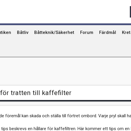
Qvinna Ombord
Ostkust
Ri
Seglarskolor och seglarläger
Gotland
Ut
Toalettavfall och sjömackar
Stockholms skä
År
tiken
Båtliv
Båtteknik/Säkerhet
Forum
Färdmål
Kre
för tratten till kaffefilter
de föremål kan skada och ställa till förtret ombord. Varje pryl skall ha 
re tips beskrevs en hållare för kaffefiltren. Här kommer ett tips om en h