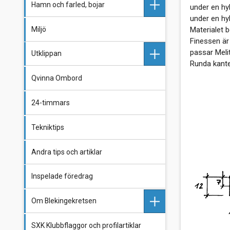
Hamn och farled, bojar
under en hyl
under en hyl
Miljö
Långören
Materialet b
Finessen är 
passar Meli
Utklippan
Blekingeskären
Runda kante
Qvinna Ombord
Utklippan
Utklippan historia
24-timmars
Utklippan - Senaste nytt
Tekniktips
Stugvärd på Utklippan
Andra tips och artiklar
Inspelade föredrag
Om Blekingekretsen
SXK Klubbflaggor och profilartiklar
Styrelse och funktionärer