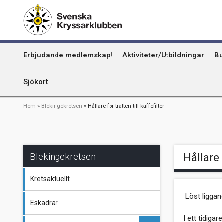
Hoppa
Kummel
till
huvudinnehåll
Uthamn
Huvudmeny
Erbjudande medlemskap!
Aktiviteter/Utbildningar
Bu
Naturhamn
Info om att publicera på sjökortet
Sjökort
Länkstig
Hem
Blekingekretsen
Hållare för tratten till kaffefilter
Blekingekretsen
Hållare 
Kretsaktuellt
Löst liggan
Eskadrar
I ett tidiga