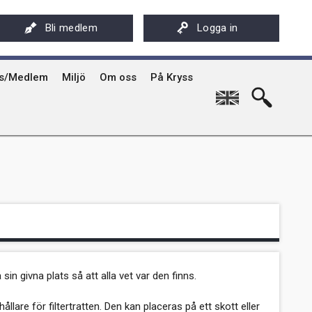
ksföreningens app - Kryssarklubben
Stöd oss
På Kryss artikelarkiv på sxk.se
Bli medlem
Logga in
hyrning av Kryssarklubbens IF-båtar och kajaker
Svenska Kryssarklubben 100 år
På Kryss historia
rgård
sböcker
Verksamhet
Kryssarklubbens nyhetsbrev
ts/Medlem
Miljö
Om oss
På Kryss
English
sin givna plats så att alla vet var den finns.
ållare för filtertratten. Den kan placeras på ett skott eller