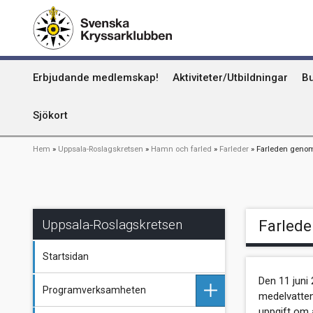
Hoppa
Kummel
till
huvudinnehåll
Uthamn
Huvudmeny
Erbjudande medlemskap!
Aktiviteter/Utbildningar
Bu
Naturhamn
Info om att publicera på sjökortet
Sjökort
Länkstig
Hem
Uppsala-Roslagskretsen
Hamn och farled
Farleder
Farleden genom 
Uppsala-Roslagskretsen
Farlede
Startsidan
Den 11 juni
Programverksamheten
medelvatten
uppgift om 