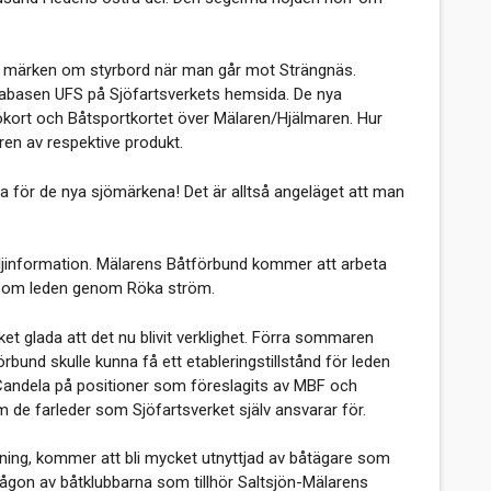
na märken om styrbord när man går mot Strängnäs.
tabasen UFS på Sjöfartsverkets hemsida. De nya
kort och Båtsportkortet över Mälaren/Hjälmaren. Hur
aren av respektive produkt.
a för de nya sjömärkena! Det är alltså angeläget att man
etaljinformation. Mälarens Båtförbund kommer att arbeta
tion om leden genom Röka ström.
et glada att det nu blivit verklighet. Förra sommaren
bund skulle kunna få ett etableringstillstånd för leden
 Candela på positioner som föreslagits av MBF och
de farleder som Sjöfartsverket själv ansvarar för.
ktning, kommer att bli mycket utnyttjad av båtägare som
ågon av båtklubbarna som tillhör Saltsjön-Mälarens