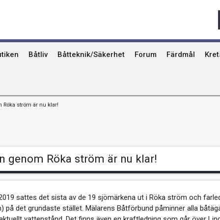
Qvinna Ombord
Ostkust
Ri
Seglarskolor och seglarläger
Gotland
Ut
Toalettavfall och sjömackar
Stockholms skä
År
tiken
Båtliv
Båtteknik/Säkerhet
Forum
Färdmål
Kre
Röka ström är nu klar!
n genom Röka ström är nu klar!
 2019 sattes det sista av de 19 sjömärkena ut i Röka ström och farled
) på det grundaste stället. Mälarens Båtförbund påminner alla båtäg
aktuellt vattenstånd. Det finns även en kraftledning som går över Lin