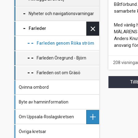
Båtförbund.
samarbete k
Nyheter och navigationsvarningar
Med vänlig 
Farleder
MÄLARENS
Anders Knu
Farleden genom Röka ström
ansvarig fö
Farleden Öregrund - Björn
208 visninga
Farleden ost om Gräsö
Til
Qvinna ombord
Byte av hamninformation
Om Uppsala-Roslagskretsen
Övriga kretsar
Styrelsen