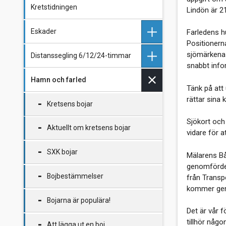
Kretstidningen
Vårens program 2026
Lindön är 2
Eskader
Höstens program 2025
Farledens h
Positionern
sjömärkena 
Distanssegling 6/12/24-timmar
Länkar till tidigare programkvällar
Rikseskader 2026 till Karlskrona
snabbt info
Hamn och farled
Skärgårdsegling 2026
SEXan på Ekoln
Tänk på att
rättar sina k
Singösexan
Kretsens bojar
Starthandlingar SEXan på
Ekoln
Sjökort och
Historik
Aktuellt om kretsens bojar
Information
vidare för 
Resultat Vårkvarten 2025
SXK bojar
Resultat Singösexorna
Mälarens Båt
Resultat Höstkvarten 2025
genomfördes 
Bojbestämmelser
från Transp
Resultat Sexan på Ekoln
kommer geno
våren 2026
Bojarna är populära!
Det är vår f
tillhör någ
Att lägga ut en boj