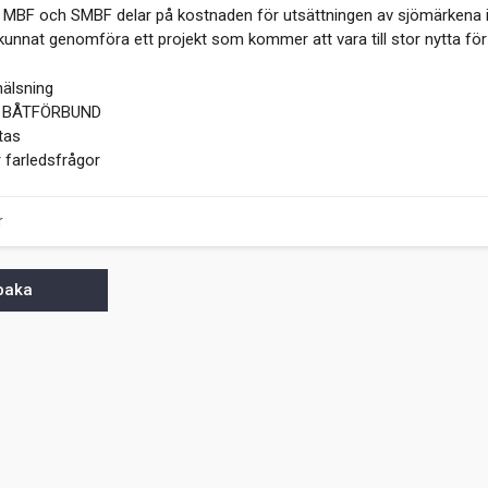
 MBF och SMBF delar på kostnaden för utsättningen av sjömärkena i 
unnat genomföra ett projekt som kommer att vara till stor nytta för b
hälsning
 BÅTFÖRBUND
tas
r farledsfrågor
r
lbaka