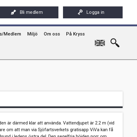
ksföreningens app - Kryssarklubben
Stöd oss
På Kryss artikelarkiv på sxk.se
Bli medlem
Logga in
hyrning av Kryssarklubbens IF-båtar och kajaker
Svenska Kryssarklubben 100 år
På Kryss historia
rgård
sböcker
Verksamhet
Kryssarklubbens nyhetsbrev
ts/Medlem
Miljö
Om oss
På Kryss
English
en är därmed klar att använda. Vattendjupet är 2.2 m (vid
are om att man via Sjöfartsverkets gratisapp ViVa kan få
dsund i ledens östra del. Den segelfria höjden norr om