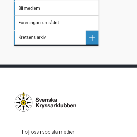
Bli medlem
Kommittéer
Föreningar i området
Stadgar
Kretsens arkiv
Årsmöteshandlingar 2025
Protokoll årsmöte 2025
Äldre nummer av kretstidningen
Äldre resultat 6/12/24-timmars
Äldre protokoll och handlingar
Följ oss i sociala medier