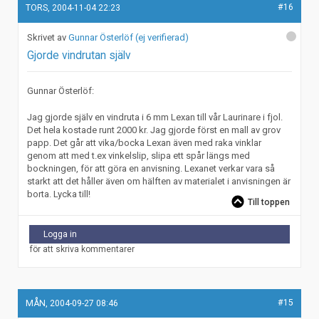
#16
TORS, 2004-11-04 22:23
Gunnar Österlöf (ej verifierad)
Gjorde vindrutan själv
Gunnar Österlöf:
Jag gjorde själv en vindruta i 6 mm Lexan till vår Laurinare i fjol.
Det hela kostade runt 2000 kr. Jag gjorde först en mall av grov
papp. Det går att vika/bocka Lexan även med raka vinklar
genom att med t.ex vinkelslip, slipa ett spår längs med
bockningen, för att göra en anvisning. Lexanet verkar vara så
starkt att det håller även om hälften av materialet i anvisningen är
borta. Lycka till!
Till toppen
Logga in
för att skriva kommentarer
#15
MÅN, 2004-09-27 08:46