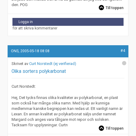
den. POG
Till toppen
Logga in
för att skriva kommentarer
#4
ONS, 2005-05-18 08:08
Curt Norstedt (ej verifierad)
Olika sorters polykarbonat
Curt Norstedt:
Hej, Det tycks finnas olika kvaliteter av polykarbonat, en plast
som också har många olika namn. Med hjälp av kunniga
medlemmar kanske begreppen kan redas ut. Ett vanligt namn är
Lexan. En annan kvalitet av polykarbonat säljs under namnet
Margard och anges vara tåligare mot repor och solsken.
Tacksam för upplysningar. Curtn
Till toppen