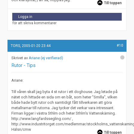
Till toppen
Logga in
för att skriva kommentarer
#10
TORS, 2005-01-20 23:44
Ariane (ej verifierad)
Rutor - Tips
Ariane:
Till våren skall jag byta 4 st rutor i ett doghouse. Jag letade på
nätet och hittade en sida om en båt, som heter "Smilla", vilken
både hade bytt rutor och samtidigt fått tillverkaren att göra
metallramar till rutorna. Jag tycker det verkar vara intressant.
Firman ligger i västra Sthlm och heter Sthlm's Vattenskärning.
http://www.langfardssegling.com/ ,
http://www.industritorget.com/medlemmar/stockholms_vattenskarnin
Hälsn/cmw
Till toppen