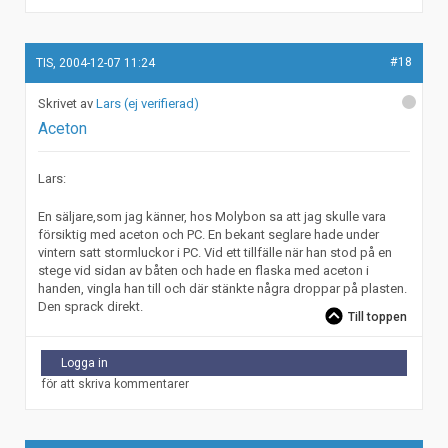
#18
TIS, 2004-12-07 11:24
Lars (ej verifierad)
Aceton
Lars:
En säljare,som jag känner, hos Molybon sa att jag skulle vara
försiktig med aceton och PC. En bekant seglare hade under
vintern satt stormluckor i PC. Vid ett tillfälle när han stod på en
stege vid sidan av båten och hade en flaska med aceton i
handen, vingla han till och där stänkte några droppar på plasten.
Den sprack direkt.
Till toppen
Logga in
för att skriva kommentarer