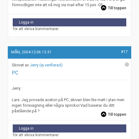
förmodligen inte att nå mig via mail efter 15 juni -05.
Till toppen
Logga in
för att skriva kommentarer
#17
MÅN, 2004-12-06 13:31
Jerry (ej verifierad)
PC
Jerry :
Lars. Jag provade aceton på PC ,skivan blev lite matt i ytan men
ingen försvagning eller några sprickor.Vad baserar du ditt
påstående på ?
Till toppen
Logga in
för att skriva kommentarer