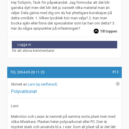
Hej Torbjörn, Tack för påpekandet. Jag förmodar att det blir
ganska dyrt men det blir det ju oavsett vilka material man än
väljer. Dela gärna med dig om du har ytterligare kunskaper på
detta område: 1. Vilken tjocklek bör man välja? 2. Kan man
bocka själv eller finns det specialister som tar han om detta? 3.
Har du några synpunkter på infästningen?
Till toppen
Logga in
för att skriva kommentarer
#13
TIS, 2004-09-28 11:25
Lars (ej verifierad)
Polycarbonat
Lars:
Makrolon och Lexan är namnet på samma sorts plast men med
olika tillverkare. Plasten heter polycarbonat eller PC. Den är
mycket stark och används bl.a. i visir. Som all plast så är det lätt