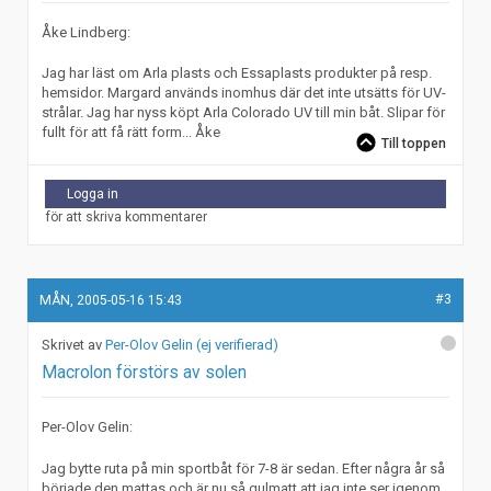
Åke Lindberg:
Jag har läst om Arla plasts och Essaplasts produkter på resp.
hemsidor. Margard används inomhus där det inte utsätts för UV-
strålar. Jag har nyss köpt Arla Colorado UV till min båt. Slipar för
fullt för att få rätt form... Åke
Till toppen
Logga in
för att skriva kommentarer
#3
MÅN, 2005-05-16 15:43
Per-Olov Gelin (ej verifierad)
Macrolon förstörs av solen
Per-Olov Gelin:
Jag bytte ruta på min sportbåt för 7-8 är sedan. Efter några år så
började den mattas och är nu så gulmatt att jag inte ser igenom