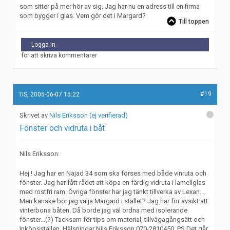
som sitter på mer hör av sig. Jag har nu en adress till en firma
som bygger i glas. Vem gör det i Margard?
Till toppen
Logga in
för att skriva kommentarer
#19
TIS, 2005-06-07 15:22
Nils Eriksson (ej verifierad)
Fönster och vidruta i båt
Nils Eriksson:
Hej ! Jag har en Najad 34 som ska förses med både vinruta och
fönster. Jag har fått rådet att köpa en färdig vidruta i lamellglas
med rostfri ram. Övriga fönster har jag tänkt tillverka av Lexan...
Men kanske bör jag välja Margard i stället? Jag har för avsikt att
vinterbona båten. Då borde jag väl ordna med isolerande
fönster...(?) Tacksam för tips om material, tillvägagångsätt och
inköpsställen. Hälsningar Nils Eriksson 070-2810450. PS Det går