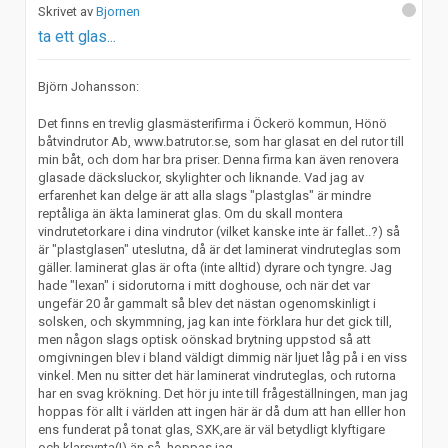
Bjornen
ta ett glas...
Björn Johansson:
Det finns en trevlig glasmästerifirma i Öckerö kommun, Hönö
båtvindrutor Ab, www.batrutor.se, som har glasat en del rutor till
min båt, och dom har bra priser. Denna firma kan även renovera
glasade däcksluckor, skylighter och liknande. Vad jag av
erfarenhet kan delge är att alla slags "plastglas" är mindre
reptåliga än äkta laminerat glas. Om du skall montera
vindrutetorkare i dina vindrutor (vilket kanske inte är fallet..?) så
är "plastglasen" uteslutna, då är det laminerat vindruteglas som
gäller. laminerat glas är ofta (inte alltid) dyrare och tyngre. Jag
hade "lexan" i sidorutorna i mitt doghouse, och när det var
ungefär 20 år gammalt så blev det nästan ogenomskinligt i
solsken, och skymmning, jag kan inte förklara hur det gick till,
men någon slags optisk oönskad brytning uppstod så att
omgivningen blev i bland väldigt dimmig när ljuet låg på i en viss
vinkel. Men nu sitter det här laminerat vindruteglas, och rutorna
har en svag krökning. Det hör ju inte till frågeställningen, man jag
hoppas för allt i världen att ingen här är då dum att han elller hon
ens funderat på tonat glas, SXK,are är väl betydligt klyftigare
och klarsynta(!) än så, hoppas jag.