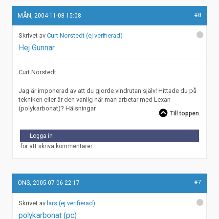
#8
MÅN, 2004-11-08 15:08
Curt Norstedt (ej verifierad)
Hej Gunnar
Curt Norstedt:
Jag är imponerad av att du gjorde vindrutan själv! Hittade du på
tekniken eller är den vanlig när man arbetar med Lexan
(polykarbonat)? Hälsningar
Till toppen
Logga in
för att skriva kommentarer
#7
ONS, 2005-07-06 22:17
lars (ej verifierad)
polykarbonat (pc)