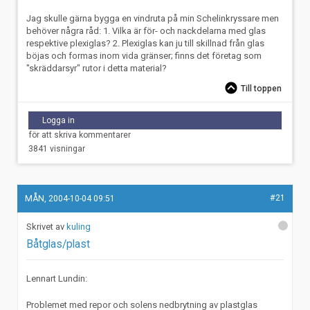
Jag skulle gärna bygga en vindruta på min Schelinkryssare men
behöver några råd: 1. Vilka är för- och nackdelarna med glas
respektive plexiglas? 2. Plexiglas kan ju till skillnad från glas
böjas och formas inom vida gränser; finns det företag som
"skräddarsyr" rutor i detta material?
Till toppen
Logga in
för att skriva kommentarer
3841 visningar
#21
MÅN, 2004-10-04 09:51
kuling
Båtglas/plast
Lennart Lundin:
Problemet med repor och solens nedbrytning av plastglas