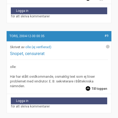
Logga in
för att skriva kommentarer
#9
TORS, 2004-12-30 00:35
olle (ej verifierad)
Snopet, censurerat
olle:
Här har stått ovidkommande, osmaklig text som ej löser
problemet med vindrutor. E. B. sekreterare i Båttekniska
nämnden.
Till toppen
Logga in
för att skriva kommentarer