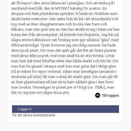
att få rispor i den, ännu lättare än i plexiglas. Och att tänka på i
samband med båt, den är MYCKET känslig för aceton. En
droppe och hela plastskivan spricker. Vi hade en i klubben som
skulle testa makrolon. Han satte fast en bit i ett skruvstycke och
tog med en liten slägghammare och bocka den fram och
tillbaks, men den gick inte av. När han skulle ta tag i biten när han
lossa den från skruvstycket, så brände han fingrarna. Jag har på
några större båtmässor set företag som gör sådana "glas" med
tillhörande båge. Tyvärr kommer jag inte ihåg namnet. De hade
4mm tjock plast. Gör man det själv går det fint att fästa plasten
med skruv eller popnit, men man skall ha en stor bricka. Limar
man fast det med Sikaflex sitter den både starkt och blir tät. Om
man kan ha glaset i skarpa veck kan man göra det i riktigt glas.
Då är risken för repor minimal. Väljer man lamellglas (används i
vindrutan på bilar) får man också ett starkt glas. Om man går till
en liten glasmästare så kan de ta hem sådant glas i den form
man önskar. Visserligen är priset per m² högt (ca. 700kr), men
det rör sig inte om några stora ytor.
Till toppen
Logga in
för att skriva kommentarer