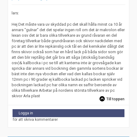
lars:
Hej Det måste vara uv skyddad pc det skall hålla minst ca 10 år
annars "gulnar" det det spelar ingen roll om det är makrolon eller
lexan osv det är bara olika tillverkare av grund råvaran en del
företag tillverkar både grundråvaran ock skivor nackdelen med
pc är att den är lite repkänslig ock tål en del kemikaler dåligt det
finns skivor också som har en hård lack på båda sidor som gör
att den blir reptålig det går bra att såga (sticksåg bandsåg
osv)& kallbocka i pc se till att kanterna inte är grovsågade kan
spricka där annars vid bockning den gammla sortens bockar är
bäst inte den nya vbocken eller vad den kallas bockar själv
12mm pc i 90 grader ej kallbocka lackad pc lacken spricker vid
bockningen lackad pc har olika namn ex safhir beroende av
olika tillverkare Arbetar på nordens största tillverkare av pc
skivor Arla plast
Till toppen
Logga in
för att skriva kommentarer