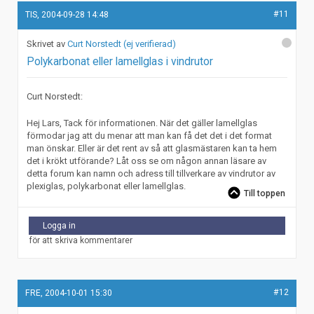
#11
TIS, 2004-09-28 14:48
Curt Norstedt (ej verifierad)
Polykarbonat eller lamellglas i vindrutor
Curt Norstedt:
Hej Lars, Tack för informationen. När det gäller lamellglas
förmodar jag att du menar att man kan få det det i det format
man önskar. Eller är det rent av så att glasmästaren kan ta hem
det i krökt utförande? Låt oss se om någon annan läsare av
detta forum kan namn och adress till tillverkare av vindrutor av
plexiglas, polykarbonat eller lamellglas.
Till toppen
Logga in
för att skriva kommentarer
#12
FRE, 2004-10-01 15:30