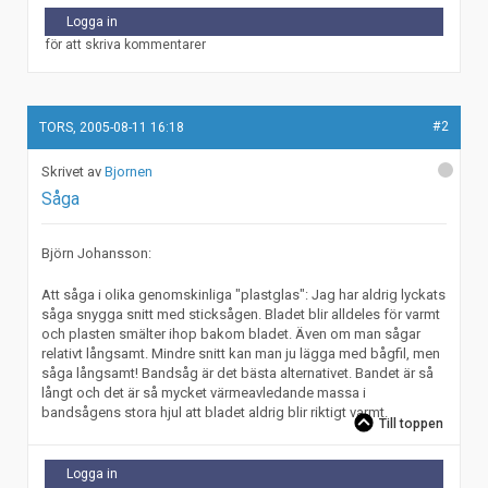
Logga in
för att skriva kommentarer
#2
TORS, 2005-08-11 16:18
Bjornen
Såga
Björn Johansson:
Att såga i olika genomskinliga "plastglas": Jag har aldrig lyckats
såga snygga snitt med sticksågen. Bladet blir alldeles för varmt
och plasten smälter ihop bakom bladet. Även om man sågar
relativt långsamt. Mindre snitt kan man ju lägga med bågfil, men
såga långsamt! Bandsåg är det bästa alternativet. Bandet är så
långt och det är så mycket värmeavledande massa i
bandsågens stora hjul att bladet aldrig blir riktigt varmt.
Till toppen
Logga in