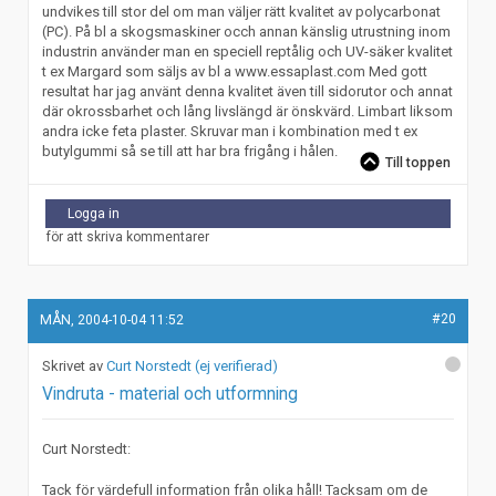
undvikes till stor del om man väljer rätt kvalitet av polycarbonat
(PC). På bl a skogsmaskiner occh annan känslig utrustning inom
industrin använder man en speciell reptålig och UV-säker kvalitet
t ex Margard som säljs av bl a www.essaplast.com Med gott
resultat har jag använt denna kvalitet även till sidorutor och annat
där okrossbarhet och lång livslängd är önskvärd. Limbart liksom
andra icke feta plaster. Skruvar man i kombination med t ex
butylgummi så se till att har bra frigång i hålen.
Till toppen
Logga in
för att skriva kommentarer
#20
MÅN, 2004-10-04 11:52
Curt Norstedt (ej verifierad)
Vindruta - material och utformning
Curt Norstedt:
Tack för värdefull information från olika håll! Tacksam om de