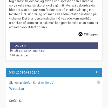
tog hänsyn till det när jag sydde upp sprayhooden.Kanten på
spry skulle sluta så skotet skulle gå fritt .Men på babordssidan
blev det tvärt om.Där kom fockskotet på insidan,vilketjag inte
tänkte på. Nu undrar jag om man kan ändra rotationsriktning på
vicharna. Det är andersensvinchar två växlade.kom inte ihåg
storleken på dom nu.En sak man kan göra kanske är att sätta dit
ett kastblock?Men! göran k
Till toppen
Logga in
för att skriva kommentarer
170 visningar
#8
ONS, 2004-06-16 22:10
Stefan K. (ej verifierad)
Winschar
Stefan K.: