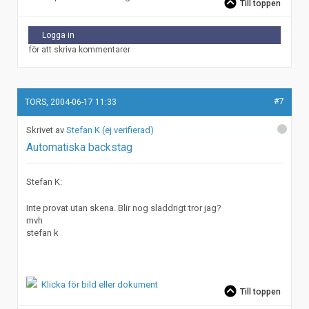
Till toppen
Logga in
för att skriva kommentarer
#7
TORS, 2004-06-17 11:33
Stefan K (ej verifierad)
Automatiska backstag
Stefan K:
Inte provat utan skena. Blir nog sladdrigt tror jag?
mvh
stefan k
Klicka för bild eller dokument
Till toppen