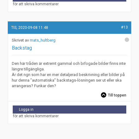
för att skriva kommentarer
#13
TIS, 2020-09-08 11:48
mats_hultberg
Backstag
Den här tråden är extremt gammal och bifogade bilder finns inte
längre tillgängliga.
Är det ngn som har en mer detaljerad beskrivning eller bilder på
hur denna ”automatiska” backstags-lösningen ser ut eller ska
arrangeras? Funkar den?
Till toppen
Logga in
för att skriva kommentarer