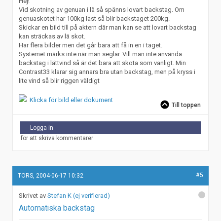
Hej!
Vid skotning av genuan i lä så spänns lovart backstag. Om
genuaskotet har 100kg last så blir backstaget 200kg.
Skickar en bild till på aktern där man kan se att lovart backstag
kan sträckas av lä skot.
Har flera bilder men det går bara att få in en i taget.
Systemet märks inte när man seglar. Vill man inte använda
backstag i lättvind så är det bara att skota som vanligt. Min
Contrast33 klarar sig annars bra utan backstag, men på kryss i
lite vind så blir riggen väldigt
Klicka för bild eller dokument
Till toppen
Logga in
för att skriva kommentarer
#5
TORS, 2004-06-17 10:32
Stefan K (ej verifierad)
Automatiska backstag