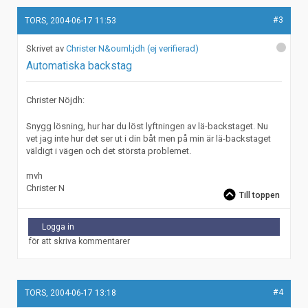
#3
TORS, 2004-06-17 11:53
Christer N&ouml;jdh (ej verifierad)
Automatiska backstag
Christer Nöjdh:
Snygg lösning, hur har du löst lyftningen av lä-backstaget. Nu
vet jag inte hur det ser ut i din båt men på min är lä-backstaget
väldigt i vägen och det största problemet.
mvh
Christer N
Till toppen
Logga in
för att skriva kommentarer
#4
TORS, 2004-06-17 13:18