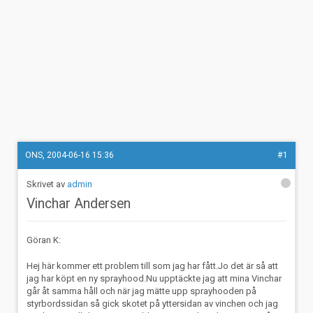
ONS, 2004-06-16 15:36
#1
admin
Vinchar Andersen
Göran K:
Hej här kommer ett problem till som jag har fått.Jo det är så att
jag har köpt en ny sprayhood.Nu upptäckte jag att mina Vinchar
går åt samma håll och när jag mätte upp sprayhooden på
styrbordssidan så gick skotet på yttersidan av vinchen och jag