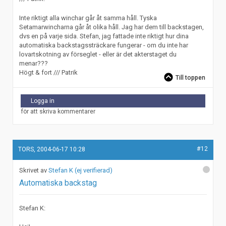
Inte riktigt alla winchar går åt samma håll. Tyska
Setamarwincharna går åt olika håll. Jag har dem till backstagen,
dvs en på varje sida. Stefan, jag fattade inte riktigt hur dina
automatiska backstagssträckare fungerar - om du inte har
lovartskotning av förseglet - eller är det akterstaget du
menar???
Högt & fort /// Patrik
Till toppen
Logga in
för att skriva kommentarer
#12
TORS, 2004-06-17 10:28
Stefan K (ej verifierad)
Automatiska backstag
Stefan K: