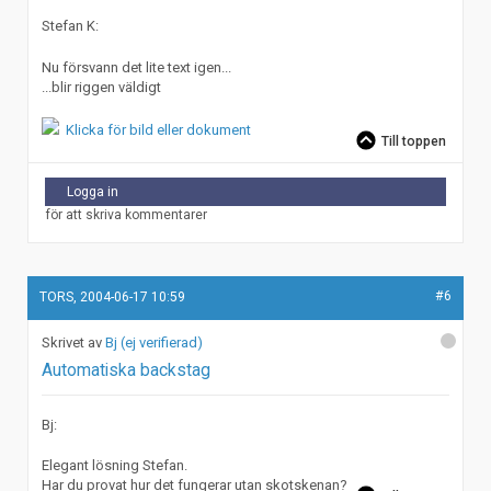
Stefan K:
Nu försvann det lite text igen...
...blir riggen väldigt
Klicka för bild eller dokument
Till toppen
Logga in
för att skriva kommentarer
#6
TORS, 2004-06-17 10:59
Bj (ej verifierad)
Automatiska backstag
Bj:
Elegant lösning Stefan.
Har du provat hur det fungerar utan skotskenan?