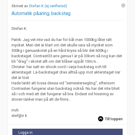
Stefan K (ej verifierad)
Automatik p&aring; backstag
Stefan K:
Patrik: Jag vet inte vad du har för båt men 1000kg låter rätt
mycket. Men det är klart om det skulle vara så mycket som
300kg i genuaskotet på en hård kryss så blir det 600kg i
backstaget. Contrast33:ans genua1 är på 33kvm så nog kan det
bli "drag" i skotet allt om det blåser uppåt 10m/s...
Christer: har satt en shock-cord i varje backstag och till
akterstaget. Lä-backstaget dras alltså upp mot akterstaget när
det är löst.
Hade tänkt att lossa dessa vid "semestersegling", eftersom
Contrasten fungerar utan backstag också. Nu har det inte blivit
så i och med att det fungerar så bra. Endast vid hissning av
storen tänker man på att de finns...
mvh
stef@n k
Till toppen
Logga in