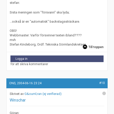
stefan:
Sista meningen som "försvann" ska lyda;
...också är en "automatisk" backstagssträckare.
OBS!
Webbmaster: Varför försvinner texten ibland????
mvh
Stefan Kindeborg, Ordf. Tekniska Sörmlandskretsen
Till toppen
Logga in
för att skriva kommentarer
#10
ONS, 2004-06-16 23:24
G&ouml;ran (ej verifierad)
Winschar
Göran: