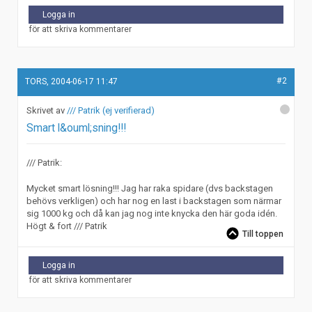
Logga in
för att skriva kommentarer
#2
TORS, 2004-06-17 11:47
/// Patrik (ej verifierad)
Smart l&ouml;sning!!!
/// Patrik:
Mycket smart lösning!!! Jag har raka spidare (dvs backstagen
behövs verkligen) och har nog en last i backstagen som närmar
sig 1000 kg och då kan jag nog inte knycka den här goda idén.
Högt & fort /// Patrik
Till toppen
Logga in
för att skriva kommentarer