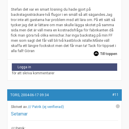
Stefan det var en smart lösning du hade gjort på
backstagssträckare två flugor i en smäll så att sägandes.Jag
tror inte att gastarna har problem msd att lära om. På ett sätt så
tycker jag det är lättare om man skulle lägga skotet på samma
sida.men det är väll mera en kostnadsfråga för fabrikanten då
fick man göra två olika winschar..har inga backstag på min FF
men som sagt det får väll bli två kastblock iställe.Måste väll
skaffa ett längre fockskot men det får man ta! Tack för tippset i
alla fall! Göran
Till toppen
Logga in
för att skriva kommentarer
#11
TORS, 2004-06-17 09:34
/// Patrik (ej verifierad)
Setamar
/// Patrik: