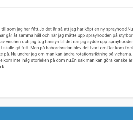
ill som jag har fått.Jo det är så att jag har köpt en ny sprayhood.Nu
char går åt samma håll och när jag mätte upp sprayhooden på styrbo
n av vinchen och jag tog hänsyn till det när jag sydde upp sprayhoode
et skulle gå fritt .Men på babordssidan blev det tvärt om.Där kom foc
nkte på. Nu undrar jag om man kan ändra rotationsriktning på vicharna.
e.kom inte ihåg storleken på dom nu.En sak man kan göra kanske är 
n k