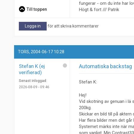
fungerar - om du inte har lo
Till toppen
Högt & fort /// Patrik
Logga in
för att skriva kommentarer
TORS, 2004-06-17 10:28
Stefan K (ej
Automatiska backstag
verifierad)
Senast inloggad:
Stefan K:
2026-08-09 - 09:46
Hej!
Vid skotning av genuan i lä
200kg.
Skickar en bild till på akter
Har flera bilder men det går b
Systemet märks inte när man 
som vanligt. Min Contrast33 