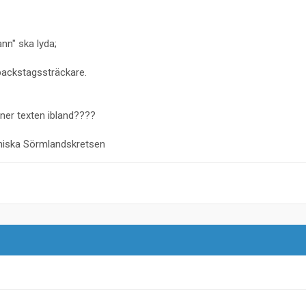
nn" ska lyda;
 backstagssträckare.
ner texten ibland????
kniska Sörmlandskretsen