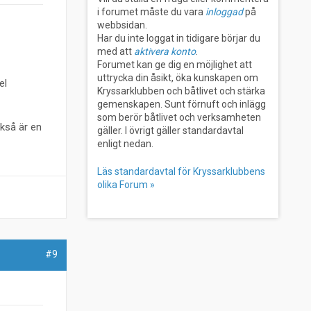
i forumet måste du vara
inloggad
på
webbsidan.
Har du inte loggat in tidigare börjar du
med att
aktivera konto
.
Forumet kan ge dig en möjlighet att
uttrycka din åsikt, öka kunskapen om
el
Kryssarklubben och båtlivet och stärka
gemenskapen. Sunt förnuft och inlägg
som berör båtlivet och verksamheten
ckså är en
gäller. I övrigt gäller standardavtal
enligt nedan.
Läs standardavtal för Kryssarklubbens
olika Forum »
#9