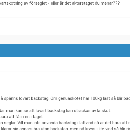
vartskotning av förseglet - eller är det akterstaget du menar???
 så spänns lovart backstag. Om genuaskotet har 100kg last så blir ba
n där man kan se att lovart backstag kan sträckas av lä skot.
ara att få in en i taget.
seglar. Vill man inte använda backstag i lättvind så är det bara att 
klarar sig annars bra utan backstag, men på kryss i lite vind så blir r