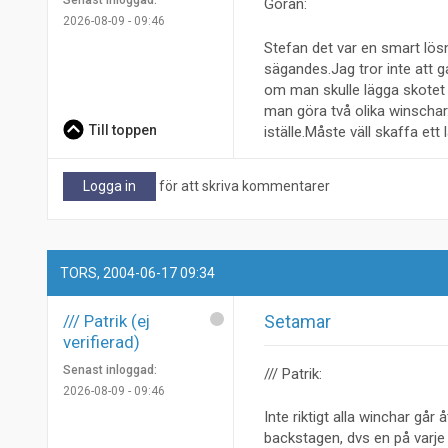
Senast inloggad:
Göran:
2026-08-09 - 09:46
Stefan det var en smart lösn
sägandes.Jag tror inte att g
om man skulle lägga skotet 
man göra två olika winschar.
Till toppen
iställe.Måste väll skaffa ett
Logga in
för att skriva kommentarer
TORS, 2004-06-17 09:34
/// Patrik (ej
Setamar
verifierad)
Senast inloggad:
/// Patrik:
2026-08-09 - 09:46
Inte riktigt alla winchar går
backstagen, dvs en på varje 