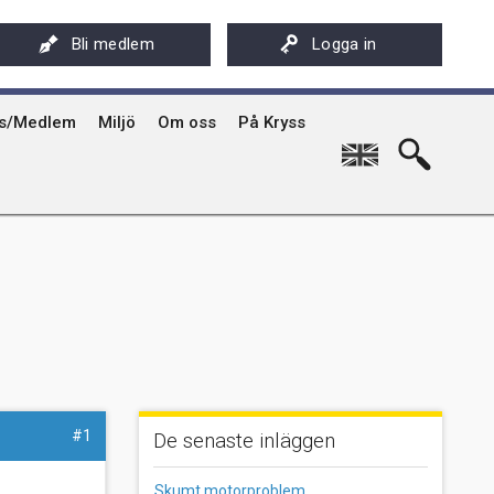
ksföreningens app - Kryssarklubben
Stöd oss
På Kryss artikelarkiv på sxk.se
Bli medlem
Logga in
hyrning av Kryssarklubbens IF-båtar och kajaker
Svenska Kryssarklubben 100 år
På Kryss historia
rgård
sböcker
Verksamhet
Kryssarklubbens nyhetsbrev
ts/Medlem
Miljö
Om oss
På Kryss
English
#1
De senaste inläggen
Skumt motorproblem