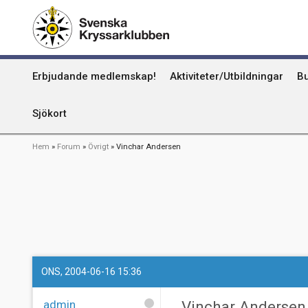
Hoppa
Kummel
till
huvudinnehåll
Uthamn
Huvudmeny
Erbjudande medlemskap!
Aktiviteter/Utbildningar
Bu
Naturhamn
Info om att publicera på sjökortet
Sjökort
Länkstig
Hem
Forum
Övrigt
Vinchar Andersen
ONS, 2004-06-16 15:36
admin
Vinchar Andersen