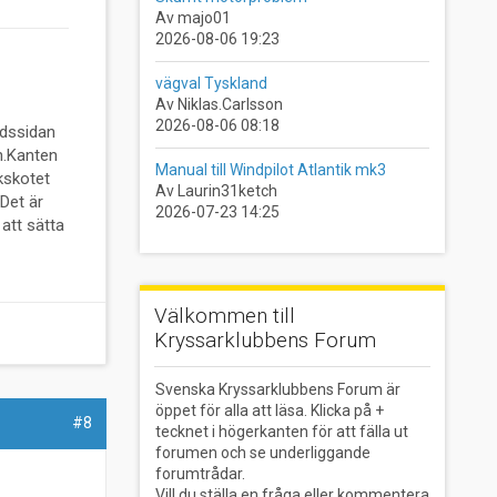
Av majo01
2026-08-06 19:23
vägval Tyskland
Av Niklas.Carlsson
2026-08-06 08:18
rdssidan
n.Kanten
Manual till Windpilot Atlantik mk3
kskotet
Av Laurin31ketch
 Det är
2026-07-23 14:25
att sätta
Välkommen till
Kryssarklubbens Forum
Svenska Kryssarklubbens Forum är
öppet för alla att läsa. Klicka på +
#8
tecknet i högerkanten för att fälla ut
forumen och se underliggande
forumtrådar.
Vill du ställa en fråga eller kommentera