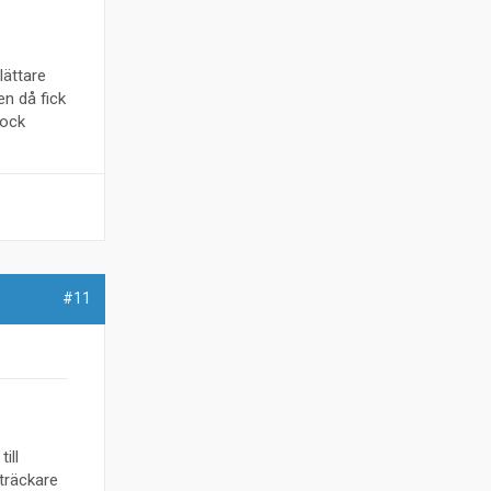
lättare
n då fick
lock
#11
ill
sträckare