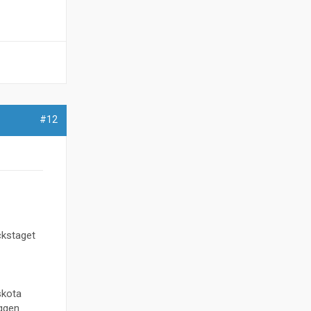
#12
ckstaget
skota
iggen