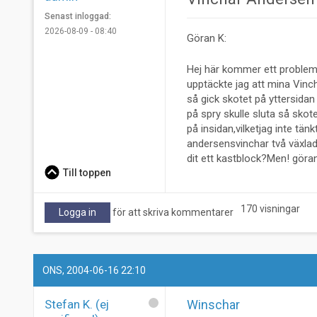
Senast inloggad:
2026-08-09 - 08:40
Göran K:
Hej här kommer ett problem t
upptäckte jag att mina Vin
så gick skotet på yttersida
på spry skulle sluta så skot
på insidan,vilketjag inte tä
andersensvinchar två växlad
dit ett kastblock?Men! göra
Till toppen
170 visningar
Logga in
för att skriva kommentarer
ONS, 2004-06-16 22:10
Stefan K. (ej
Winschar