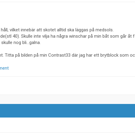
åll, vilket innebär att skotet alltid ska läggas på medsols.
(stl 40). Skulle inte vilja ha några winschar på min båt som går åt f
 skulle nog bli...galna.
t. Titta på bilden på min Contrast33 där jag har ett brytblock som o
ument