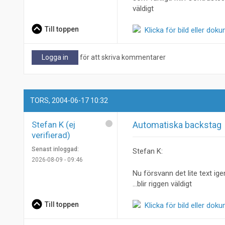
väldigt
Till toppen
Klicka för bild eller dok
Logga in
för att skriva kommentarer
TORS, 2004-06-17 10:32
Stefan K (ej
Automatiska backstag
verifierad)
Senast inloggad:
Stefan K:
2026-08-09 - 09:46
Nu försvann det lite text igen
...blir riggen väldigt
Till toppen
Klicka för bild eller dok