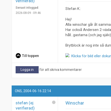
verifierad)
Senast inloggad:
Stefan K.:
2026-08-09 - 09:46
Hej!
Alla winschar går åt samma h
Har också Andersen 2-växlade
håll...gastarna (och jag själv)
Brytblock är nog inte så dum
Till toppen
Klicka för bild eller dok
Logga in
för att skriva kommentarer
ONS, 2004-06-16 22:14
stefan (ej
Winschar
verifierad)