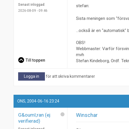
Senast inloggad:
stefan:
2026-08-09 - 09:46
Sista meningen som "försva
...också är en "automatisk"
OBS!
Webbmaster: Varför försvin
mvh
Till toppen
Stefan Kindeborg, Ordf. Te
Logga in
för att skriva kommentarer
ONS, 2004-06-16 23:24
G&ouml;ran (ej
Winschar
verifierad)