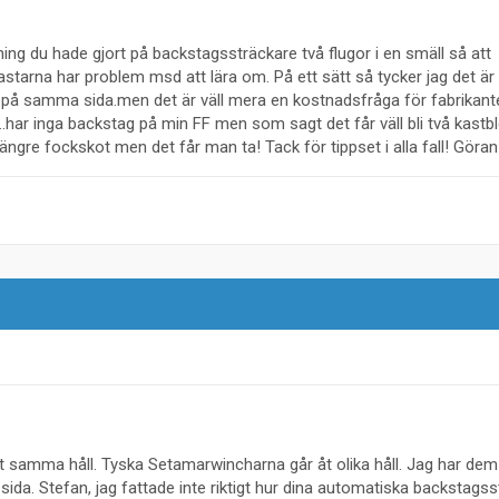
ing du hade gjort på backstagssträckare två flugor i en smäll så att
astarna har problem msd att lära om. På ett sätt så tycker jag det är 
på samma sida.men det är väll mera en kostnadsfråga för fabrikante
.har inga backstag på min FF men som sagt det får väll bli två kastb
 längre fockskot men det får man ta! Tack för tippset i alla fall! Göran
 åt samma håll. Tyska Setamarwincharna går åt olika håll. Jag har dem t
sida. Stefan, jag fattade inte riktigt hur dina automatiska backstags