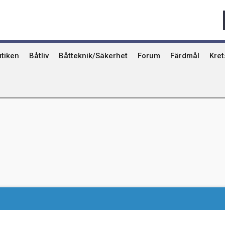
Qvinna Ombord
Ostkust
Ri
Seglarskolor och seglarläger
Gotland
Ut
Toalettavfall och sjömackar
Stockholms skä
År
tiken
Båtliv
Båtteknik/Säkerhet
Forum
Färdmål
Kre