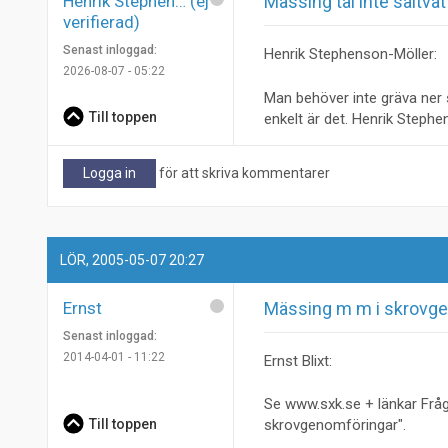
Henrik Stephen… (ej
Mässing tål inte saltva
verifierad)
Senast inloggad:
Henrik Stephenson-Möller:
2026-08-07 - 05:22
Man behöver inte gräva ner s
Till toppen
enkelt är det. Henrik Steph
Logga in
för att skriva kommentarer
LÖR, 2005-05-07 20:27
Ernst
Mässing m m i skrovge
Senast inloggad:
2014-04-01 - 11:22
Ernst Blixt:
Se www.sxk.se + länkar Frå
Till toppen
skrovgenomföringar".