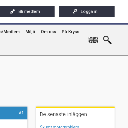
ksföreningens app - Kryssarklubben
Stöd oss
På Kryss artikelarkiv på sxk.se
Bli medlem
Logga in
hyrning av Kryssarklubbens IF-båtar och kajaker
Svenska Kryssarklubben 100 år
På Kryss historia
rgård
sböcker
Verksamhet
Kryssarklubbens nyhetsbrev
ts/Medlem
Miljö
Om oss
På Kryss
English
#1
De senaste inläggen
Skumt motorproblem