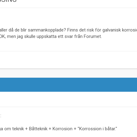
ler då de blir sammankopplade? Finns det risk för galvanisk korrosio
 OK, men jag skulle uppskatta ett svar från Forumet.
:
a om teknik + Båtteknik + Korrosion + "Korrossion i båtar."