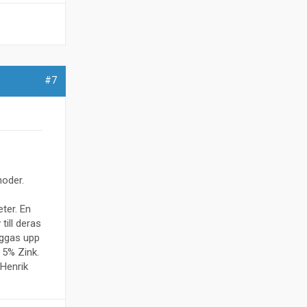
#7
noder.
ter. En
till deras
äggas upp
 5% Zink.
 Henrik