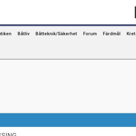
Qvinna Ombord
Ostkust
Ri
Seglarskolor och seglarläger
Gotland
Ut
Toalettavfall och sjömackar
Stockholms skä
År
tiken
Båtliv
Båtteknik/Säkerhet
Forum
Färdmål
Kre
SSING