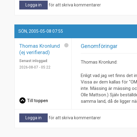
Logga in
för att skriva kommentarer
SÖN, 2005-05-08 07:55
Thomas Kronlund
Genomföringar
(ej verifierad)
Senast inloggad:
Thomas Kronlund:
2026-08-07 - 05:22
Enligt vad jag vet finns det
Vissa av dem kallas för "OM 
inte. Mässing är mässing och
Olle Mattson.) Själv bestäl
Till toppen
samma land, då de ligger näs
Logga in
för att skriva kommentarer