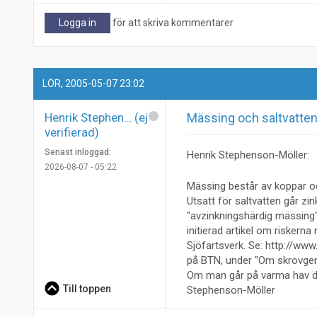
Logga in
för att skriva kommentarer
LÖR, 2005-05-07 23:02
Henrik Stephen… (ej
Mässing och saltvatte
verifierad)
Senast inloggad:
Henrik Stephenson-Möller:
2026-08-07 - 05:22
Mässing består av koppar oc
Utsatt för saltvatten går zi
"avzinkningshärdig mässing"
initierad artikel om risker
Sjöfartsverk. Se: http://www
på BTN, under "Om skrovgeno
Om man går på varma hav dug
Till toppen
Stephenson-Möller