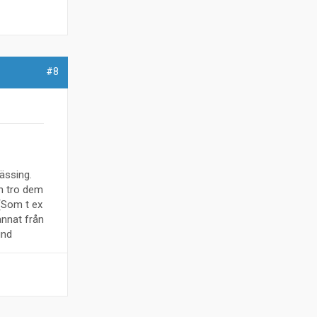
#8
ässing.
en tro dem
 (Som t ex
annat från
und