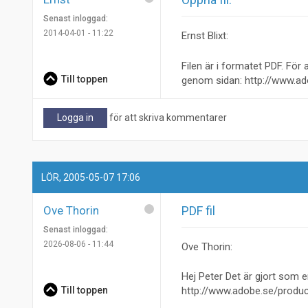
Senast inloggad:
2014-04-01 - 11:22
Ernst Blixt:
Filen är i formatet PDF. Fö
Till toppen
genom sidan: http://www.a
Logga in
för att skriva kommentarer
LÖR, 2005-05-07 17:06
Ove Thorin
PDF fil
Senast inloggad:
2026-08-06 - 11:44
Ove Thorin:
Hej Peter Det är gjort som 
Till toppen
http://www.adobe.se/produc