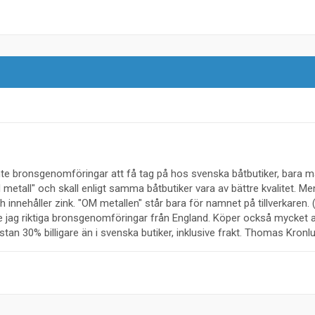
 inte bronsgenomföringar att få tag på hos svenska båtbutiker, bara m
metall" och skall enligt samma båtbutiker vara av bättre kvalitet. M
 innehåller zink. "OM metallen" står bara för namnet på tillverkaren.
lde jag riktiga bronsgenomföringar från England. Köper också mycket 
tan 30% billigare än i svenska butiker, inklusive frakt. Thomas Kronl