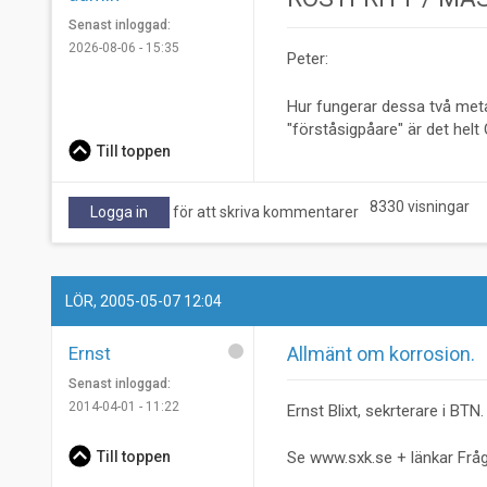
Senast inloggad:
2026-08-06 - 15:35
Peter:
Hur fungerar dessa två metal
"förståsigpåare" är det helt
Till toppen
8330 visningar
Logga in
för att skriva kommentarer
LÖR, 2005-05-07 12:04
Ernst
Allmänt om korrosion.
Senast inloggad:
2014-04-01 - 11:22
Ernst Blixt, sekrterare i BTN. 
Till toppen
Se www.sxk.se + länkar Fråg