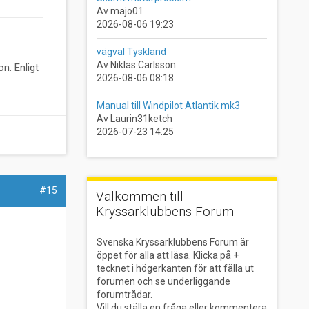
Av majo01
2026-08-06 19:23
vägval Tyskland
Av Niklas.Carlsson
n. Enligt
2026-08-06 08:18
Manual till Windpilot Atlantik mk3
Av Laurin31ketch
2026-07-23 14:25
#15
Välkommen till
Kryssarklubbens Forum
Svenska Kryssarklubbens Forum är
öppet för alla att läsa. Klicka på +
tecknet i högerkanten för att fälla ut
forumen och se underliggande
forumtrådar.
Vill du ställa en fråga eller kommentera