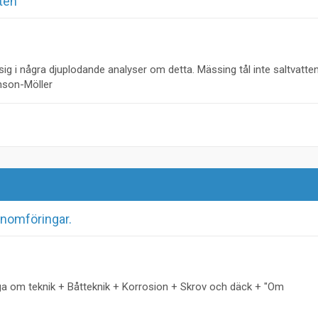
tten
ig i några djuplodande analyser om detta. Mässing tål inte saltvatten
enson-Möller
nomföringar.
ga om teknik + Båtteknik + Korrosion + Skrov och däck + "Om