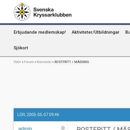
Hoppa
Kummel
till
huvudinnehåll
Uthamn
Huvudmeny
Erbjudande medlemskap!
Aktiviteter/Utbildningar
Bu
Naturhamn
Info om att publicera på sjökortet
Sjökort
Länkstig
Hem
Forum
Korrosion
ROSTFRITT / MÄSSING
LÖR, 2005-05-07 09:46
admin
ROSTFRITT / MÄ