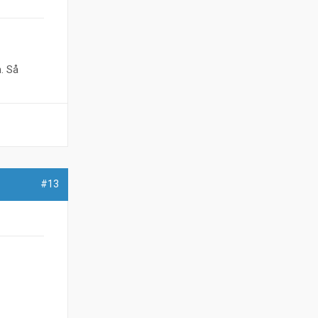
. Så
#13