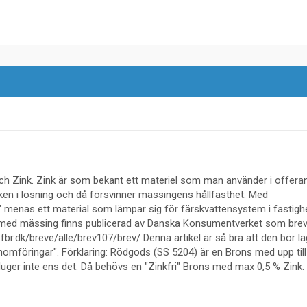
n
h Zink. Zink är som bekant ett materiel som man använder i offera
nken i lösning och då försvinner mässingens hållfasthet. Med
 menas ett material som lämpar sig för färskvattensystem i fastighe
na med mässing finns publicerad av Danska Konsumentverket som brev 
.fbr.dk/breve/alle/brev107/brev/ Denna artikel är så bra att den bör l
mföringar". Förklaring: Rödgods (SS 5204) är en Brons med upp till
er inte ens det. Då behövs en "Zinkfri" Brons med max 0,5 % Zink.