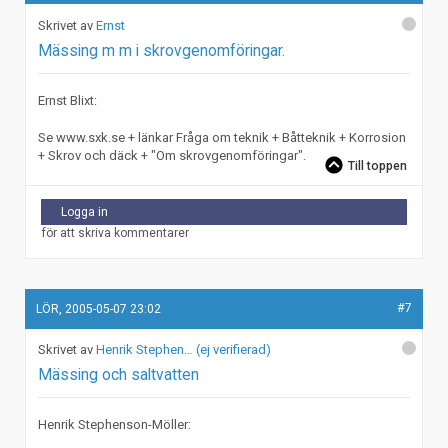
Ernst
Mässing m m i skrovgenomföringar.
Ernst Blixt:
Se www.sxk.se + länkar Fråga om teknik + Båtteknik + Korrosion
+ Skrov och däck + "Om skrovgenomföringar".
Till toppen
Logga in
för att skriva kommentarer
#7
LÖR, 2005-05-07 23:02
Henrik Stephen… (ej verifierad)
Mässing och saltvatten
Henrik Stephenson-Möller: