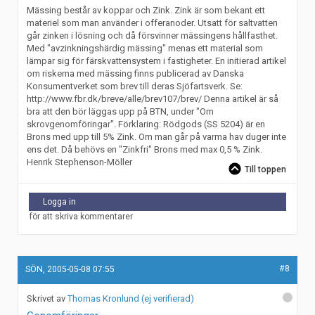
Mässing består av koppar och Zink. Zink är som bekant ett
materiel som man använder i offeranoder. Utsatt för saltvatten
går zinken i lösning och då försvinner mässingens hållfasthet.
Med "avzinkningshärdig mässing" menas ett material som
lämpar sig för färskvattensystem i fastigheter. En initierad artikel
om riskerna med mässing finns publicerad av Danska
Konsumentverket som brev till deras Sjöfartsverk. Se:
http://www.fbr.dk/breve/alle/brev107/brev/ Denna artikel är så
bra att den bör läggas upp på BTN, under "Om
skrovgenomföringar". Förklaring: Rödgods (SS 5204) är en
Brons med upp till 5% Zink. Om man går på varma hav duger inte
ens det. Då behövs en "Zinkfri" Brons med max 0,5 % Zink.
Henrik Stephenson-Möller
Till toppen
Logga in
för att skriva kommentarer
#8
SÖN, 2005-05-08 07:55
Thomas Kronlund (ej verifierad)