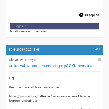
Till toppen
Logga in
för att skriva kommentarer
#18
SÖN, 2023-10-29 13:08
Tommy K
artikel val av bordgenomföringar på SXK-hemsida
Hej
Rekomenderar att läsa denna artikel:
https://www.sxk.se/batteknik/behover-vi-vara-radda-vara-
bordgenomforingar