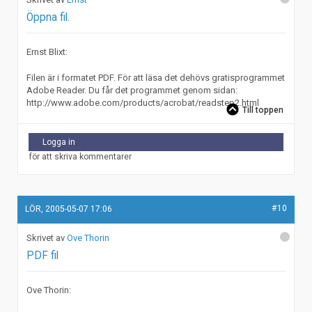
Öppna fil.
Ernst Blixt:
Filen är i formatet PDF. För att läsa det dehövs gratisprogrammet
Adobe Reader. Du får det programmet genom sidan:
http://www.adobe.com/products/acrobat/readstep2.html
Till toppen
Logga in
för att skriva kommentarer
#10
LÖR, 2005-05-07 17:06
Ove Thorin
PDF fil
Ove Thorin: