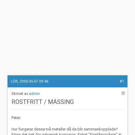
LÖR, 2005-05-07 09:46
#1
admin
ROSTFRITT / MÄSSING
Peter:
Hur fungerar dessa två metaller då de blir sammankopplade?
Finns det risk för galvanisk korrosion. Enligt "förståsigpåare" är