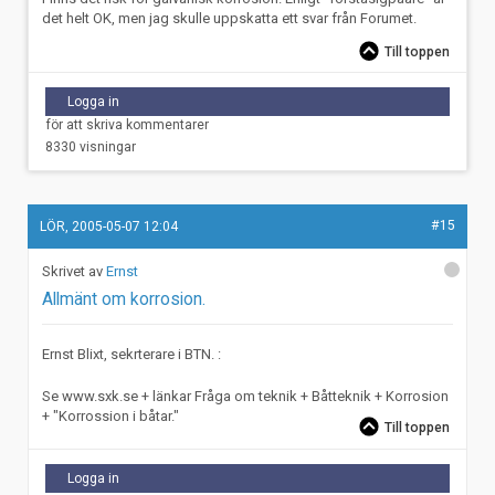
det helt OK, men jag skulle uppskatta ett svar från Forumet.
Till toppen
Logga in
för att skriva kommentarer
8330 visningar
#15
LÖR, 2005-05-07 12:04
Ernst
Allmänt om korrosion.
Ernst Blixt, sekrterare i BTN. :
Se www.sxk.se + länkar Fråga om teknik + Båtteknik + Korrosion
+ "Korrossion i båtar."
Till toppen
Logga in