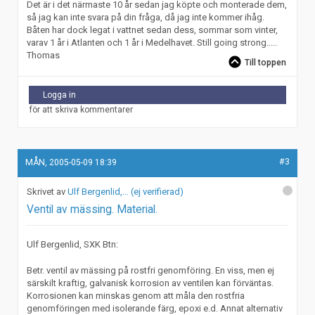
Det är i det närmaste 10 år sedan jag köpte och monterade dem,
så jag kan inte svara på din fråga, då jag inte kommer ihåg.
Båten har dock legat i vattnet sedan dess, sommar som vinter,
varav 1 år i Atlanten och 1 år i Medelhavet. Still going strong.....
Thomas
Till toppen
Logga in
för att skriva kommentarer
#3
MÅN, 2005-05-09 18:39
Ulf Bergenlid,… (ej verifierad)
Ventil av mässing. Material.
Ulf Bergenlid, SXK Btn:
Betr. ventil av mässing på rostfri genomföring. En viss, men ej
särskilt kraftig, galvanisk korrosion av ventilen kan förväntas.
Korrosionen kan minskas genom att måla den rostfria
genomföringen med isolerande färg, epoxi e.d. Annat alternativ