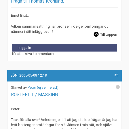
Fråga till Thomas Kronlund.
Ernst Blixt.:
Vilken sammansättning har bronsen i de genomföringar du
nämner i ditt inlägg ovan?
Till toppen
Logga in
för att skriva kommentarer
#6
SÖN, 2005-05-08 12:18
Peter (ej verifierad)
ROSTFRITT / MÄSSING
Peter:
Tack för alla svar! Anledningen till att jag ställde frågan är jag har
bytt bottengenomföringar för självlänsen i min båt, och själva