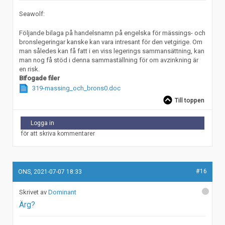
Seawolf:
Följande bilaga på handelsnamn på engelska för mässings- och
bronslegeringar kanske kan vara intresant för den vetgirige. Om
man således kan få fatt i en viss legerings sammansättning, kan
man nog få stöd i denna sammaställning för om avzinkning är
en risk.
Bifogade filer
319-massing_och_brons0.doc
Till toppen
Logga in
för att skriva kommentarer
#16
ONS, 2021-07-07 18:33
Dominant
Ärg?