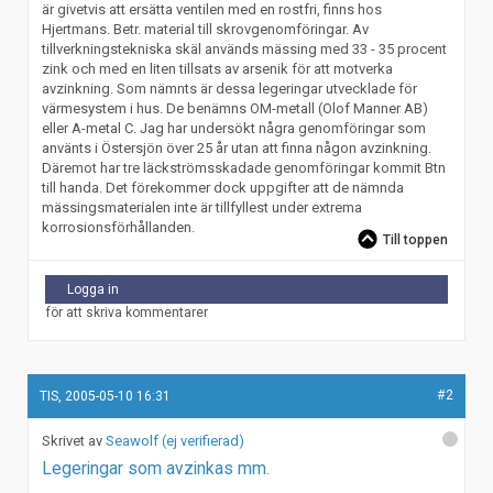
är givetvis att ersätta ventilen med en rostfri, finns hos
Hjertmans. Betr. material till skrovgenomföringar. Av
tillverkningstekniska skäl används mässing med 33 - 35 procent
zink och med en liten tillsats av arsenik för att motverka
avzinkning. Som nämnts är dessa legeringar utvecklade för
värmesystem i hus. De benämns OM-metall (Olof Manner AB)
eller A-metal C. Jag har undersökt några genomföringar som
använts i Östersjön över 25 år utan att finna någon avzinkning.
Däremot har tre läckströmsskadade genomföringar kommit Btn
till handa. Det förekommer dock uppgifter att de nämnda
mässingsmaterialen inte är tillfyllest under extrema
korrosionsförhållanden.
Till toppen
Logga in
för att skriva kommentarer
#2
TIS, 2005-05-10 16:31
Seawolf (ej verifierad)
Legeringar som avzinkas mm.