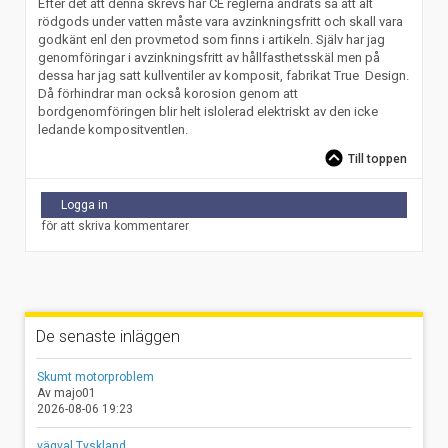
Efter det att denna skrevs har CE reglerna ändrats så att alt
rödgods under vatten måste vara avzinkningsfritt och skall vara
godkänt enl den provmetod som finns i artikeln. Själv har jag
genomföringar i avzinkningsfritt av hållfasthetsskäl men på
dessa har jag satt kullventiler av komposit, fabrikat True Design.
Då förhindrar man också korosion genom att
bordgenomföringen blir helt islolerad elektriskt av den icke
ledande kompositventlen.
Till toppen
Logga in
för att skriva kommentarer
De senaste inläggen
Skumt motorproblem
Av majo01
2026-08-06 19:23
vägval Tyskland