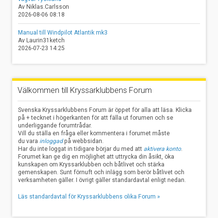
Av Niklas.Carlsson
2026-08-06 08:18
Manual till Windpilot Atlantik mk3
Av Laurin31ketch
2026-07-23 14:25
Välkommen till Kryssarklubbens Forum
Svenska Kryssarklubbens Forum är öppet för alla att läsa. Klicka
på + tecknet i högerkanten för att fälla ut forumen och se
underliggande forumtrådar.
Vill du ställa en fråga eller kommentera i forumet måste
du vara
inloggad
på webbsidan.
Har du inte loggat in tidigare börjar du med att
aktivera konto
.
Forumet kan ge dig en möjlighet att uttrycka din åsikt, öka
kunskapen om Kryssarklubben och båtlivet och stärka
gemenskapen. Sunt förnuft och inlägg som berör båtlivet och
verksamheten gäller. I övrigt gäller standardavtal enligt nedan.
Läs standardavtal för Kryssarklubbens olika Forum »