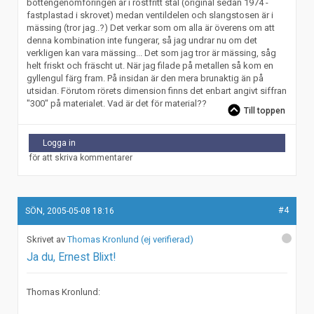
bottengenomföringen är i rostfritt stål (original sedan 1974 -
fastplastad i skrovet) medan ventildelen och slangstosen är i
mässing (tror jag..?) Det verkar som om alla är överens om att
denna kombination inte fungerar, så jag undrar nu om det
verkligen kan vara mässing... Det som jag tror är mässing, såg
helt friskt och fräscht ut. När jag filade på metallen så kom en
gyllengul färg fram. På insidan är den mera brunaktig än på
utsidan. Förutom rörets dimension finns det enbart angivt siffran
"300" på materialet. Vad är det för material??
Till toppen
Logga in
för att skriva kommentarer
#4
SÖN, 2005-05-08 18:16
Thomas Kronlund (ej verifierad)
Ja du, Ernest Blixt!
Thomas Kronlund: