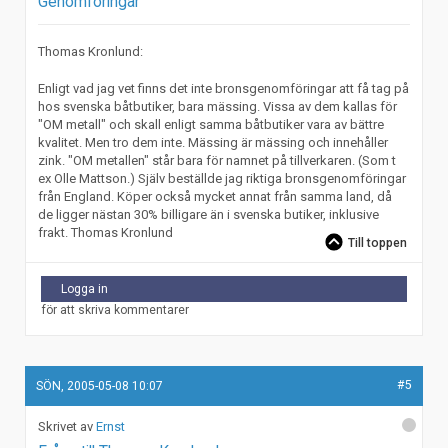
Genomföringar
Thomas Kronlund:
Enligt vad jag vet finns det inte bronsgenomföringar att få tag på
hos svenska båtbutiker, bara mässing. Vissa av dem kallas för
"OM metall" och skall enligt samma båtbutiker vara av bättre
kvalitet. Men tro dem inte. Mässing är mässing och innehåller
zink. "OM metallen" står bara för namnet på tillverkaren. (Som t
ex Olle Mattson.) Själv beställde jag riktiga bronsgenomföringar
från England. Köper också mycket annat från samma land, då
de ligger nästan 30% billigare än i svenska butiker, inklusive
frakt. Thomas Kronlund
Till toppen
Logga in
för att skriva kommentarer
#5
SÖN, 2005-05-08 10:07
Ernst