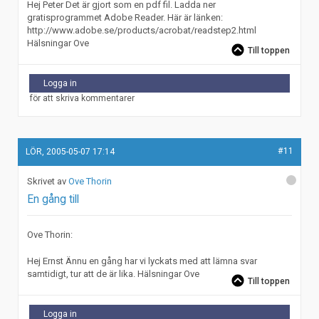
Hej Peter Det är gjort som en pdf fil. Ladda ner
gratisprogrammet Adobe Reader. Här är länken:
http://www.adobe.se/products/acrobat/readstep2.html
Hälsningar Ove
Till toppen
Logga in
för att skriva kommentarer
#11
LÖR, 2005-05-07 17:14
Ove Thorin
En gång till
Ove Thorin:
Hej Ernst Ännu en gång har vi lyckats med att lämna svar
samtidigt, tur att de är lika. Hälsningar Ove
Till toppen
Logga in