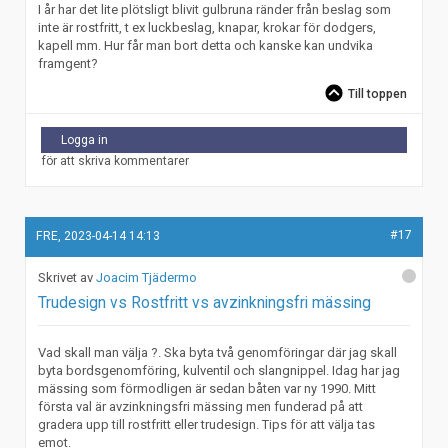
I år har det lite plötsligt blivit gulbruna ränder från beslag som
inte är rostfritt, t ex luckbeslag, knapar, krokar för dodgers,
kapell mm. Hur får man bort detta och kanske kan undvika
framgent?
Till toppen
Logga in
för att skriva kommentarer
#17
FRE, 2023-04-14 14:13
Joacim Tjädermo
Trudesign vs Rostfritt vs avzinkningsfri mässing
Vad skall man välja ?. Ska byta två genomföringar där jag skall
byta bordsgenomföring, kulventil och slangnippel. Idag har jag
mässing som förmodligen är sedan båten var ny 1990. Mitt
första val är avzinkningsfri mässing men funderad på att
gradera upp till rostfritt eller trudesign. Tips för att välja tas
emot.