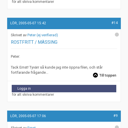
för att skriva kommentarer
#14
LÖR, 2005-05-07 15:42
Peter (ej verifierad)
ROSTFRITT / MÄSSING
Peter:
Tack Ernst! Tyvärr så kunde jag inte öppna filen, och står
fortfarande frågande...
Till toppen
Logga in
för att skriva kommentarer
#9
LÖR, 2005-05-07 17:06
Ernst