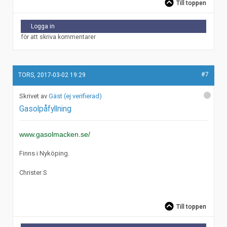
Till toppen
Logga in
för att skriva kommentarer
#7
TORS, 2017-03-02 19:29
Gäst (ej verifierad)
Gasolpåfyllning
www.gasolmacken.se/
Finns i Nyköping.
Christer S
Till toppen