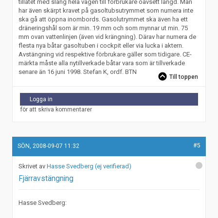
tillåtet med slang hela vägen till förbrukare oavsett längd. Man
har även skärpt kravet på gasoltubsutrymmet som numera inte
ska gå att öppna inombords. Gasolutrymmet ska även ha ett
dräneringshål som är min. 19 mm och som mynnar ut min. 75
mm ovan vattenlinjen (även vid krängning). Därav har numera de
flesta nya båtar gasoltuben i cockpit eller via lucka i aktern.
Avstängning vid respektive förbrukare gäller som tidigare. CE-
märkta måste alla nytillverkade båtar vara som är tillverkade
senare än 16 juni 1998. Stefan K, ordf. BTN
Till toppen
Logga in
för att skriva kommentarer
#5
SÖN, 2008-09-07 11:32
Hasse Svedberg (ej verifierad)
Fjärravstängning
Hasse Svedberg: