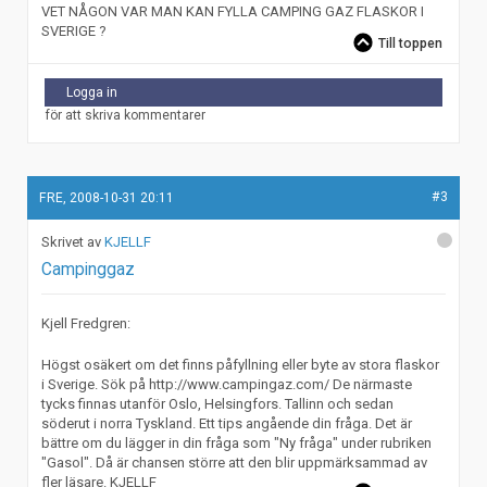
VET NÅGON VAR MAN KAN FYLLA CAMPING GAZ FLASKOR I
SVERIGE ?
Till toppen
Logga in
för att skriva kommentarer
#3
FRE, 2008-10-31 20:11
KJELLF
Campinggaz
Kjell Fredgren:
Högst osäkert om det finns påfyllning eller byte av stora flaskor
i Sverige. Sök på http://www.campingaz.com/ De närmaste
tycks finnas utanför Oslo, Helsingfors. Tallinn och sedan
söderut i norra Tyskland. Ett tips angående din fråga. Det är
bättre om du lägger in din fråga som "Ny fråga" under rubriken
"Gasol". Då är chansen större att den blir uppmärksammad av
fler läsare. KJELLF