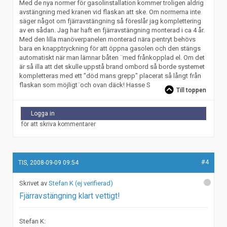
Med de nya normer för gasolinstallation kommer troligen aldrig
avstängning med kranen vid flaskan att ske. Om normerna inte
säger något om fjärravstängning så föreslår jag komplettering
av en sådan. Jag har haft en fjärravstängning monterad i ca 4 år.
Med den lilla manöverpanelen monterad nära pentryt behövs
bara en knapptryckning för att öppna gasolen och den stängs
automatiskt när man lämnar båten ¨med frånkopplad el. Om det
är så illa att det skulle uppstå brand ombord så borde systemet
kompletteras med ett "död mans grepp" placerat så långt från
flaskan som möjligt¨och ovan däck! Hasse S
Till toppen
Logga in
för att skriva kommentarer
#4
TIS, 2008-09-09 09:54
Stefan K (ej verifierad)
Fjärravstängning klart vettigt!
Stefan K: