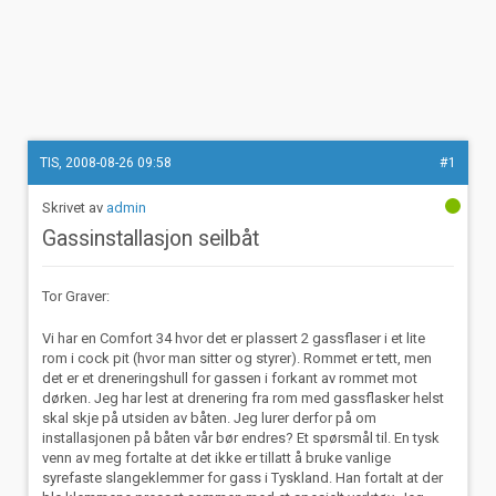
TIS, 2008-08-26 09:58
#1
admin
Gassinstallasjon seilbåt
Tor Graver:
Vi har en Comfort 34 hvor det er plassert 2 gassflaser i et lite
rom i cock pit (hvor man sitter og styrer). Rommet er tett, men
det er et dreneringshull for gassen i forkant av rommet mot
dørken. Jeg har lest at drenering fra rom med gassflasker helst
skal skje på utsiden av båten. Jeg lurer derfor på om
installasjonen på båten vår bør endres? Et spørsmål til. En tysk
venn av meg fortalte at det ikke er tillatt å bruke vanlige
syrefaste slangeklemmer for gass i Tyskland. Han fortalt at der