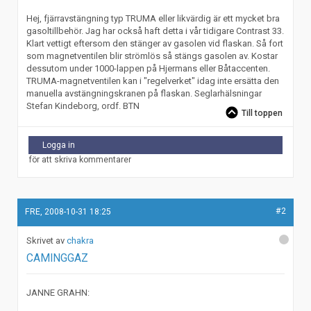
Hej, fjärravstängning typ TRUMA eller likvärdig är ett mycket bra
gasoltillbehör. Jag har också haft detta i vår tidigare Contrast 33.
Klart vettigt eftersom den stänger av gasolen vid flaskan. Så fort
som magnetventilen blir strömlös så stängs gasolen av. Kostar
dessutom under 1000-lappen på Hjermans eller Båtaccenten.
TRUMA-magnetventilen kan i "regelverket" idag inte ersätta den
manuella avstängningskranen på flaskan. Seglarhälsningar
Stefan Kindeborg, ordf. BTN
Till toppen
Logga in
för att skriva kommentarer
#2
FRE, 2008-10-31 18:25
chakra
CAMINGGAZ
JANNE GRAHN: