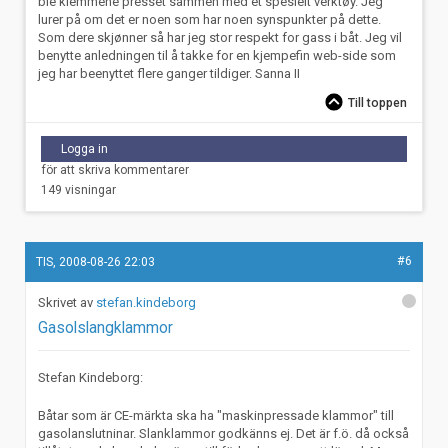
ble klemmene presset sammen med et spesielt verktøy. Jeg
lurer på om det er noen som har noen synspunkter på dette.
Som dere skjønner så har jeg stor respekt for gass i båt. Jeg vil
benytte anledningen til å takke for en kjempefin web-side som
jeg har beenyttet flere ganger tildiger. Sanna II
Till toppen
Logga in
för att skriva kommentarer
149 visningar
#6
TIS, 2008-08-26 22:03
stefan.kindeborg
Gasolslangklammor
Stefan Kindeborg:
Båtar som är CE-märkta ska ha "maskinpressade klammor" till
gasolanslutninar. Slanklammor godkänns ej. Det är f.ö. då också