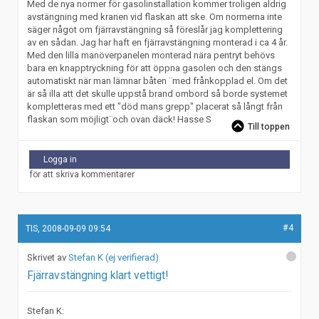
Med de nya normer för gasolinstallation kommer troligen aldrig
avstängning med kranen vid flaskan att ske. Om normerna inte
säger något om fjärravstängning så föreslår jag komplettering
av en sådan. Jag har haft en fjärravstängning monterad i ca 4 år.
Med den lilla manöverpanelen monterad nära pentryt behövs
bara en knapptryckning för att öppna gasolen och den stängs
automatiskt när man lämnar båten ¨med frånkopplad el. Om det
är så illa att det skulle uppstå brand ombord så borde systemet
kompletteras med ett "död mans grepp" placerat så långt från
flaskan som möjligt¨och ovan däck! Hasse S
Till toppen
Logga in
för att skriva kommentarer
#4
TIS, 2008-09-09 09:54
Stefan K (ej verifierad)
Fjärravstängning klart vettigt!
Stefan K: