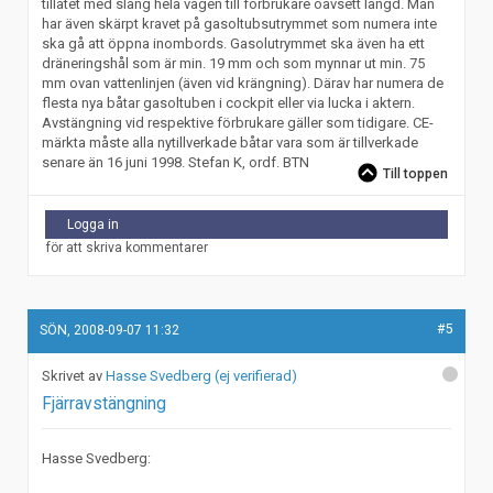
tillåtet med slang hela vägen till förbrukare oavsett längd. Man
har även skärpt kravet på gasoltubsutrymmet som numera inte
ska gå att öppna inombords. Gasolutrymmet ska även ha ett
dräneringshål som är min. 19 mm och som mynnar ut min. 75
mm ovan vattenlinjen (även vid krängning). Därav har numera de
flesta nya båtar gasoltuben i cockpit eller via lucka i aktern.
Avstängning vid respektive förbrukare gäller som tidigare. CE-
märkta måste alla nytillverkade båtar vara som är tillverkade
senare än 16 juni 1998. Stefan K, ordf. BTN
Till toppen
Logga in
för att skriva kommentarer
#5
SÖN, 2008-09-07 11:32
Hasse Svedberg (ej verifierad)
Fjärravstängning
Hasse Svedberg: