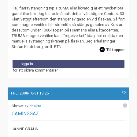
Hej, fjärravstängning typ TRUMA eller likvärdig är ett mycket bra
gasoltillbehör. Jag har också haft detta i vår tidigare Contrast 33.
Klart vettigt eftersom den stänger av gasolen vid flaskan. Så fort
som magnetventilen blir strömlös så stängs gasolen av. Kostar
dessutom under 1000-lappen på Hjermans eller Båtaccenten.
TRUMA-magnetventilen kan i "regelverket" idag inte ersätta den
manuella avstängningskranen på flaskan. Seglarhälsningar
Stefan Kindeborg, ordf. BTN
Till toppen
Logga in
för att skriva kommentarer
#2
FRE, 2008-10-31 18:25
chakra
CAMINGGAZ
JANNE GRAHN: