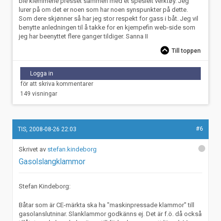
ble klemmene presset sammen med et spesielt verktøy. Jeg
lurer på om det er noen som har noen synspunkter på dette.
Som dere skjønner så har jeg stor respekt for gass i båt. Jeg vil
benytte anledningen til å takke for en kjempefin web-side som
jeg har beenyttet flere ganger tildiger. Sanna II
Till toppen
Logga in
för att skriva kommentarer
149 visningar
#6
TIS, 2008-08-26 22:03
stefan.kindeborg
Gasolslangklammor
Stefan Kindeborg:
Båtar som är CE-märkta ska ha "maskinpressade klammor" till
gasolanslutninar. Slanklammor godkänns ej. Det är f.ö. då också