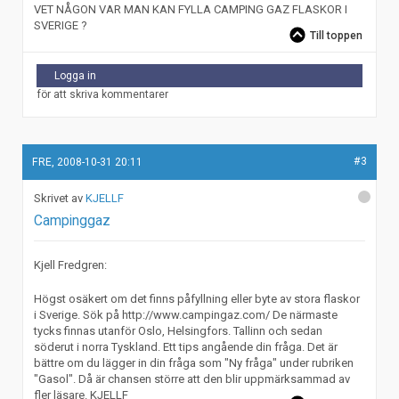
VET NÅGON VAR MAN KAN FYLLA CAMPING GAZ FLASKOR I
SVERIGE ?
Till toppen
Logga in
för att skriva kommentarer
#3
FRE, 2008-10-31 20:11
KJELLF
Campinggaz
Kjell Fredgren:
Högst osäkert om det finns påfyllning eller byte av stora flaskor
i Sverige. Sök på http://www.campingaz.com/ De närmaste
tycks finnas utanför Oslo, Helsingfors. Tallinn och sedan
söderut i norra Tyskland. Ett tips angående din fråga. Det är
bättre om du lägger in din fråga som "Ny fråga" under rubriken
"Gasol". Då är chansen större att den blir uppmärksammad av
fler läsare. KJELLF