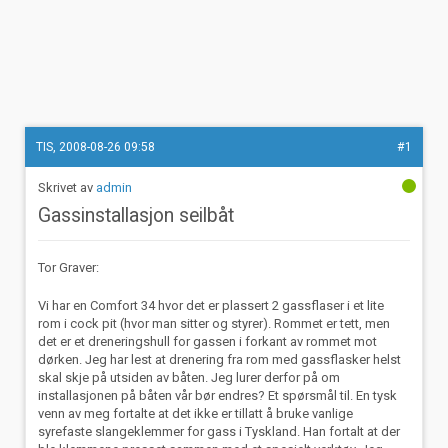
TIS, 2008-08-26 09:58
#1
admin
Gassinstallasjon seilbåt
Tor Graver:
Vi har en Comfort 34 hvor det er plassert 2 gassflaser i et lite
rom i cock pit (hvor man sitter og styrer). Rommet er tett, men
det er et dreneringshull for gassen i forkant av rommet mot
dørken. Jeg har lest at drenering fra rom med gassflasker helst
skal skje på utsiden av båten. Jeg lurer derfor på om
installasjonen på båten vår bør endres? Et spørsmål til. En tysk
venn av meg fortalte at det ikke er tillatt å bruke vanlige
syrefaste slangeklemmer for gass i Tyskland. Han fortalt at der