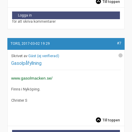
Till toppen
Logga in
för att skriva kommentarer
#7
TORS, 2017-03-02 19:29
Gäst (ej verifierad)
Gasolpåfyllning
www.gasolmacken.se/
Finns i Nyköping.
Christer S
Till toppen