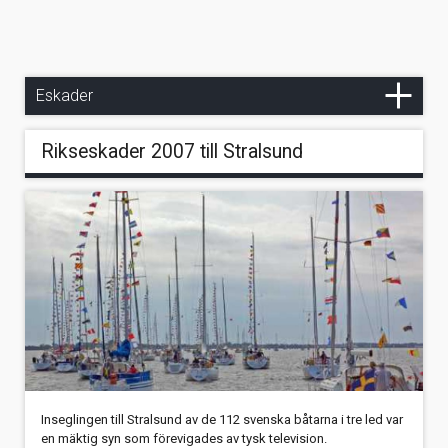
Rikseskader 2007 till Stralsund
Chartereskader - genomförda
Kontakt
Kanalbåtseskader i England - 2024
Eskader
Eskadersegling i Grenadinerna - 2018
Rikseskader 2007 till Stralsund
Eskader i Venedig - 2013
Inseglingen till Stralsund av de 112 svenska båtarna i tre led var
en mäktig syn som förevigades av tysk television.