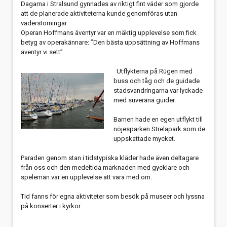
Dagarna i Stralsund gynnades av riktigt fint väder som gjorde
att de planerade aktiviteterna kunde genomföras utan
väderstörningar.
Operan Hoffmans äventyr var en mäktig upplevelse som fick
betyg av operakännare: ”Den bästa uppsättning av Hoffmans
äventyr vi sett”
Utflykterna på Rügen med
buss och tåg och de guidade
stadsvandringarna var lyckade
med suveräna guider.
Barnen hade en egen utflykt till
nöjesparken Strelapark som de
uppskattade mycket.
Paraden genom stan i tidstypiska kläder hade även deltagare
från oss och den medeltida marknaden med gycklare och
spelemän var en upplevelse att vara med om.
Tid fanns för egna aktiviteter som besök på museer och lyssna
på konserter i kyrkor.