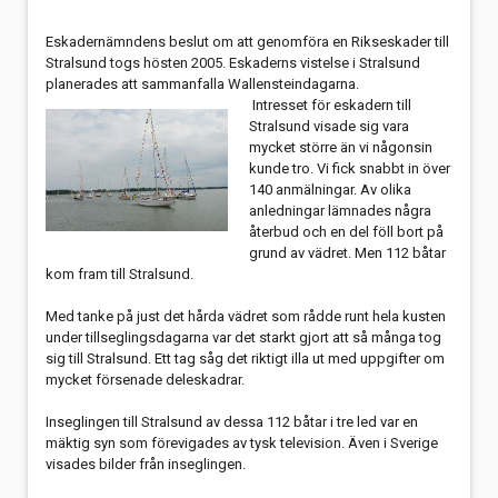
Eskadernämndens beslut om att genomföra en Rikseskader till
Stralsund togs hösten 2005. Eskaderns vistelse i Stralsund
planerades att sammanfalla Wallensteindagarna.
Intresset för eskadern till
Stralsund visade sig vara
mycket större än vi någonsin
kunde tro. Vi fick snabbt in över
140 anmälningar. Av olika
anledningar lämnades några
återbud och en del föll bort på
grund av vädret. Men 112 båtar
kom fram till Stralsund.
Med tanke på just det hårda vädret som rådde runt hela kusten
under tillseglingsdagarna var det starkt gjort att så många tog
sig till Stralsund. Ett tag såg det riktigt illa ut med uppgifter om
mycket försenade deleskadrar.
Inseglingen till Stralsund av dessa 112 båtar i tre led var en
mäktig syn som förevigades av tysk television. Även i Sverige
visades bilder från inseglingen.