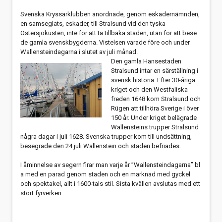
Svenska Kryssarklubben anordnade, genom eskadernämnden,
en samseglats, eskader, till Stralsund vid den tyska
Östersjökusten, inte för att ta tillbaka staden, utan för att bese
de gamla svenskbygderna. Vistelsen varade före och under
Wallensteindagarna i slutet av juli månad.
Den gamla Hansestaden
Stralsund intar en särställning i
svensk historia. Efter 30-åriga
kriget och den Westfaliska
freden 1648 kom Stralsund och
Rügen att tillhöra Sverige i över
150 år. Under kriget belägrade
Wallensteins trupper Stralsund
några dagar i juli 1628. Svenska trupper kom till undsättning,
besegrade den 24 juli Wallenstein och staden befriades.
I åminnelse av segern firar man varje år ”Wallensteindagarna” bl
a med en parad genom staden och en marknad med gyckel
och spektakel, allt i 1600-tals stil. Sista kvällen avslutas med ett
stort fyrverkeri.