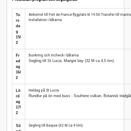
To
Ankomst till Fort de France flygplats kl 19:50.Transfer till marina
Installation i båtarna.
rs
da
g
15/
2
Fr
Bunkring och incheck i båtarna.
Segling till St Lucia, Marigot bay (32 M ca 4,5 tim).
ed
ag
16/
2
Lö
Heldag på St Lucia.
Rundtur på ön med buss - Soufriere vulkan, Botanisk trädg
rd
ag
17/
2
Sö
Segling till Bequie (62 M ca 9 tim).