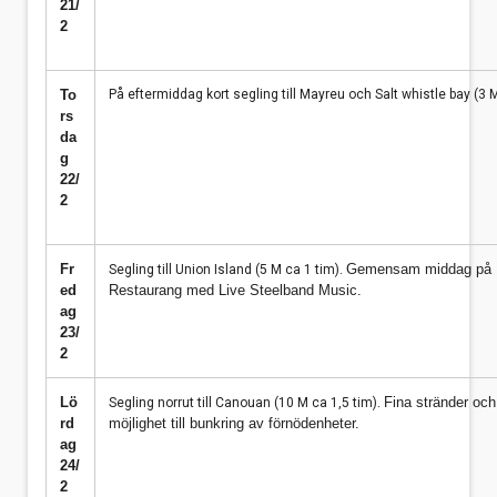
21/
2
To
På eftermiddag kort segling till Mayreu och Salt whistle bay (3 
rs
da
g
22/
2
Fr
Gemensam middag på 
Segling till Union Island (5 M ca 1 tim).
ed
Restaurang med Live Steelband Music.
ag
23/
2
Lö
Fina stränder oc
Segling norrut till Canouan (10 M ca 1,5 tim).
rd
möjlighet till bunkring av förnödenheter.
ag
24/
2