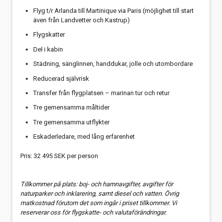
Flyg t/r Arlanda till Martinique via Paris (möjlighet till start
även från Landvetter och Kastrup)
Flygskatter
Del i kabin
Städning, sänglinnen, handdukar, jolle och utombordare
Reducerad självrisk
Transfer från flygplatsen – marinan tur och retur
Tre gemensamma måltider
Tre gemensamma utflykter
Eskaderledare, med lång erfarenhet
Pris: 32 495 SEK per person
Tillkommer på plats: boj- och hamnavgifter, avgifter för
naturparker och
inklarering, samt diesel och vatten. Övrig
matkostnad förutom det som ingår i
priset tillkommer. Vi
reserverar oss för flygskatte- och valutaförändringar.