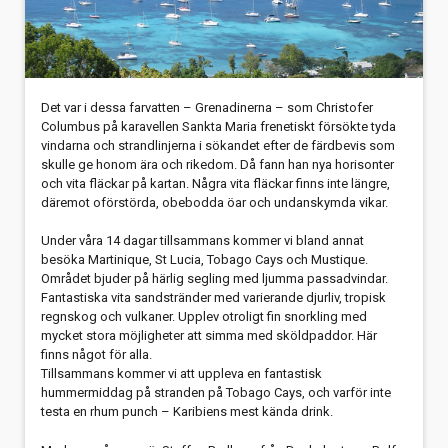
Det var i dessa farvatten – Grenadinerna – som Christofer
Columbus på karavellen Sankta Maria frenetiskt försökte tyda
vindarna och strandlinjerna i sökandet efter de färdbevis som
skulle ge honom ära och rikedom. Då fann han nya horisonter
och vita fläckar på kartan. Några vita fläckar finns inte längre,
däremot oförstörda, obebodda öar och undanskymda vikar.
Under våra 14 dagar tillsammans kommer vi bland annat
besöka Martinique, St Lucia, Tobago Cays och Mustique.
Området bjuder på härlig segling med ljumma passadvindar.
Fantastiska vita sandstränder med varierande djurliv, tropisk
regnskog och vulkaner. Upplev otroligt fin snorkling med
mycket stora möjligheter att simma med sköldpaddor. Här
finns något för alla.
Tillsammans kommer vi att uppleva en fantastisk
hummermiddag på stranden på Tobago Cays, och varför inte
testa en rhum punch – Karibiens mest kända drink.