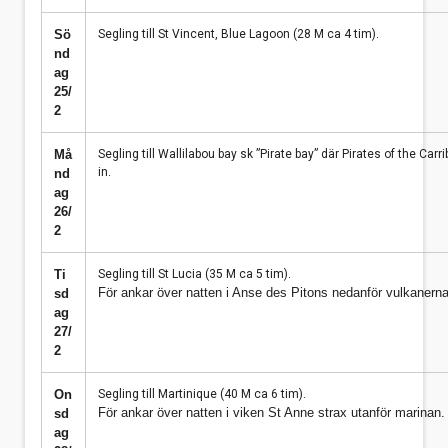
Sö
Segling till St Vincent, Blue Lagoon (28 M ca 4 tim).
nd
ag
25/
2
Må
Segling till Wallilabou bay sk ”Pirate bay” där Pirates of the Car
in.
nd
ag
26/
2
Ti
Segling till St Lucia (35 M ca 5 tim).
För ankar över natten i Anse des Pitons nedanför vulkanerna
sd
ag
27/
2
On
Segling till Martinique (40 M ca 6 tim).
För ankar över natten i viken St Anne strax utanför marinan.
sd
ag