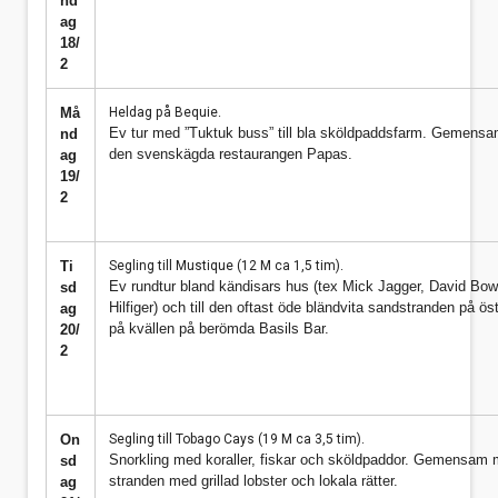
nd
ag
18/
2
Må
Heldag på Bequie.
Ev tur med ”Tuktuk buss” till bla sköldpaddsfarm.
Gemensam
nd
den svenskägda restaurangen Papas.
ag
19/
2
Ti
Segling till Mustique (12 M ca 1,5 tim).
Ev rundtur bland kändisars hus (tex Mick Jagger, David B
sd
Hilfiger)
och till den oftast öde bländvita sandstranden på ös
ag
på kvällen på berömda Basils Bar.
20/
2
On
Segling till Tobago Cays (19 M ca 3,5 tim).
Snorkling med koraller, fiskar och sköldpaddor.
Gemensam m
sd
stranden med grillad lobster och lokala rätter.
ag