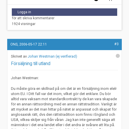
Logga in
för att skriva kommentarer
1924 visningar
#3
ONS, 2006-05-17 22:11
Johan Westman (ej verifierad)
Försäljning till utland
Johan Westman:
Du måste göra en skillnad på om det är en försäljning inom elelr
utom EU. I Ditt fall var det inom, vilket gör det enklare. Du bör
alltid vara vaksam mot standardkontrakt ty de kan vara skapade
för en annan rättsordning med en annan rättstradition. Vanligt är
att mycket av det man hittar på nätet är anpassat och skapat för
anglosaxisk rätt, dvs den rättstradition som finns i England och
USA, vilkea skiljer sig från våran. Jag kan inte generellt säga att
människor i det ena landet eller i det andra är svårare att lita på.