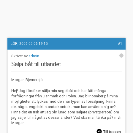
LÖR, 2006-05-06 19:15
#1
admin
Sälja båt till utlandet
Morgan Bjernersjö:
Hej! Jag försöker sälja min segelbåt och har fått många
förfrågningar från Danmark och Polen. Jag blir osäker på mina
möjligheter att lyckas med den här typen av försäljning. Finns
det något engelskt standarkontrakt man kan använda sig av?
Finns det en risk att jag blir lurad som säljare (privatperson) om
jag säljer till något av dessa länder? Vad ska man tänka på? mvh
Morgan
Till toppen