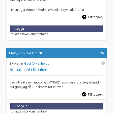
eller e-post: info@sxk.se
Hälsningar Anneli Ekholm, Svenska Kryssarklubben
Till toppen
Logga in
för att skriva kommentarer
#6
MÅN, 2015-05-11 16:28
Gäst (ej verifierad)
Att sälja båt i Kroatien
Jag vill sälja min motorbåt MYRA21 som var aldrig registrerad -
hur göra jag då? Tacksam för et svar!
Till toppen
Logga in
för att skriva kommentarer