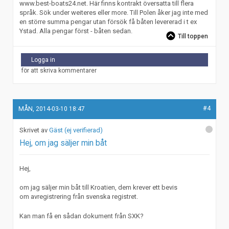
www.best-boats24.net. Här finns kontrakt översatta till flera
språk. Sök under weiteres eller more. Till Polen åker jag inte med
en större summa pengar utan försök få båten levererad i t ex
Ystad. Alla pengar först - båten sedan.
Till toppen
Logga in
för att skriva kommentarer
#4
MÅN, 2014-03-10 18:47
Gäst (ej verifierad)
Hej, om jag säljer min båt
Hej,
om jag säljer min båt till Kroatien, dem krever ett bevis
om avregistrering från svenska registret.
Kan man få en sådan dokument från SXK?