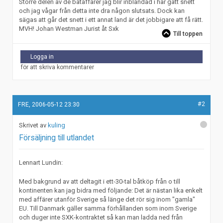
Större delen av de båtaffärer jag blir inblandad i har gått snett
och jag vågar från detta inte dra någon slutsats. Dock kan
sägas att går det snett i ett annat land är det jobbigare att få rätt.
MVH! Johan Westman Jurist åt Sxk
Till toppen
Logga in
för att skriva kommentarer
#2
FRE, 2006-05-12 23:30
kuling
Försäljning till utlandet
Lennart Lundin:
Med bakgrund av att deltagit i ett-30-tal båtköp från o till
kontinenten kan jag bidra med följande: Det är nästan lika enkelt
med affärer utanför Sverige så länge det rör sig inom "gamla"
EU. Till Danmark gäller samma förhållanden som inom Sverige
och duger inte SXK-kontraktet så kan man ladda ned från