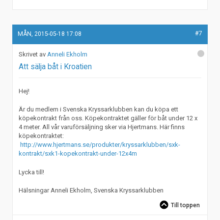
#7
MÅN, 2015-05-18 17:08
Anneli Ekholm
Att sälja båt i Kroatien
Hej!
Är du medlem i Svenska Kryssarklubben kan du köpa ett
köpekontrakt från oss. Köpekontraktet gäller för båt under 12 x
4 meter. All vår varuförsäljning sker via Hjertmans. Här finns
köpekontraktet:
http://www.hjertmans.se/produkter/kryssarklubben/sxk-
kontrakt/sxk1-kopekontrakt-under-12x4m
Lycka till!
Hälsningar Anneli Ekholm, Svenska Kryssarklubben
Till toppen