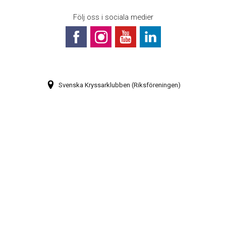
Följ oss i sociala medier
Svenska Kryssarklubben (Riksföreningen)
Box 1189
131 27 Nacka Strand
Bli medlem
Prenumerera på vårt nyhetsbrev
Webbkarta
08-448 28 80
info@sxk.se
© Svenska Kryssarklubben