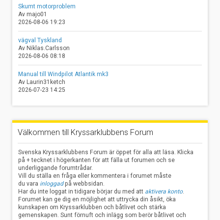
Skumt motorproblem
Av majo01
2026-08-06 19:23
vägval Tyskland
Av Niklas.Carlsson
2026-08-06 08:18
Manual till Windpilot Atlantik mk3
Av Laurin31ketch
2026-07-23 14:25
Välkommen till Kryssarklubbens Forum
Svenska Kryssarklubbens Forum är öppet för alla att läsa. Klicka
på + tecknet i högerkanten för att fälla ut forumen och se
underliggande forumtrådar.
Vill du ställa en fråga eller kommentera i forumet måste
du vara
inloggad
på webbsidan.
Har du inte loggat in tidigare börjar du med att
aktivera konto
.
Forumet kan ge dig en möjlighet att uttrycka din åsikt, öka
kunskapen om Kryssarklubben och båtlivet och stärka
gemenskapen. Sunt förnuft och inlägg som berör båtlivet och