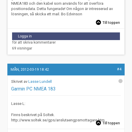
NMEA183 och den kabel som används för att överföra
positionsdata. Detta fungerade! Om någon är intresserad av
lösningen, så skicka ett mail. Bo Edvinson
Till toppen
Logga in
för att skriva kommentarer
69 visningar
#4
MÅN, 2012-03-19 18:42
Lasse Lundell
Garmin PC NMEA 183
Lasse L:
Finns beskrivet på Soltek.
http://www.soltek.se/gps/anslutaengpsmottagare.htm
Till toppen