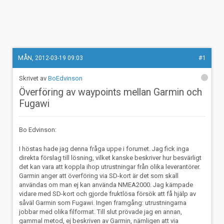
MÅN, 2012-03-19 09:03
#1
BoEdvinson
Överföring av waypoints mellan Garmin och
Fugawi
Bo Edvinson:
I höstas hade jag denna fråga uppe i forumet. Jag fick inga
direkta förslag till lösning, vilket kanske beskriver hur besvärligt
det kan vara att koppla ihop utrustningar från olika leverantörer.
Garmin anger att överföring via SD-kort är det som skall
användas om man ej kan använda NMEA2000. Jag kämpade
vidare med SD-kort och gjorde fruktlösa försök att få hjälp av
såväl Garmin som Fugawi. Ingen framgång: utrustningarna
jobbar med olika filformat. Till slut prövade jag en annan,
gammal metod, ej beskriven av Garmin, nämligen att via