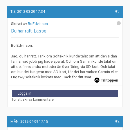
#3
TIS, 2012-03-20 17:34
BoEdvinson
Du har rätt, Lasse
Bo Edvinson:
Jag, du har rätt. Tänk om Solteknik kunde talat om att den sidan
fanns, vad jobb jag hade sparat. Och om Garmin kunde talat om
att det finns andra metoder än överföring via SD-kort. Och talat
om hur det fungerar med SD-kort, för det har varken Garmin eller
Fugawi/Solteknik lyckats med. Tack för ditt svar
Till toppen
Logga in
för att skriva kommentarer
#2
MÅN, 2012-04-09 17:15