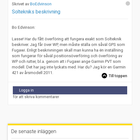
BoEdvinson
Soltekniks beskrivning
Bo Edvinson:
Lasse! Har du fått överföring att fungera exakt som Solteknik
beskriver. Jag får över WP, men måste ställa om såväl GPS som
Fugawi. Enligt beskrivningen skall man kunna ha ën inställning
som fungerar för såväl positionsöverföring och överföring av
WP och rutter, bl.a. genom att i Fugawi ange Garmin PVT som
modell. Det har jag inte lyckats med. Har du? Jag kör en Garmin
421 av årsmodell 2011.
Till toppen
Logga in
för att skriva kommentarer
De senaste inläggen