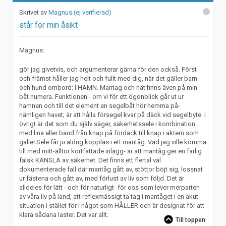
Magnus (ej verifierad)
står för min åsikt
Magnus:
gör jag givetvis, och argumenterar gärna för den också. Först
och främst håller jag helt och fullt med dig, när det gäller barn
och hund ombord; I HAMN. Mantag och nät finns även på min
båt numera. Funktionen - om vi för ett ögonblick går ut ur
hamnen och till det element en segelbåt hör hemma på-
nämligen havet; är att hålla försegel kvar på däck vid segelbyte. I
övrigt är det som du själv säger, säkerhetssele i kombination
med lina eller band från knap på fördäck till knap i aktern som
gäller.Sele får ju aldrig kopplas i ett mantåg. Vad jag ville komma
till med mitt-alltör kortfattade inlägg- är att mantåg ger en farlig
falsk KÄNSLA av säkerhet. Det finns ett flertal väl
dokumenterade fall där mantåg gått av, stöttor böjt sig, lossnat
ur fästena och gått av, med förlust av liv som följd. Det är
alldeles för lätt - och för naturligt- för oss som lever merparten
av våra liv på land, att reflexmässigt ta tag i mantåget i en akut
situatíon i stället för i något som HÅLLER och är designat för att
klara sådana laster. Det var allt.
Till toppen