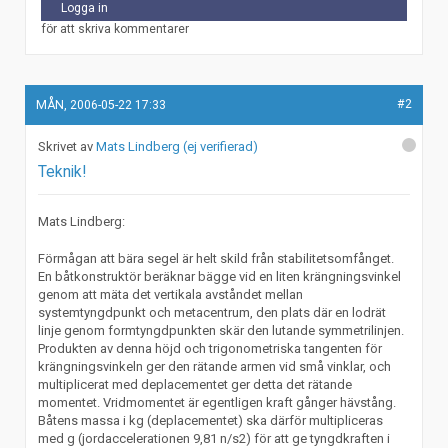
Logga in
för att skriva kommentarer
#2
MÅN, 2006-05-22 17:33
Mats Lindberg (ej verifierad)
Teknik!
Mats Lindberg:
Förmågan att bära segel är helt skild från stabilitetsomfånget.
En båtkonstruktör beräknar bägge vid en liten krängningsvinkel
genom att mäta det vertikala avståndet mellan
systemtyngdpunkt och metacentrum, den plats där en lodrät
linje genom formtyngdpunkten skär den lutande symmetrilinjen.
Produkten av denna höjd och trigonometriska tangenten för
krängningsvinkeln ger den rätande armen vid små vinklar, och
multiplicerat med deplacementet ger detta det rätande
momentet. Vridmomentet är egentligen kraft gånger hävstång.
Båtens massa i kg (deplacementet) ska därför multipliceras
med g (jordaccelerationen 9,81 n/s2) för att ge tyngdkraften i