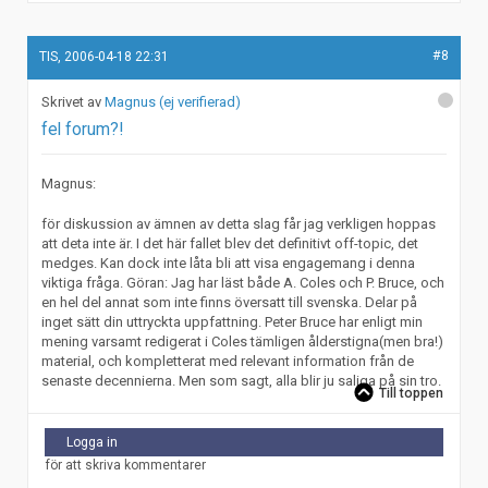
#8
TIS, 2006-04-18 22:31
Magnus (ej verifierad)
fel forum?!
Magnus:
för diskussion av ämnen av detta slag får jag verkligen hoppas
att deta inte är. I det här fallet blev det definitivt off-topic, det
medges. Kan dock inte låta bli att visa engagemang i denna
viktiga fråga. Göran: Jag har läst både A. Coles och P. Bruce, och
en hel del annat som inte finns översatt till svenska. Delar på
inget sätt din uttryckta uppfattning. Peter Bruce har enligt min
mening varsamt redigerat i Coles tämligen ålderstigna(men bra!)
material, och kompletterat med relevant information från de
senaste decennierna. Men som sagt, alla blir ju saliga på sin tro.
Till toppen
Logga in
för att skriva kommentarer