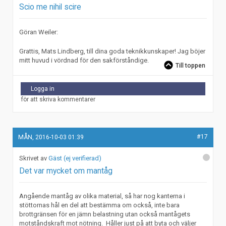
Scio me nihil scire
Göran Weiler:
Grattis, Mats Lindberg, till dina goda teknikkunskaper! Jag böjer
mitt huvud i vördnad för den sakförståndige.
Till toppen
Logga in
för att skriva kommentarer
#17
MÅN, 2016-10-03 01:39
Gäst (ej verifierad)
Det var mycket om mantåg
Angående mantåg av olika material, så har nog kanterna i
stöttornas hål en del att bestämma om också, inte bara
brottgränsen för en jämn belastning utan också mantågets
motståndskraft mot nötning. Håller just på att byta och väljer