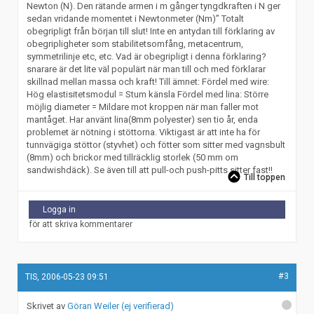
Newton (N). Den rätande armen i m gånger tyngdkraften i N ger
sedan vridande momentet i Newtonmeter (Nm)” Totalt
obegripligt från början till slut! Inte en antydan till förklaring av
obegripligheter som stabilitetsomfång, metacentrum,
symmetrilinje etc, etc. Vad är obegripligt i denna förklaring?
snarare är det lite väl populärt när man till och med förklarar
skillnad mellan massa och kraft! Till ämnet: Fördel med wire:
Hög elastisitetsmodul = Stum känsla Fördel med lina: Större
möjlig diameter = Mildare mot kroppen när man faller mot
mantåget. Har använt lina(8mm polyester) sen tio år, enda
problemet är nötning i stöttorna. Viktigast är att inte ha för
tunnvägiga stöttor (styvhet) och fötter som sitter med vagnsbult
(8mm) och brickor med tillräcklig storlek (50 mm om
sandwishdäck). Se även till att pull-och push-pitts sitter fast!!
Till toppen
Logga in
för att skriva kommentarer
#3
TIS, 2006-05-23 09:51
Göran Weiler (ej verifierad)