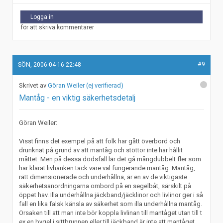
Logga in
för att skriva kommentarer
#9
SÖN, 2006-04-16 22:48
Göran Weiler (ej verifierad)
Mantåg - en viktig säkerhetsdetalj
Göran Weiler:
Visst finns det exempel på att folk har gått överbord och
drunknat på grund av att mantåg och stöttor inte har hållit
måttet. Men på dessa dödsfall lär det gå mångdubbelt fler som
har klarat livhanken tack vare väl fungerande mantåg. Mantåg,
rätt dimensionerade och underhållna, är en av de viktigaste
säkerhetsanordningarna ombord på en segelbåt, särskilt på
öppet hav. Illa underhållna jäckband/jäcklinor och livlinor ger i så
fall en lika falsk känsla av säkerhet som illa underhållna mantåg.
Orsaken till att man inte bör koppla livlinan till mantåget utan till t
ex en bygel i sittbrunnen eller till jäckband är inte att mantåget