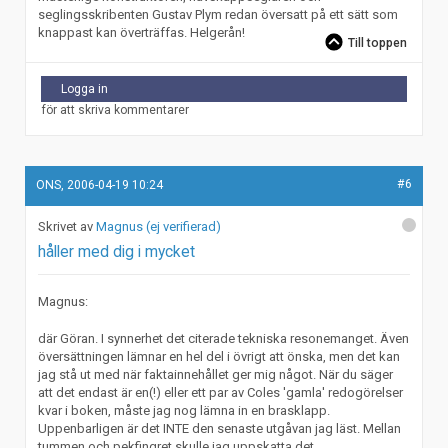
seglingsskribenten Gustav Plym redan översatt på ett sätt som
knappast kan överträffas. Helgerån!
Till toppen
Logga in
för att skriva kommentarer
#6
ONS, 2006-04-19 10:24
Magnus (ej verifierad)
håller med dig i mycket
Magnus:
där Göran. I synnerhet det citerade tekniska resonemanget. Även
översättningen lämnar en hel del i övrigt att önska, men det kan
jag stå ut med när faktainnehållet ger mig något. När du säger
att det endast är en(!) eller ett par av Coles 'gamla' redogörelser
kvar i boken, måste jag nog lämna in en brasklapp.
Uppenbarligen är det INTE den senaste utgåvan jag läst. Mellan
tummen och pekfingret skulle jag uppskatta det