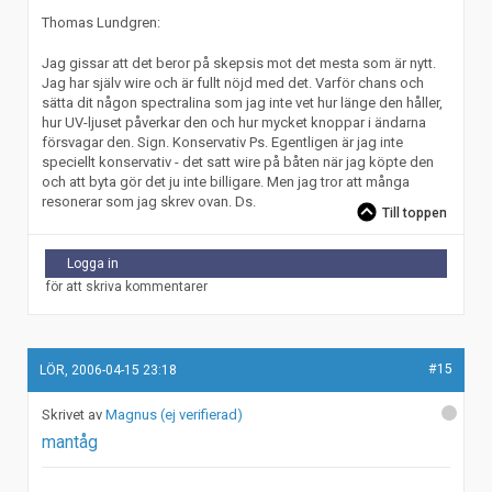
Thomas Lundgren:
Jag gissar att det beror på skepsis mot det mesta som är nytt.
Jag har själv wire och är fullt nöjd med det. Varför chans och
sätta dit någon spectralina som jag inte vet hur länge den håller,
hur UV-ljuset påverkar den och hur mycket knoppar i ändarna
försvagar den. Sign. Konservativ Ps. Egentligen är jag inte
speciellt konservativ - det satt wire på båten när jag köpte den
och att byta gör det ju inte billigare. Men jag tror att många
resonerar som jag skrev ovan. Ds.
Till toppen
Logga in
för att skriva kommentarer
#15
LÖR, 2006-04-15 23:18
Magnus (ej verifierad)
mantåg