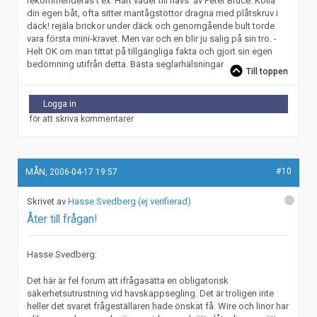
rekommenderas t ex 'Hårt väder till havs' av Peter Bruce. Kolla
din egen båt, ofta sitter mantågstöttor dragna med plåtskruv i
däck! rejäla brickor under däck och genomgående bult torde
vara första mini-kravet. Men var och en blir ju salig på sin tro. -
Helt OK om man tittat på tillgängliga fakta och gjort sin egen
bedömning utifrån detta. Bästa seglarhälsningar
Till toppen
Logga in
för att skriva kommentarer
#10
MÅN, 2006-04-17 19:57
Hasse Svedberg (ej verifierad)
Åter till frågan!
Hasse Svedberg:
Det här är fel forum att ifrågasätta en obligatorisk
säkerhetsutrustning vid havskappsegling. Det är troligen inte
heller det svaret frågeställaren hade önskat få. Wire och linor har