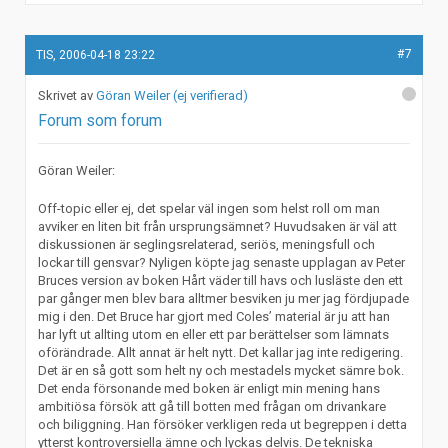
#7
TIS, 2006-04-18 23:22
Göran Weiler (ej verifierad)
Forum som forum
Göran Weiler:
Off-topic eller ej, det spelar väl ingen som helst roll om man
avviker en liten bit från ursprungsämnet? Huvudsaken är väl att
diskussionen är seglingsrelaterad, seriös, meningsfull och
lockar till gensvar? Nyligen köpte jag senaste upplagan av Peter
Bruces version av boken Hårt väder till havs och lusläste den ett
par gånger men blev bara alltmer besviken ju mer jag fördjupade
mig i den. Det Bruce har gjort med Coles’ material är ju att han
har lyft ut allting utom en eller ett par berättelser som lämnats
oförändrade. Allt annat är helt nytt. Det kallar jag inte redigering.
Det är en så gott som helt ny och mestadels mycket sämre bok.
Det enda försonande med boken är enligt min mening hans
ambitiösa försök att gå till botten med frågan om drivankare
och biliggning. Han försöker verkligen reda ut begreppen i detta
ytterst kontroversiella ämne och lyckas delvis. De tekniska