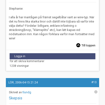
Stephanie:
I alla år har mantågen på främst segelbåtar varit av wire-typ. När
det nu finns lika starka linor och därtill inte töjbara så varför inte
välja detta? Fördelar: billigare, enklare infästning o
sträckning(knop, "klämsplits" etc), kan lätt kapas vid
nödsituation mm. Kan någon förklara varför man fortsätter med
wire!
Till toppen
Logga in
för att skriva kommentarer
1238 visningar
#13
LÖR, 2006-04-15 21:24
tlundg
Skepsis