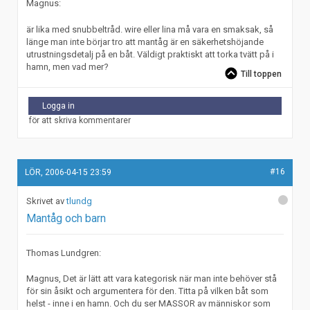
Magnus:
är lika med snubbeltråd. wire eller lina må vara en smaksak, så
länge man inte börjar tro att mantåg är en säkerhetshöjande
utrustningsdetalj på en båt. Väldigt praktiskt att torka tvätt på i
hamn, men vad mer?
Till toppen
Logga in
för att skriva kommentarer
#16
LÖR, 2006-04-15 23:59
tlundg
Mantåg och barn
Thomas Lundgren:
Magnus, Det är lätt att vara kategorisk när man inte behöver stå
för sin åsikt och argumentera för den. Titta på vilken båt som
helst - inne i en hamn. Och du ser MASSOR av människor som