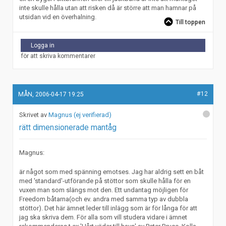
inte skulle hålla utan att risken då är större att man hamnar på
utsidan vid en överhalning.
Till toppen
Logga in
för att skriva kommentarer
#12
MÅN, 2006-04-17 19:25
Magnus (ej verifierad)
rätt dimensionerade mantåg
Magnus:
är något som med spänning emotses. Jag har aldrig sett en båt
med 'standard'-utförande på stöttor som skulle hålla för en
vuxen man som slängs mot den. Ett undantag möjligen för
Freedom båtarna(och ev. andra med samma typ av dubbla
stöttor). Det här ämnet leder till inlägg som är för långa för att
jag ska skriva dem. För alla som vill studera vidare i ämnet