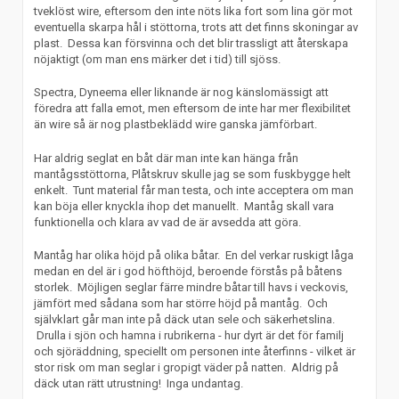
tveklöst wire, eftersom den inte nöts lika fort som lina gör mot
eventuella skarpa hål i stöttorna, trots att det finns skoningar av
plast. Dessa kan försvinna och det blir trassligt att återskapa
nöjaktigt (om man ens märker det i tid) till sjöss.
Spectra, Dyneema eller liknande är nog känslomässigt att
föredra att falla emot, men eftersom de inte har mer flexibilitet
än wire så är nog plastbeklädd wire ganska jämförbart.
Har aldrig seglat en båt där man inte kan hänga från
mantågsstöttorna, Plåtskruv skulle jag se som fuskbygge helt
enkelt. Tunt material får man testa, och inte acceptera om man
kan böja eller knyckla ihop det manuellt. Mantåg skall vara
funktionella och klara av vad de är avsedda att göra.
Mantåg har olika höjd på olika båtar. En del verkar ruskigt låga
medan en del är i god höfthöjd, beroende förstås på båtens
storlek. Möjligen seglar färre mindre båtar till havs i veckovis,
jämfört med sådana som har större höjd på mantåg. Och
självklart går man inte på däck utan sele och säkerhetslina.
Drulla i sjön och hamna i rubrikerna - hur dyrt är det för familj
och sjöräddning, speciellt om personen inte återfinns - vilket är
stor risk om man seglar i gropigt väder på natten. Aldrig på
däck utan rätt utrustning! Inga undantag.