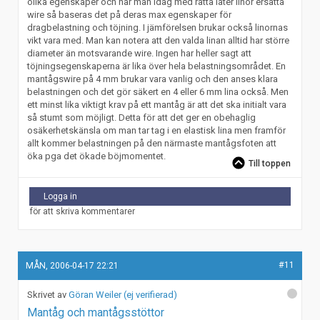
olika egenskaper och när man idag med rätta låter linor ersätta
wire så baseras det på deras max egenskaper för
dragbelastning och töjning. I jämförelsen brukar också linornas
vikt vara med. Man kan notera att den valda linan alltid har större
diameter än motsvarande wire. Ingen har heller sagt att
töjningsegenskaperna är lika över hela belastningsområdet. En
mantågswire på 4 mm brukar vara vanlig och den anses klara
belastningen och det gör säkert en 4 eller 6 mm lina också. Men
ett minst lika viktigt krav på ett mantåg är att det ska initialt vara
så stumt som möjligt. Detta för att det ger en obehaglig
osäkerhetskänsla om man tar tag i en elastisk lina men framför
allt kommer belastningen på den närmaste mantågsfoten att
öka pga det ökade böjmomentet.
Till toppen
Logga in
för att skriva kommentarer
#11
MÅN, 2006-04-17 22:21
Göran Weiler (ej verifierad)
Mantåg och mantågsstöttor