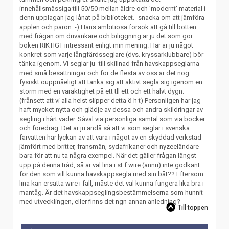
innehållsmässiga till 50/50 mellan äldre och 'modernt' material i
denn upplagan jag lånat på biblioteket. -snacka om att jämföra
äpplen och päron :-) Hans ambitiösa försök att gå till botten
med frågan om drivankare och biliggning är ju det som gör
boken RIKTIGT intressant enligt min mening. Här är ju något
konkret som varje långfärdsseglare (dvs. kryssarklubbare) bör
tänka igenom. Vi seglar ju -till skillnad från havskappseglarna-
med små besättningar och för de flesta av oss är det nog
fysiskt ouppnåeligt att tänka sig att aktivt segla sig igenom en
storm med en varaktighet på ett tll ett och ett halvt dygn.
(frånsett att vi alla helst slipper detta ö h t) Personligen har jag
haft mycket nytta och glädje av dessa och andra skildringar av
segling i hårt väder. Såväl via personliga samtal som via böcker
och föredrag. Det är ju ändå så att vi som seglar i svenska
farvatten har lyckan av att vara i något av en skyddad verkstad
jämfört med britter, fransmän, sydafrikaner och nyzeeländare
bara för att nu ta några exempel. När det gäller frågan längst
upp på denna tråd, så är väl lina i st f wire (ännu) inte godkänt
för den som vill kunna havskappsegla med sin båt?? Eftersom
lina kan ersätta wire i fall, måste det väl kunna fungera lika bra i
mantåg. Är det havskappseglingsbestämmelserna som hunnit
med utvecklingen, eller finns det ngn annan anledning?
Till toppen