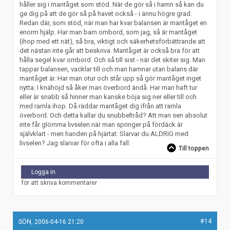
håller sig i mantåget som stöd. När de gör så i hamn så kan du
ge dig på att de gör så på havet också - i ännu högre grad.
Redan där, som stöd, när man har kvar balansen är mantåget en
enorm hjälp. Har man barn ombord, som jag, så är mantåget
(ihop med ett nät), så bra, viktigt och säkerhetsförbättrande att
det nästan inte går att beskriva. Mantåget är också bra för att
hålla segel kvar ombord. Och så till sist - när det skiter sig. Man
tappar balansen, vacklar till och man hamnar utan balans där
mantåget är. Har man otur och står upp så gör mantåget inget
nytta. I knähöjd så åker man överbord ändå. Har man haft tur
eller är snabb så hinner man kanske böja sig ner eller till och
med ramla ihop. Då räddar mantåget dig ifrån att ramla
överbord. Och detta kallar du snubbeltråd? Att man sen absolut
inte får glömma livselen när man springer på fördäck är
självklart - men handen på hjärtat: Slarvar du ALDRIG med
livselen? Jag slarvar för ofta i alla fall.
Till toppen
Logga in
för att skriva kommentarer
#14
SÖN, 2006-04-16 21:20