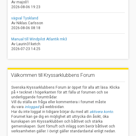
Av majo01
2026-08-06 19:23
vägval Tyskland
Av Niklas.Carlsson
2026-08-06 08:18
Manual till Windpilot Atlantik mk3
Av Laurin31ketch
2026-07-23 14:25
Välkommen till Kryssarklubbens Forum
Svenska Kryssarklubbens Forum är öppet för alla att läsa. Klicka
på + tecknet i högerkanten för att fälla ut forumen och se
underliggande forumtrådar.
Vill du ställa en fråga eller kommentera i forumet måste
du vara
inloggad
på webbsidan.
Har du inte loggat in tidigare börjar du med att
aktivera konto
.
Forumet kan ge dig en möjlighet att uttrycka din åsikt, öka
kunskapen om Kryssarklubben och båtlivet och stärka
gemenskapen. Sunt förnuft och inlägg som berör båtlivet och
verksamheten gäller. I övrigt gäller standardavtal enligt nedan.