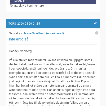
Logga in
för att skriva kommentarer
#5
TORS, 2006-04-20 01:35
Hasse Svedberg (ej verifierad)
Inte alltid så
Hasse Svedberg:
På alla ställen man studerar i avsikt att klara en uppgift, som i
det här fallet med lina av fiber eller stål, så är förhållandet/kraven
i den speciella användningen det avgörande. Om man tar
exemplet att en lina kan ersätta ett wirefall så är det inte i det till
synes enkla fallet att bara dra i en lina. En medlem i klubben har
just tagit ut masten ur mastskjulet för att byta till lina. Pga att
linan har betydligt större diameter passar den inte i de smala
wiretrissorna i masttoppen. Han är nu tvungen att byta inte bara
trissorna utan aven boxen de sitter monterade i. På samma sätt
så fungerar det kanske inte heller lika bra med lina som mantåg.
Hänsyn måste tas till de aktuella belastningsfallen, om vald