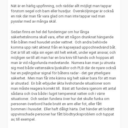
Nät är en härlig uppfinning, och räddar allt möjligt man tappar
förutom segel och barn eller husdjur. Översköljningar är också
en risk där man får vara glad om man inte tappar vad man
pysslar med av många skäl.
Sedan finns en hel del funderingar om hur långa
säkerhetslinorna skall vara, efter att någon drunknat hängande
från båten med huvudet under vattnet. Och andra behövde
komma upp rakt akterut från en kapsejsad uppochnedvänd båt.
Det är till att välja sin egen stil helt enkelt, under eget ansvar, och
möjligen se till att man har en bra kniv till hands och hoppas att
man är vid någorlunda medvetande. Numera kan man ju utrusta
sig med både vattensäkra ljuskällor och PLB där de nyare också
har en pejlingsbar signal för båtens radar - det ger ytterligare
säkerhet. Men man får inte känna sig helt säker bara för att man
är utrustad. En båt erbjuder äkta livshotande situationer som
man måste reagera korrekt till. Bäst att fundera igenom ett antal
sådana och öva både i lugnt tempererat vatten och i värre
situationer. Och sedan fundera över hur det skulle funka om
personen överbord hade brutit en arm eller fot, eller fått
bommen i huvudet. Eller haft dåligt härta. Det händer att lodrätt
uppvinschade personer har fått blodtrycksproblem och tuppat
av, till exempel.