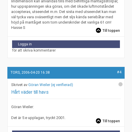
lindimension kan användas tills med befintliga mantågsstolpar,
hur uppspänningen ska göras, om det ökade luftmotståndet
accepteras, utseendet m.m. Det sista med utseendet kan man
väl tycka vara oväsentligt men det sljs kända seriebåtar med
höjd på mantåget som tom underskrider det vanliga 61 cm!
Hasse S
Till toppen
Logga in
för att skriva kommentarer
#4
TORS, 2006-04-20 16:38
Göran Weiler (ej verifierad)
Hårt väder till havs
Göran Weiler:
Det är 5:e upplagan, tryckt 2001.
Till toppen