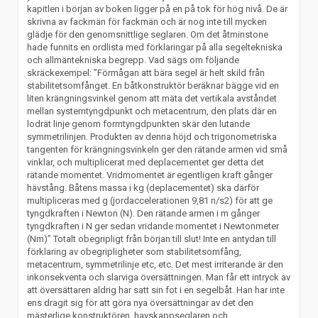
kapitlen i början av boken ligger på en på tok för hög nivå. De är
skrivna av fackmän för fackmän och är nog inte till mycken
glädje för den genomsnittlige seglaren. Om det åtminstone
hade funnits en ordlista med förklaringar på alla segeltekniska
och allmäntekniska begrepp. Vad sägs om följande
skräckexempel: ”Förmågan att bära segel är helt skild från
stabilitetsomfånget. En båtkonstruktör beräknar bägge vid en
liten krängningsvinkel genom att mäta det vertikala avståndet
mellan systemtyngdpunkt och metacentrum, den plats där en
lodrät linje genom formtyngdpunkten skär den lutande
symmetrilinjen. Produkten av denna höjd och trigonometriska
tangenten för krängningsvinkeln ger den rätande armen vid små
vinklar, och multiplicerat med deplacementet ger detta det
rätande momentet. Vridmomentet är egentligen kraft gånger
hävstång. Båtens massa i kg (deplacementet) ska därför
multipliceras med g (jordaccelerationen 9,81 n/s2) för att ge
tyngdkraften i Newton (N). Den rätande armen i m gånger
tyngdkraften i N ger sedan vridande momentet i Newtonmeter
(Nm)” Totalt obegripligt från början till slut! Inte en antydan till
förklaring av obegripligheter som stabilitetsomfång,
metacentrum, symmetrilinje etc, etc. Det mest irriterande är den
inkonsekventa och slarviga översättningen. Man får ett intryck av
att översättaren aldrig har satt sin fot i en segelbåt. Han har inte
ens dragit sig för att göra nya översättningar av det den
mästerlige konstruktören, havskappseglaren och