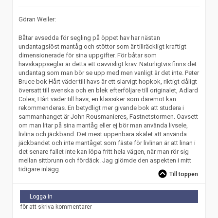
Göran Weiler:
Båtar avsedda för segling på öppet hav har nästan
undantagslöst mantåg och stöttor som är tillräckligt kraftigt
dimensionerade för sina uppgifter. För båtar som
havskappseglar är detta ett oavvisligt krav. Naturligtvis finns det
undantag som man bör se upp med men vanligt är det inte. Peter
Bruce bok Hårt väder till havs är ett slarvigt hopkok, riktigt dåligt
översatt till svenska och en blek efterföljare till originalet, Adlard
Coles, Hårt väder till havs, en klassiker som däremot kan
rekommenderas. En betydligt mer givande bok att studera i
sammanhanget är John Rousmanieres, Fastnetstormen. Oavsett
om man litar på sina mantåg eller ej bör man använda livsele,
livlina och jäckband. Det mest uppenbara skälet att använda
jäckbandet och inte mantåget som fäste för livlinan är att linan i
det senare fallet inte kan löpa fritt hela vägen, när man rör sig
mellan sittbrunn och fördäck. Jag glömde den aspekten i mitt
tidigare inlägg.
Till toppen
Logga in
för att skriva kommentarer