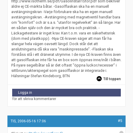
http://www.isotherm.se/pdf/Gasolinstall1Stor.pdf som bekriver
äldre ej CE-märkta båtar. -Gasolflaskan ska ha en manuell
avstängningskran -Varje förbrukare ska ha en egen manuell
avstängningskran. -Avstängning med magnetventil handlar bara
om "komfort" och är s.a.s. "utanför regelverket" än så länge. Har
en sådan själv och den är mycket bra och praktisk. -
Läckagetestare är inget krav. Kan t.o.m. vara en säkerhetsrisk
(dom med plastkopp). -Nya CE-kraven säger att man får ha
slangar hela vägen oavsett längd. Dock står det att
anslutningarna då ska vara "maskinpressade". -Flaskan ska
förståss stå i ett dränerat utrymme. I de nya CE-kraven finns även
att gasolflaskan inte får ha en box som öppnas inne/inåt i båten.
På nyare segelbåtar så är det oftast "öppna luckor/recesser" i
sittbrunn/akterspegel som gasolflaskor är integrerade i.
Hälsningar Stefan Kindeborg, BTN
Till toppen
Logga in
för att skriva kommentarer
#5
TIS, 2006-05-16 17:06