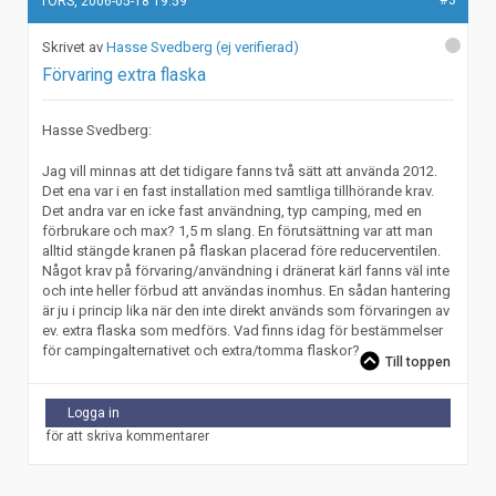
#3
TORS, 2006-05-18 19:59
Hasse Svedberg (ej verifierad)
Förvaring extra flaska
Hasse Svedberg:
Jag vill minnas att det tidigare fanns två sätt att använda 2012.
Det ena var i en fast installation med samtliga tillhörande krav.
Det andra var en icke fast användning, typ camping, med en
förbrukare och max? 1,5 m slang. En förutsättning var att man
alltid stängde kranen på flaskan placerad före reducerventilen.
Något krav på förvaring/användning i dränerat kärl fanns väl inte
och inte heller förbud att användas inomhus. En sådan hantering
är ju i princip lika när den inte direkt används som förvaringen av
ev. extra flaska som medförs. Vad finns idag för bestämmelser
för campingalternativet och extra/tomma flaskor?
Till toppen
Logga in
för att skriva kommentarer