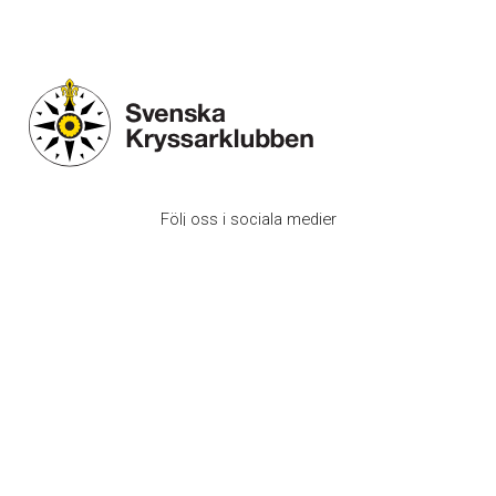
Följ oss i sociala medier
Svenska Kryssarklubben (Riksföreningen)
Box 1189
131 27 Nacka Strand
Bli medlem
Prenumerera på vårt nyhetsbrev