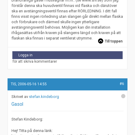
brandfarliga gaser i husvagnar m.m.. (se www.srv.se) Som jag
förstår denna ska huvudventil finnas vid flaska och därutöver
ska en avstängningsventil finnas efter RÖRLEDNING. I ditt fall
finns visst ingen rörledning utan slangen går direkt mellan flaska
och förbrukare och därmed skulle ingen ytterligare
avstängningsventil behövas. Möjligen kan din installation
ifrågasättas utifrån kraven på slangens längd och kraven på att
flaskan ska finnas i separat ventilerat utrymme.
Till toppen
Logga in
för att skriva kommentarer
#6
TIS, 2006-05-16 14:55
stefan.kindeborg
Gasol
Stefan Kindeborg:
Hej! Titta på denna länk: