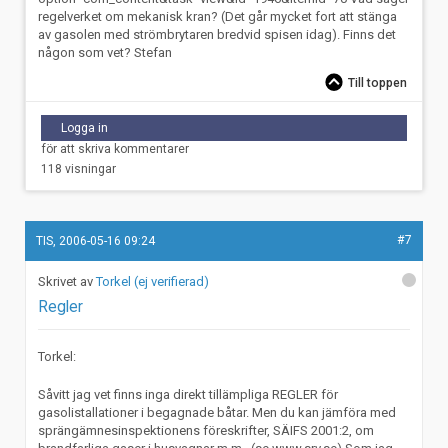
regelverket om mekanisk kran? (Det går mycket fort att stänga
av gasolen med strömbrytaren bredvid spisen idag). Finns det
någon som vet? Stefan
Till toppen
Logga in
för att skriva kommentarer
118 visningar
#7
TIS, 2006-05-16 09:24
Torkel (ej verifierad)
Regler
Torkel:
Såvitt jag vet finns inga direkt tillämpliga REGLER för
gasolistallationer i begagnade båtar. Men du kan jämföra med
sprängämnesinspektionens föreskrifter, SÄIFS 2001:2, om