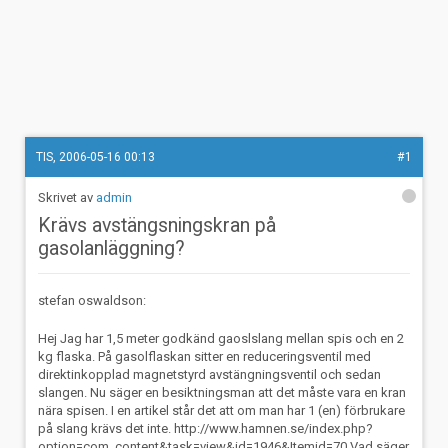
TIS, 2006-05-16 00:13
#1
admin
Krävs avstängsningskran på
gasolanläggning?
stefan oswaldson:
Hej Jag har 1,5 meter godkänd gaoslslang mellan spis och en 2
kg flaska. På gasolflaskan sitter en reduceringsventil med
direktinkopplad magnetstyrd avstängningsventil och sedan
slangen. Nu säger en besiktningsman att det måste vara en kran
nära spisen. I en artikel står det att om man har 1 (en) förbrukare
på slang krävs det inte. http://www.hamnen.se/index.php?
option=com_content&task=view&id=1946&Itemid=70 Vad säger