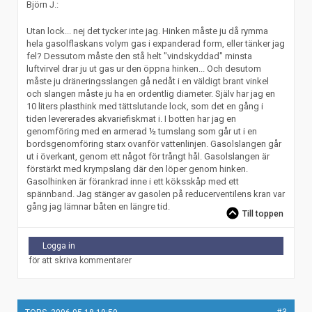
Björn J.:
Utan lock... nej det tycker inte jag. Hinken måste ju då rymma
hela gasolflaskans volym gas i expanderad form, eller tänker jag
fel? Dessutom måste den stå helt "vindskyddad" minsta
luftvirvel drar ju ut gas ur den öppna hinken... Och desutom
måste ju dräneringsslangen gå nedåt i en väldigt brant vinkel
och slangen måste ju ha en ordentlig diameter. Själv har jag en
10 liters plasthink med tättslutande lock, som det en gång i
tiden levererades akvariefiskmat i. I botten har jag en
genomföring med en armerad ½ tumslang som går ut i en
bordsgenomföring starx ovanför vattenlinjen. Gasolslangen går
ut i överkant, genom ett något för trångt hål. Gasolslangen är
förstärkt med krympslang där den löper genom hinken.
Gasolhinken är förankrad inne i ett köksskåp med ett
spännband. Jag stänger av gasolen på reducerventilens kran var
gång jag lämnar båten en längre tid.
Till toppen
Logga in
för att skriva kommentarer