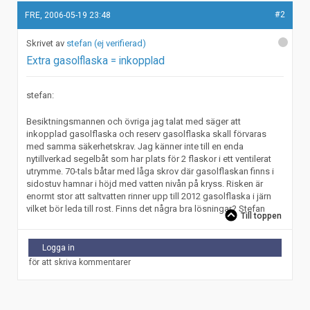
#2
FRE, 2006-05-19 23:48
stefan (ej verifierad)
Extra gasolflaska = inkopplad
stefan:
Besiktningsmannen och övriga jag talat med säger att
inkopplad gasolflaska och reserv gasolflaska skall förvaras
med samma säkerhetskrav. Jag känner inte till en enda
nytillverkad segelbåt som har plats för 2 flaskor i ett ventilerat
utrymme. 70-tals båtar med låga skrov där gasolflaskan finns i
sidostuv hamnar i höjd med vatten nivån på kryss. Risken är
enormt stor att saltvatten rinner upp till 2012 gasolflaska i järn
vilket bör leda till rost. Finns det några bra lösningar? Stefan
Till toppen
Logga in
för att skriva kommentarer