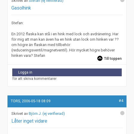
Stefan (ej verifierad)
Gasolhink
Stefan:
En 2012 flaska kan stå i en hink med lock och avdränering. Har
för mig att man kan även ha en hink utan lock om hinken var ??
cm högre än flaskan med tillbehör
(reduceringsventil/magnetventil). Hör mycket högre behöver
hinken vara? Stefan
Till toppen
Logga in
för att skriva kommentarer
#4
TORS, 2006-05-18 08:09
Björn J. (ej verifierad)
Låter inget vidare