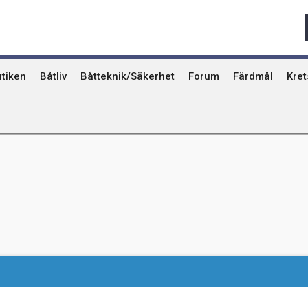
Qvinna Ombord
Ostkust
Ri
Seglarskolor och seglarläger
Gotland
Ut
Toalettavfall och sjömackar
Stockholms skä
År
tiken
Båtliv
Båtteknik/Säkerhet
Forum
Färdmål
Kre