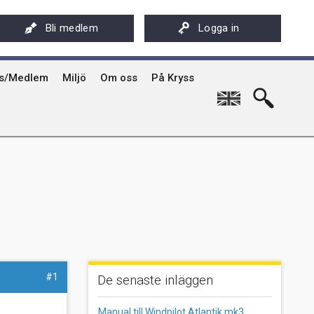
ksföreningens app - Kryssarklubben
Stöd oss
På Kryss artikelarkiv på sxk.se
Bli medlem
Logga in
hyrning av Kryssarklubbens IF-båtar och kajaker
Svenska Kryssarklubben 100 år
På Kryss historia
rgård
sböcker
Verksamhet
Kryssarklubbens nyhetsbrev
ts/Medlem
Miljö
Om oss
På Kryss
English
#1
De senaste inläggen
Manual till Windpilot Atlantik mk3