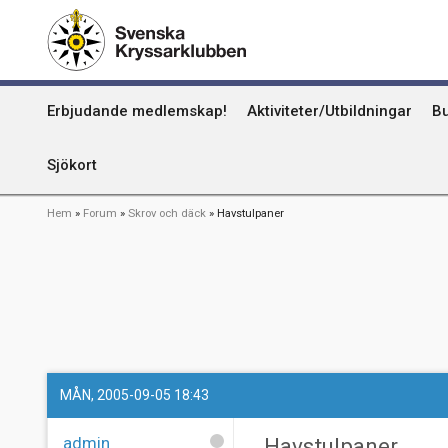
Hoppa
Kummel
till
huvudinnehåll
Uthamn
Huvudmeny
Erbjudande medlemskap!
Aktiviteter/Utbildningar
Bu
Naturhamn
Info om att publicera på sjökortet
Sjökort
Länkstig
Hem
Forum
Skrov och däck
Havstulpaner
MÅN, 2005-09-05 18:43
admin
Havstulpaner