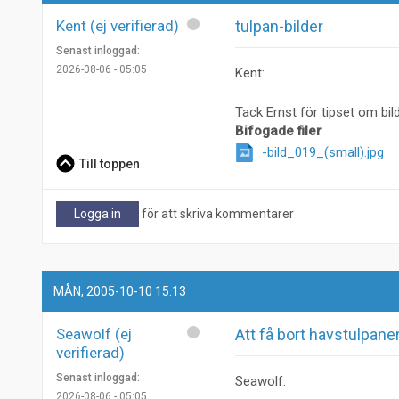
Kent (ej verifierad)
tulpan-bilder
Senast inloggad:
2026-08-06 - 05:05
Kent:
Tack Ernst för tipset om bil
Bifogade filer
-bild_019_(small).jpg
Till toppen
Logga in
för att skriva kommentarer
MÅN, 2005-10-10 15:13
Seawolf (ej
Att få bort havstulpan
verifierad)
Senast inloggad:
Seawolf:
2026-08-06 - 05:05