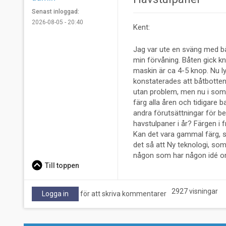
Senast inloggad:
2026-08-05 - 20:40
Kent:
Jag var ute en sväng med bå
min förvåning. Båten gick k
maskin är ca 4-5 knop. Nu ly
konstaterades att båtbotten ä
utan problem, men nu i som
färg alla åren och tidigare b
andra förutsättningar för be
havstulpaner i år? Färgen i 
Kan det vara gammal färg, så
det så att Ny teknologi, so
någon som har någon idé o
Till toppen
2927 visningar
Logga in
för att skriva kommentarer