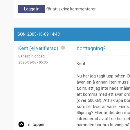
Logga in
för att skriva kommentarer
SÖN, 2005-10-09 14:43
Kent (ej verifierad)
borttagning?
Senast inloggad:
2026-08-06 - 05:05
Kent:
Nu har jag tagit upp båten.
även en å annan liten mussla
t.o.m. att jag inte hade mål
att komma med ett svar om va
(över 500KB). Att skrapa bor
som blir kvar är värre. Fin
Slipning? Eller är det den
intresserad av att se hur de
Till toppen
nämnden har bra lösning på 