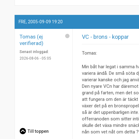
FRE, 2005-09-09 19:20
Tomas (ej
VC - brons - koppar
verifierad)
Senast inloggad:
Tomas:
2026-08-06 - 05:05
Min båt har legat i samma 
variera ändå. De små söta dj
varierar kanske och jag anv
Den nyare VCn har däremot in
grand på farten, men det som 
att fungera om den är täckt 
växer det på en bronspropel
så är det uppenbarligen inte
offerranoden som sitter inti
skulle det växa mindre snäck
Till toppen
nån som vet nåt om detta ?