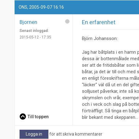
ONS, 2005-09-07 16:16
Bjornen
En erfarenhet
Senast inloggad:
2015-05-12 - 17:35
Björn Johansson:
Jag har båtplats i en hamn p
dessa är bottenmålade med en
ser att de fritidsbåtar som l
båtar, ja det är till och me
en enligt föreskrifterna måla
"läcker" väl då ut en del gif
solljuset påverkar, inte så 
skrymslen och vrår, exempel
och i veck och slag på botten
förträffligt. Så tinga en båt
Till toppen
blir bekant med skepparen... 
Logga in
för att skriva kommentarer