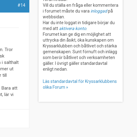
#14
Vill du ställa en fråga eller kommentera
i forumet måste du vara
inloggad
på
webbsidan.
Har du inte loggat in tidigare börjar du
med att
aktivera konto
.
Forumet kan ge dig en möjlighet att
uttrycka din åsikt, öka kunskapen om
Kryssarklubben och båtlivet och stärka
n. Tror
gemenskapen. Sunt förnuft och inlägg
isk
som berör båtlivet och verksamheten
i salthalt
gäller. I övrigt gäller standardavtal
mmer ut
enligt nedan.
till
Läs standardavtal för Kryssarklubbens
olika Forum »
 Bara att
, lär vi