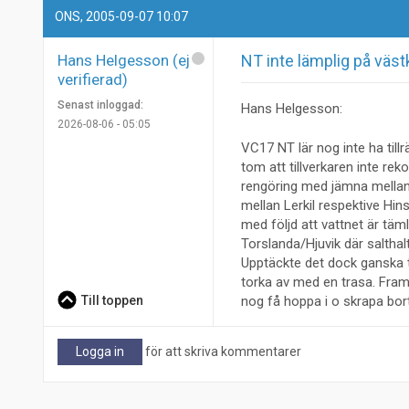
ONS, 2005-09-07 10:07
Hans Helgesson (ej
NT inte lämplig på väst
verifierad)
Senast inloggad:
Hans Helgesson:
2026-08-06 - 05:05
VC17 NT lär nog inte ha tillr
tom att tillverkaren inte r
rengöring med jämna mellanrum
mellan Lerkil respektive Hin
med följd att vattnet är täml
Torslanda/Hjuvik där salthal
Upptäckte det dock ganska ti
torka av med en trasa. Fram t
Till toppen
nog få hoppa i o skrapa bort
Logga in
för att skriva kommentarer