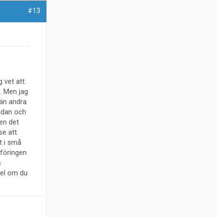
#13
 vet att
". Men jag
 än andra
sidan och
men det
se att
t i små
mföringen
s
rdel om du