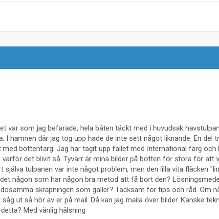
 Det var som jag befarade, hela båten täckt med i huvudsak havstulp
. I hamnen där jag tog upp hade de inte sett något liknande. En del 
at med bottenfärg. Jag har tagit upp fallet med International färg och
rför det blivit så. Tyvärr är mina bilder på botten för stora för att v
t själva tulpanen var inte något problem, men den lilla vita fläcken "l
ns det någon som har någon bra metod att få bort den? Lösningsmede
 mödosamma skrapningen som gäller? Tacksam för tips och råd. Om n
t såg ut så hör av er på mail. Då kan jag maila över bilder. Kanske tek
detta? Med vänlig hälsning