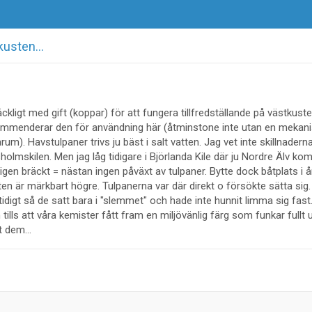
kusten...
äckligt med gift (koppar) för att fungera tillfredställande på västkuste
ekommenderar den för användning här (åtminstone inte utan en mekan
). Havstulpaner trivs ju bäst i salt vatten. Jag vet inte skillnaderna 
sholmskilen. Men jag låg tidigare i Björlanda Kile där ju Nordre Älv ko
igen bräckt = nästan ingen påväxt av tulpaner. Bytte dock båtplats i år 
ten är märkbart högre. Tulpanerna var där direkt o försökte sätta sig.
digt så de satt bara i "slemmet" och hade inte hunnit limma sig fast.
ills att våra kemister fått fram en miljövänlig färg som funkar fullt ut
 dem...