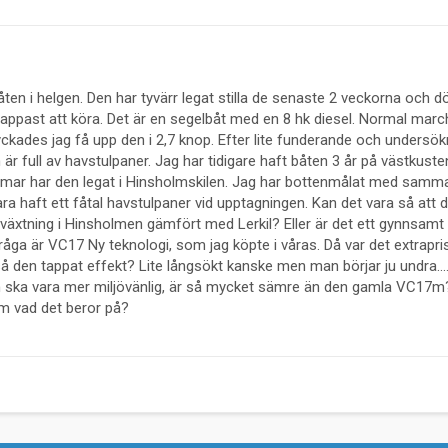
ten i helgen. Den har tyvärr legat stilla de senaste 2 veckorna och
nappast att köra. Det är en segelbåt med en 8 hk diesel. Normal marc
ckades jag få upp den i 2,7 knop. Efter lite funderande och undersök
r full av havstulpaner. Jag har tidigare haft båten 3 år på västkusten 
mar har den legat i Hinsholmskilen. Jag har bottenmålat med samma
ara haft ett fåtal havstulpaner vid upptagningen. Kan det vara så att d
växtning i Hinsholmen gämfört med Lerkil? Eller är det ett gynnsamt 
fråga är VC17 Ny teknologi, som jag köpte i våras. Då var det extrapri
 den tappat effekt? Lite långsökt kanske men man börjar ju undra.... 
m ska vara mer miljövänlig, är så mycket sämre än den gamla VC17m
m vad det beror på?