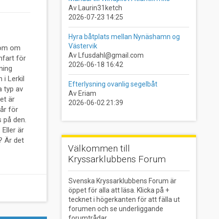
Av Laurin31ketch
2026-07-23 14:25
Hyra båtplats mellan Nynäshamn og
Västervik
 döm om
Av Lfusdahl@gmail.com
hfart för
2026-06-18 16:42
ning
i Lerkil
Efterlysning ovanlig segelbåt
 typ av
Av Eriam
et är
2026-06-02 21:39
år för
s på den.
Eller är
? Är det
Välkommen till
Kryssarklubbens Forum
Svenska Kryssarklubbens Forum är
öppet för alla att läsa. Klicka på +
tecknet i högerkanten för att fälla ut
forumen och se underliggande
forumtrådar.