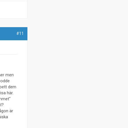
#11
aner men
trodde
 bett dem
isa här.
immet"
l?
ågon är
niska