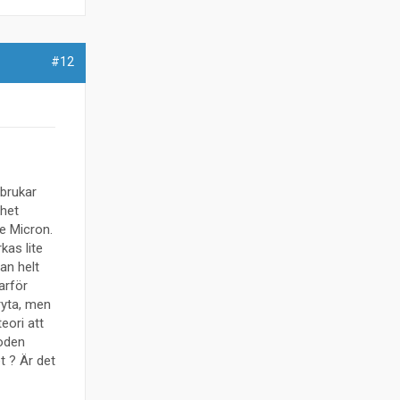
#12
brukar
nhet
e Micron.
kas lite
an helt
arför
ryta, men
eori att
noden
t ? Är det