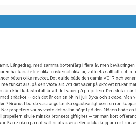
hamn, Långedrag, med samma bottenfärg i flera år, men beväxningen 
uren har kanske lite olika önskemål olika år, vattnets salthalt och re
änder båten olika mycket. Det gällde både den gamla VC17 och senar
te funkat alls, på den växte allt. Att det växer på skrovet brukar mär
är riktigt katastrofalt är att det växer på propellern. Den slutar näst
med snäckor -- och det är den en bit in i juli. Dyka och skrapa. Men v
ler ? Bronset borde vara ungefär lika ogästvänligt som en ren koppa
. När propellern var ny växte det sällan något på den. Någon hade en t
ll propellern skulle minska bronsets giftighet -- tar man bort offera
or. Kan zinken på nåt sätt neutralisera eller urlaka kopparn ur bronse