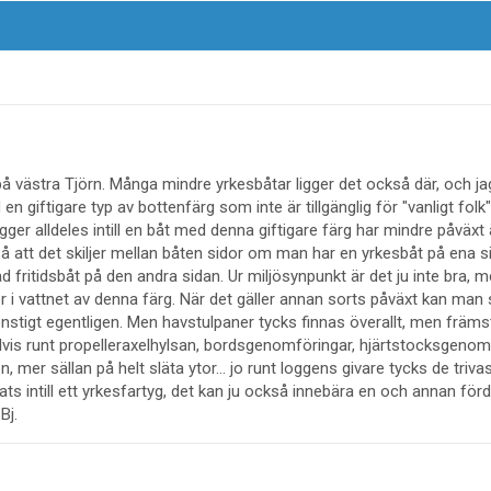
å västra Tjörn. Många mindre yrkesbåtar ligger det också där, och jag
 giftigare typ av bottenfärg som inte är tillgänglig för "vanligt folk
igger alldeles intill en båt med denna giftigare färg har mindre påväxt
d så att det skiljer mellan båten sidor om man har en yrkesbåt på ena 
d fritidsbåt på den andra sidan. Ur miljösynpunkt är det ju inte bra, 
ter i vattnet av denna färg. När det gäller annan sorts påväxt kan man 
konstigt egentligen. Men havstulpaner tycks finnas överallt, men främs
vis runt propelleraxelhylsan, bordsgenomföringar, hjärtstocksgeno
, mer sällan på helt släta ytor... jo runt loggens givare tycks de triva
plats intill ett yrkesfartyg, det kan ju också innebära en och annan fö
Bj.