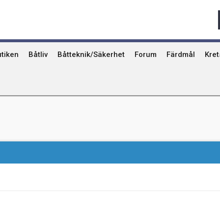
Qvinna Ombord
Ostkust
Ri
Seglarskolor och seglarläger
Gotland
Ut
Toalettavfall och sjömackar
Stockholms skä
År
tiken
Båtliv
Båtteknik/Säkerhet
Forum
Färdmål
Kre