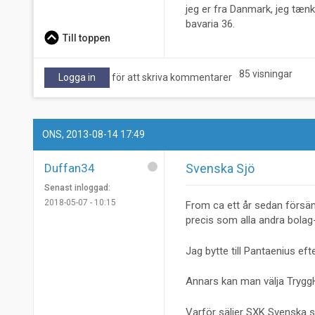
jeg er fra Danmark, jeg tænk
bavaria 36.
Till toppen
85 visningar
Logga in
för att skriva kommentarer
ONS, 2013-08-14 17:49
Duffan34
Svenska Sjö
Senast inloggad:
2018-05-07 - 10:15
From ca ett år sedan försämr
precis som alla andra bola
Jag bytte till Pantaenius e
Annars kan man välja TryggH
Varför säljer SXK Svenska s