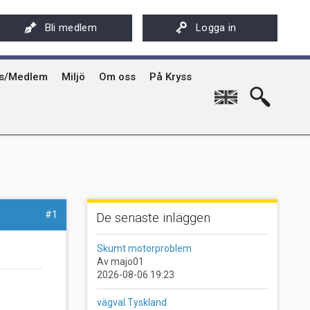
ksföreningens app - Kryssarklubben
Stöd oss
På Kryss artikelarkiv på sxk.se
Bli medlem
Logga in
hyrning av Kryssarklubbens IF-båtar och kajaker
Svenska Kryssarklubben 100 år
På Kryss historia
rgård
sböcker
Verksamhet
Kryssarklubbens nyhetsbrev
ts/Medlem
Miljö
Om oss
På Kryss
English
#1
De senaste inläggen
Skumt motorproblem
Av majo01
2026-08-06 19:23
vägval Tyskland