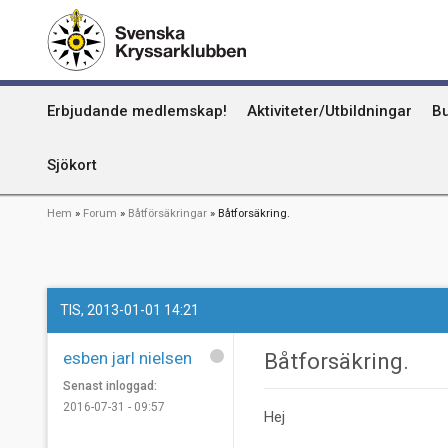
Hoppa
Kummel
till
huvudinnehåll
Uthamn
Huvudmeny
Erbjudande medlemskap!
Aktiviteter/Utbildningar
Bu
Naturhamn
Info om att publicera på sjökortet
Sjökort
Länkstig
Hem
Forum
Båtförsäkringar
Båtforsäkring.
TIS, 2013-01-01 14:21
esben jarl nielsen
Båtforsäkring.
Senast inloggad:
2016-07-31 - 09:57
Hej