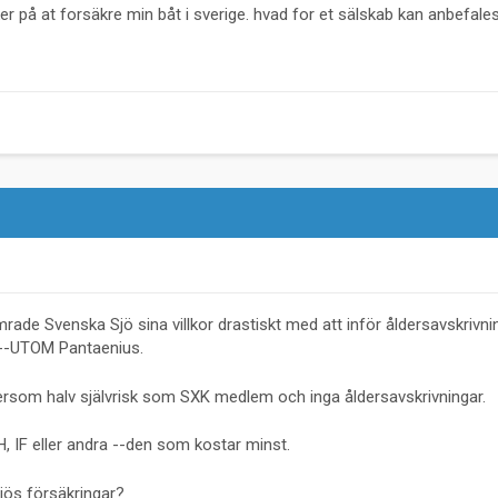
er på at forsäkre min båt i sverige. hvad for et sälskab kan anbefales
ade Svenska Sjö sina villkor drastiskt med att inför åldersavskrivni
g--UTOM Pantaenius.
ftersom halv självrisk som SXK medlem och inga åldersavskrivningar.
, IF eller andra --den som kostar minst.
jös försäkringar?