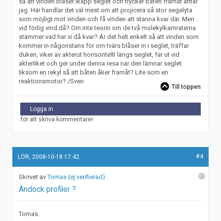
så att vinden blåser ikapp seglet och trycker båten framåt antar
jag. Här handlar det väl mest om att projicera så stor segelyta
som möjligt mot vinden och få vinden att stanna kvar där. Men
vid förlig vind då? Om inte teorin om de två molekylkamraterna
stämmer vad har vi då kvar? Är det helt enkelt så att vinden som
kommer in någonstans för om tvärs blåser in i seglet, träffar
duken, viker av akterut horisontellt längs seglet, far ut vid
akterliket och ger under denna resa när den lämnar seglet
liksom en rekyl så att båten åker framåt? Lite som en
reaktionsmotor? /Sven
Till toppen
Logga in
för att skriva kommentarer
#4
LÖR, 2008-10-18 17:42
Tomas (ej verifierad)
Ändock profiler ?
Tomas: