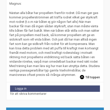
Magnus:
Nästan alla båtar har propellern framför rodret. Då man ger gas
kommer propellerströmmen att träffa rodret vilket ger styrkraft
mot rodret (t.o.m när båten ej gör någon fart alls) När man
backar får man då ingen sådan styrkraft, utan man måste vänta
tills båten får fart bakåt. Men när båten står stilla och man sätter
fart på propellern med back, så kommer propellern att ge en
sidokraft som vill vrida båten. Och just då har man alltså ingen
fart som kan ge sidkraft från rodret för att kompensera. Man
kan lösa detta problem med att puffa till kraftigt men kortvarigt
framåt med motorn, och med kraftigt roderutslag i motsatt
riktning mot propellerns vridriktning vid back sätta båten i en
vridande rörelse, varpå man omedelbart backar med rakt roder.
Med träning kan man lära sig hur man kan utnyttja detta. Studera
vanliga passagerarbåtar typ gamla Vaxholmsbåtar, de
manövreras oftast precis så i trånga utrymmen.
Till toppen
Logga in
för att skriva kommentarer