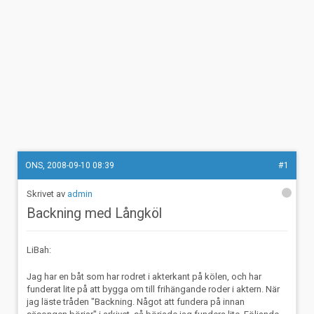
ONS, 2008-09-10 08:39
#1
admin
Backning med Långköl
LiBah:
Jag har en båt som har rodret i akterkant på kölen, och har
funderat lite på att bygga om till frihängande roder i aktern. När
jag läste tråden "Backning. Något att fundera på innan