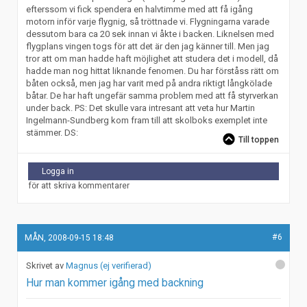
efterssom vi fick spendera en halvtimme med att få igång
motorn inför varje flygnig, så tröttnade vi. Flygningarna varade
dessutom bara ca 20 sek innan vi åkte i backen. Liknelsen med
flygplans vingen togs för att det är den jag känner till. Men jag
tror att om man hadde haft möjlighet att studera det i modell, då
hadde man nog hittat liknande fenomen. Du har förståss rätt om
båten också, men jag har varit med på andra riktigt långkölade
båtar. De har haft ungefär samma problem med att få styrverkan
under back. PS: Det skulle vara intresant att veta hur Martin
Ingelmann-Sundberg kom fram till att skolboks exemplet inte
stämmer. DS:
Till toppen
Logga in
för att skriva kommentarer
#6
MÅN, 2008-09-15 18:48
Magnus (ej verifierad)
Hur man kommer igång med backning