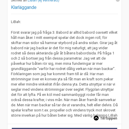
LiBah (ej verifierad)
Klarläggande
LiBah:
Först svarar jag på fråga 3. Babord är alltid babord oavsett vilket
håll man åker. I mitt exempel spelar det dock ingen roll, för
skiftar man sidor så hamnar styrbord på andra sidan. Girar jag åt
babord när jag backar är det för mig naturligt, att jag vrider
rodret så dess akterända går åt båtens babordsida. På fråga 1
och 2 så bortser jag från dessa parametrar. Jag vet att de
påverkar hur båten rör sig, men mina funderingar är mer
grundläggande ”varför har rodret dålig verkan när man backar”.
Förklaringen som jag har kommit fram till är då: Har man
strömningar över en konvex yta så fåt man en kraft som pekar
mer eller mindre vinkelrät ifrån denna yta. Detta utnyttjar vi när vi
seglar med vindens strömningar över seglet. Flygplan utnyttjar
det för att lyfta. På en köl med sammanbyggt roder får man
också dessa krafter, i viss mån. När man åker framåt samverkar
de. Men när man backar så tar de ut varandra, helt eller delvis. Då
spelar krafter som t.ex. propeller och vindens tryck mot skrovet
större inverkan på hur båten beter sig. Med vänlig hälsning LiBah
Till toppen