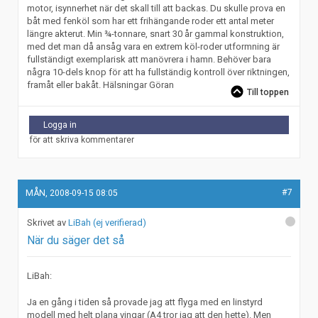
motor, isynnerhet när det skall till att backas. Du skulle prova en
båt med fenköl som har ett frihängande roder ett antal meter
längre akterut. Min ¾-tonnare, snart 30 år gammal konstruktion,
med det man då ansåg vara en extrem köl-roder utformning är
fullständigt exemplarisk att manövrera i hamn. Behöver bara
några 10-dels knop för att ha fullständig kontroll över riktningen,
framåt eller bakåt. Hälsningar Göran
Till toppen
Logga in
för att skriva kommentarer
#7
MÅN, 2008-09-15 08:05
LiBah (ej verifierad)
När du säger det så
LiBah:
Ja en gång i tiden så provade jag att flyga med en linstyrd
modell med helt plana vingar (A4 tror jag att den hette). Men