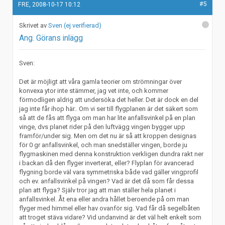
#5
FRE, 2008-10-17 10:12
Sven (ej verifierad)
Ang. Görans inlägg
Sven:
Det är möjligt att våra gamla teorier om strömningar över
konvexa ytor inte stämmer, jag vet inte, och kommer
förmodligen aldrig att undersöka det heller. Det är dock en del
jag inte får ihop här.. Om vi ser till flygplanen är det säkert som
så att de fås att flyga om man har lite anfallsvinkel på en plan
vinge, dvs planet rider på den luftvägg vingen bygger upp
framför/under sig. Men om det nu är så att kroppen designas
för 0 gr anfallsvinkel, och man snedställer vingen, borde ju
flygmaskinen med denna konstruktion verkligen dundra rakt ner
i backan då den flyger inverterat, eller? Flyplan för avancerad
flygning borde väl vara symmetriska både vad gäller vingprofil
och ev. anfallsvinkel på vingen? Vad är det då som får dessa
plan att flyga? Själv tror jag att man ställer hela planet i
anfallsvinkel. Åt ena eller andra hållet beroende på om man
flyger med himmel eller hav ovanför sig. Vad får då segelbåten
att troget stäva vidare? Vid undanvind är det väl helt enkelt som