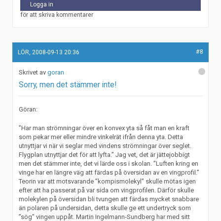
Logga in
för att skriva kommentarer
#8
LÖR, 2008-09-13 20:36
goran
Sorry, men det stämmer inte!
Göran:
”Har man strömningar över en konvex yta så fåt man en kraft
som pekar mer eller mindre vinkelrät ifrån denna yta. Detta
utnyttjar vi när vi seglar med vindens strömningar över seglet.
Flygplan utnyttjar det för att lyfta.” Jag vet, det är jättejobbigt
men det stämmer inte, det vi lärde oss i skolan. ”Luften kring en
vinge har en längre väg att färdas på översidan av en vingprofil.”
Teorin var att motsvarande ”kompismolekyl” skulle mötas igen
efter att ha passerat på var sida om vingprofilen. Därför skulle
molekylen på översidan bli tvungen att färdas mycket snabbare
än polaren på undersidan, detta skulle ge ett undertryck som
”sög” vingen uppåt. Martin Ingelmann-Sundberg har med sitt