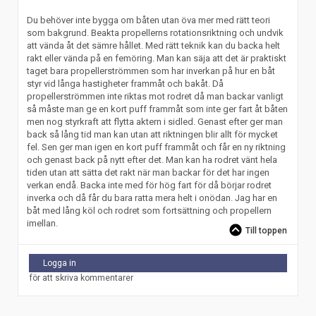
Du behöver inte bygga om båten utan öva mer med rätt teori
som bakgrund. Beakta propellerns rotationsriktning och undvik
att vända åt det sämre hållet. Med rätt teknik kan du backa helt
rakt eller vända på en femöring. Man kan säja att det är praktiskt
taget bara propellerströmmen som har inverkan på hur en båt
styr vid långa hastigheter frammåt och bakåt. Då
propellerströmmen inte riktas mot rodret då man backar vanligt
så måste man ge en kort puff frammåt som inte ger fart åt båten
men nog styrkraft att flytta aktern i sidled. Genast efter ger man
back så lång tid man kan utan att riktningen blir allt för mycket
fel. Sen ger man igen en kort puff frammåt och får en ny riktning
och genast back på nytt efter det. Man kan ha rodret vänt hela
tiden utan att sätta det rakt när man backar för det har ingen
verkan endå. Backa inte med för hög fart för då börjar rodret
inverka och då får du bara ratta mera helt i onödan. Jag har en
båt med lång köl och rodret som fortsättning och propellern
imellan.
Till toppen
Logga in
för att skriva kommentarer