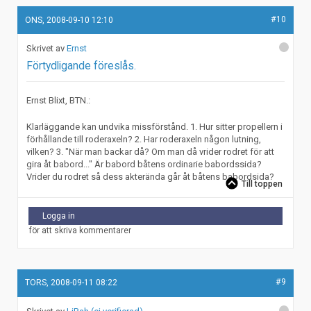
#10
ONS, 2008-09-10 12:10
Ernst
Förtydligande föreslås.
Ernst Blixt, BTN.:
Klarläggande kan undvika missförstånd. 1. Hur sitter propellern i
förhållande till roderaxeln? 2. Har roderaxeln någon lutning,
vilken? 3. "När man backar då? Om man då vrider rodret för att
gira åt babord..." Är babord båtens ordinarie babordssida?
Vrider du rodret så dess akterända går åt båtens babordsida?
Till toppen
Logga in
för att skriva kommentarer
#9
TORS, 2008-09-11 08:22