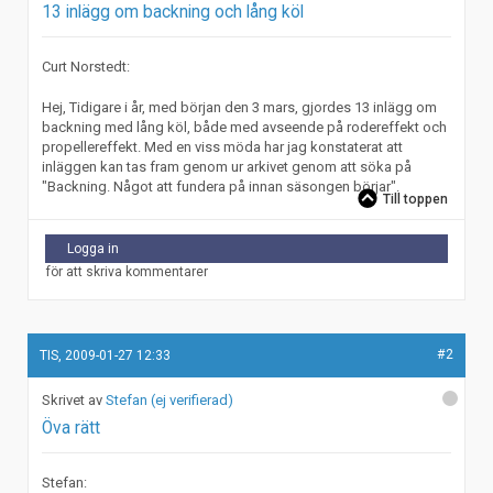
13 inlägg om backning och lång köl
Curt Norstedt:
Hej, Tidigare i år, med början den 3 mars, gjordes 13 inlägg om
backning med lång köl, både med avseende på rodereffekt och
propellereffekt. Med en viss möda har jag konstaterat att
inläggen kan tas fram genom ur arkivet genom att söka på
"Backning. Något att fundera på innan säsongen börjar".
Till toppen
Logga in
för att skriva kommentarer
#2
TIS, 2009-01-27 12:33
Stefan (ej verifierad)
Öva rätt
Stefan: