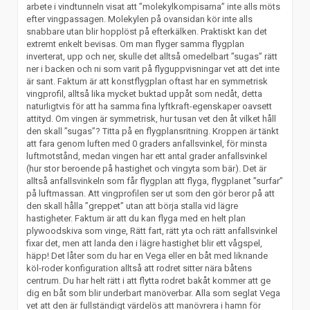
arbete i vindtunneln visat att ”molekylkompisarna” inte alls möts
efter vingpassagen. Molekylen på ovansidan kör inte alls
snabbare utan blir hopplöst på efterkälken. Praktiskt kan det
extremt enkelt bevisas. Om man flyger samma flygplan
inverterat, upp och ner, skulle det alltså omedelbart ”sugas” rätt
ner i backen och ni som varit på flyguppvisningar vet att det inte
är sant. Faktum är att konstflygplan oftast har en symmetrisk
vingprofil, alltså lika mycket buktad uppåt som nedåt, detta
naturligtvis för att ha samma fina lyftkraft-egenskaper oavsett
attityd. Om vingen är symmetrisk, hur tusan vet den åt vilket håll
den skall ”sugas”? Titta på en flygplansritning. Kroppen är tänkt
att fara genom luften med 0 graders anfallsvinkel, för minsta
luftmotstånd, medan vingen har ett antal grader anfallsvinkel
(hur stor beroende på hastighet och vingyta som bär). Det är
alltså anfallsvinkeln som får flygplan att flyga, flygplanet ”surfar”
på luftmassan. Att vingprofilen ser ut som den gör beror på att
den skall hålla ”greppet” utan att börja stalla vid lägre
hastigheter. Faktum är att du kan flyga med en helt plan
plywoodskiva som vinge, Rätt fart, rätt yta och rätt anfallsvinkel
fixar det, men att landa den i lägre hastighet blir ett vågspel,
häpp! Det låter som du har en Vega eller en båt med liknande
köl-roder konfiguration alltså att rodret sitter nära båtens
centrum. Du har helt rätt i att flytta rodret bakåt kommer att ge
dig en båt som blir underbart manöverbar. Alla som seglat Vega
vet att den är fullständigt värdelös att manövrera i hamn för