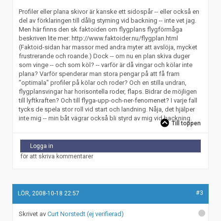
Profiler eller plana skivor är kanske ett sidospår -- eller också en
del av förklaringen till dålig styrning vid backning -- inte vet jag.
Men här finns den sk faktoiden om flygplans flygförmåga
beskriven lite mer: http://www.faktoider.nu/flygplan.html
(Faktoid-sidan har massor med andra myter att avslöja, mycket
frustrerande och roande.) Dock -- om nu en plan skiva duger
som vinge -- och som köl? -- varför är då vingar och kölar inte
plana? Varför spenderar man stora pengar på att få fram
"optimala" profiler på kölar och roder? Och en stilla undran,
flygplansvingar har horisontella roder, flaps. Bidrar de möjligen
till lyftkraften? Och till flyga-upp-och-ner-fenomenet? I varje fall
tycks de spela stor roll vid start och landning. Nåja, det hjälper
inte mig -- min båt vägrar också bli styrd av mig vid backning.
Till toppen
Logga in
för att skriva kommentarer
#3
LÖR, 2008-10-18 22:57
Curt Norstedt (ej verifierad)