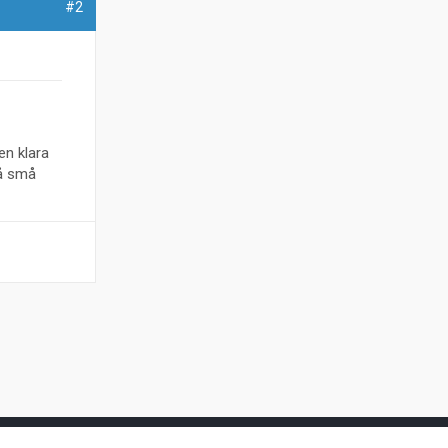
#2
en klara
så små