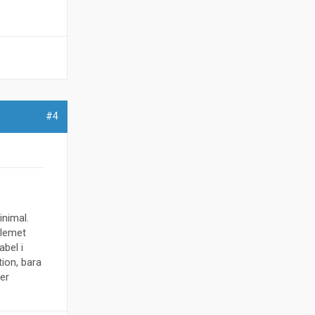
#4
inimal.
blemet
abel i
ion, bara
er