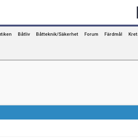
Qvinna Ombord
Ostkust
Ri
Seglarskolor och seglarläger
Gotland
Ut
Toalettavfall och sjömackar
Stockholms skä
År
tiken
Båtliv
Båtteknik/Säkerhet
Forum
Färdmål
Kre