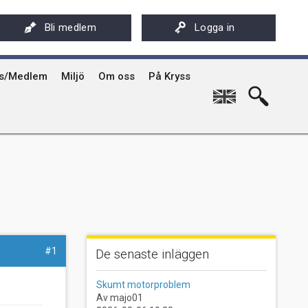
ksföreningens app - Kryssarklubben
Stöd oss
På Kryss artikelarkiv på sxk.se
Bli medlem
Logga in
hyrning av Kryssarklubbens IF-båtar och kajaker
Svenska Kryssarklubben 100 år
På Kryss historia
rgård
sböcker
Verksamhet
Kryssarklubbens nyhetsbrev
ts/Medlem
Miljö
Om oss
På Kryss
English
#1
De senaste inläggen
Skumt motorproblem
Av majo01