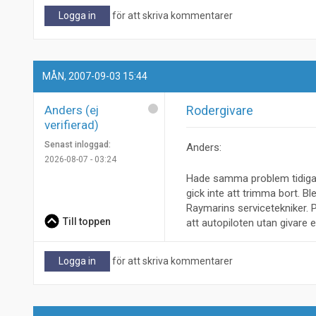
Logga in
för att skriva kommentarer
MÅN, 2007-09-03 15:44
Anders (ej
Rodergivare
verifierad)
Senast inloggad:
Anders:
2026-08-07 - 03:24
Hade samma problem tidigare
gick inte att trimma bort. Bl
Raymarins servicetekniker. Pr
Till toppen
att autopiloten utan givare 
Logga in
för att skriva kommentarer