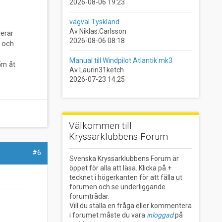
2026-08-06 19:23
vägval Tyskland
Av Niklas.Carlsson
gerar
2026-08-06 08:18
e och
Manual till Windpilot Atlantik mk3
5m åt
Av Laurin31ketch
2026-07-23 14:25
Välkommen till
Kryssarklubbens Forum
#6
Svenska Kryssarklubbens Forum är
öppet för alla att läsa. Klicka på +
tecknet i högerkanten för att fälla ut
forumen och se underliggande
forumtrådar.
Vill du ställa en fråga eller kommentera
i forumet måste du vara
inloggad
på