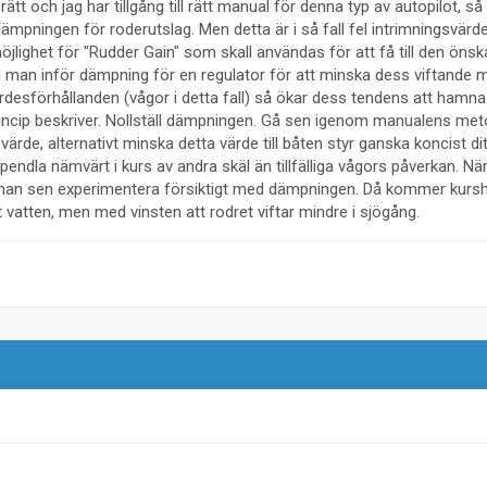
rätt och jag har tillgång till rätt manual för denna typ av autopilot, så
dämpningen för roderutslag. Men detta är i så fall fel intrimningsvärde
öjlighet för "Rudder Gain" som skall användas för att få till den öns
m man inför dämpning för en regulator för att minska dess viftande 
rdesförhållanden (vågor i detta fall) så ökar dess tendens att hamna 
princip beskriver. Nollställ dämpningen. Gå sen igenom manualens met
ätt värde, alternativt minska detta värde till båten styr ganska koncist d
 pendla nämvärt i kurs av andra skäl än tillfälliga vågors påverkan. N
n man sen experimentera försiktigt med dämpningen. Då kommer kursh
t vatten, men med vinsten att rodret viftar mindre i sjögång.