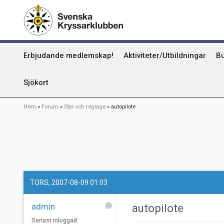
Hoppa
Kummel
till
huvudinnehåll
Uthamn
Huvudmeny
Erbjudande medlemskap!
Aktiviteter/Utbildningar
Bu
Naturhamn
Info om att publicera på sjökortet
Sjökort
Länkstig
Hem
Forum
Styr och reglage
autopilote
TORS, 2007-08-09 01:03
admin
autopilote
Senast inloggad: