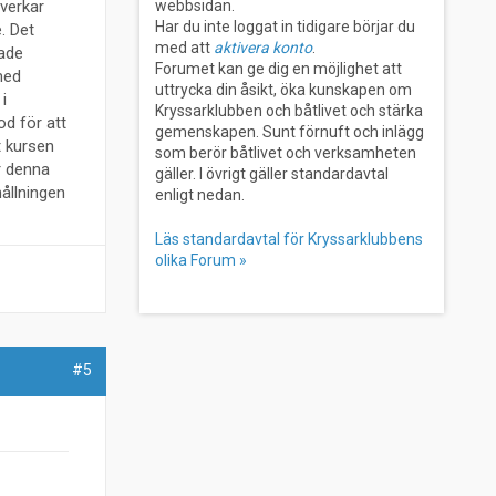
 verkar
webbsidan.
Har du inte loggat in tidigare börjar du
. Det
med att
aktivera konto
.
kade
Forumet kan ge dig en möjlighet att
med
uttrycka din åsikt, öka kunskapen om
i
Kryssarklubben och båtlivet och stärka
od för att
gemenskapen. Sunt förnuft och inlägg
it kursen
som berör båtlivet och verksamheten
är denna
gäller. I övrigt gäller standardavtal
ållningen
enligt nedan.
Läs standardavtal för Kryssarklubbens
olika Forum »
#5