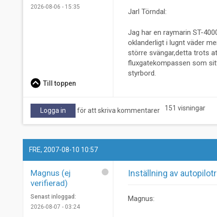
2026-08-06 - 15:35
Jarl Törndal:
Jag har en raymarin ST-4000
oklanderligt i lugnt väder men
större svängar,detta trots a
fluxgatekompassen som sitt
styrbord.
Till toppen
151 visningar
Logga in
för att skriva kommentarer
FRE, 2007-08-10 10:57
Magnus (ej
Inställning av autopilot
verifierad)
Senast inloggad:
Magnus:
2026-08-07 - 03:24