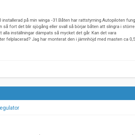
 installerad på min winga -31.Båten har rattstyrning.Autopiloten fun
 så fort det blir sjögång eller svall så börjar båten att slingra i störr
tt alla inställningar dämpats så mycket det går. Kan det vara
er felplacerad? Jag har monterat den i jämnhöjd med masten ca 0,
regulator