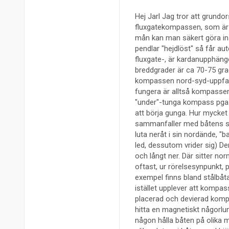
Hej Jarl Jag tror att grundors
fluxgatekompassen, som är k
mån kan man säkert göra i
pendlar "hejdlöst" så får au
fluxgate-, är kardanupphängd
breddgrader är ca 70-75 gr
kompassen nord-syd-uppfattn
fungera är alltså kompassen 
"under"-tunga kompass pga r
att börja gunga. Hur mycke
sammanfaller med båtens sv
luta neråt i sin nordände, "b
led, dessutom vrider sig) D
och långt ner. Där sitter n
oftast, ur rörelsesynpunkt,
exempel finns bland stålbå
istället upplever att kompass
placerad och devierad komp
hitta en magnetiskt någorlun
någon hålla båten på olika m