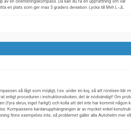
jälp av en orienteringskompass. Då kan du få en uppfattning om var
itta en plats som ger max 5 graders deviation. Lycka till Mvh L-JL
mpassen så lågt som möjligt, t.ex. under en koj, så att rörelsen blir m
rat enligt proceduren i instruktionsboken, det är nödvändigt! Om pro
 (fyra skruv, inget farligt) och kolla att det inte har kommit någon k
se. Kompassens kardanupphängningen är av mycket enkel konstrukt
ing finns exempelvis inte, så problemet gäller alla Autohelm mer ell