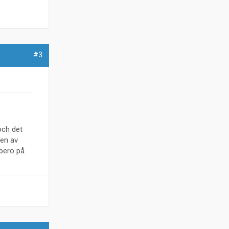
#3
och det
 en av
 bero på