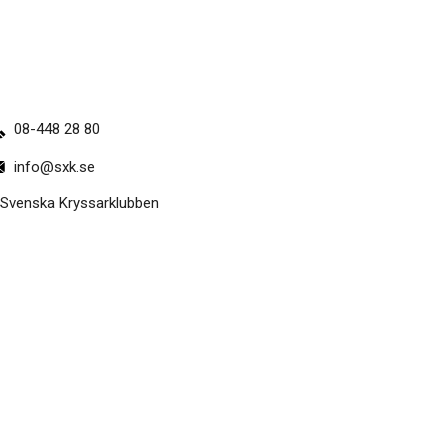
08-448 28 80
info@sxk.se
Svenska Kryssarklubben