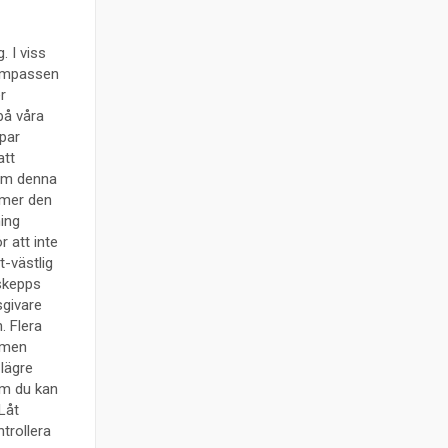
 I viss
kompassen
r
på våra
par
att
 Om denna
mmer den
ing
 att inte
t-västlig
dskepps
sgivare
. Flera
 men
 lägre
om du kan
Låt
trollera