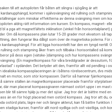
aken till att autopiloten får båten att slingra i sjögång är att
ardanupphängd, kommer i självsvängning vid rullning och stampning.
nställningar som minskar effektterna av denna svängning men om 
topiloten aldrig rätt information om kursen. En kompass, magnet- elle
 bl a pga att magnetfältets inklination (vinkel från horisontalplanet) 
ader. Om då kompassens plan lutar 15-20 grader mot ekvatorn så tap
ing, den fungerar lika dåligt som över de magnetiska polerna. För 
kardanupphängd. För att ligga horisontellt har den en tyngd nertill.
ullning och stampning åker fram och tillbaka i horisontalled så ko
t beror på dess egen (vätske-)dämpning och hur kompassens svängn
ängning. (En magnetkompass för våra breddgrader är dessutom, för
arlastad" i sydänden. Det betyder att den, framför allt vid pendling i os
en idealiska kompassplaceringen är i båtens rörelsecentrum, dvs mi
ormalt en motor, som stör kompassen. Därför så hamnar fjärrkompas
 på sämre ställen än magnetkompasser placerade framför styrplatsen
tar, där man placerat kompassgivaren närmast ostört uppe i en mast
en blir till sämre hjälp ju mer det sjöar. Jag tror det är bättre med en
ass än en för högt placerad men ostörd kompass. Jag tror att du, 
da ostörd plats, lägre ner och längre akterut, kan få bättre funktion. 
en stadiga kurser, framför allt nord-sydliga och ost-västliga, och kon