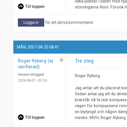
olika platser i båten med h
Till toppen
störningarna finns. Försök h
Logga in
för att skriva kommentarer
MÅN, 2007-08-20 08:41
Roger Ryberg (ej
Tre steg
verifierad)
Senast inloggad:
Roger Ryberg:
2026-08-07 - 03:24
Jag antar att du placerat ko
Sedan antar jag att du devie
kvarstår så ta isär kompassen
vägen för kompassens rörel
en blytyngd och någon dämpn
Till toppen
mindre. MVH, Roger Ryberg