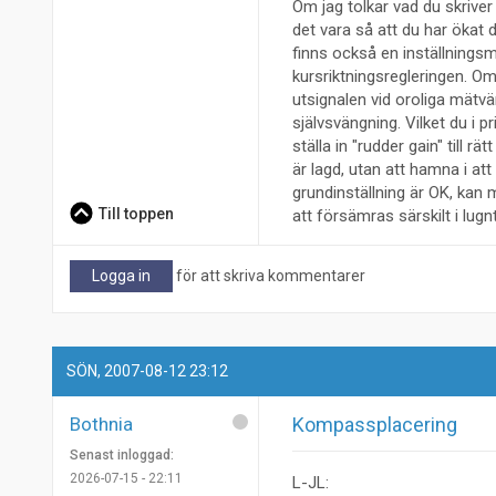
Om jag tolkar vad du skriver 
det vara så att du har ökat 
finns också en inställningsm
kursriktningsregleringen. O
utsignalen vid oroliga mätvä
självsvängning. Vilket du i 
ställa in "rudder gain" till r
är lagd, utan att hamna i att
grundinställning är OK, ka
Till toppen
att försämras särskilt i lugn
Logga in
för att skriva kommentarer
SÖN, 2007-08-12 23:12
Bothnia
Kompassplacering
Senast inloggad:
2026-07-15 - 22:11
L-JL: