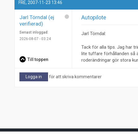
FRE, 2007-11-23 13:46
Jarl Törndal (ej
Autopilote
verifierad)
Senast inloggad:
Jarl Törndal:
2026-08-07 - 03:24
Tack för alla tips. Jag har t
lite tuffare förhållanden så
Till toppen
roderändringar gör stora kur
Logga in
för att skriva kommentarer