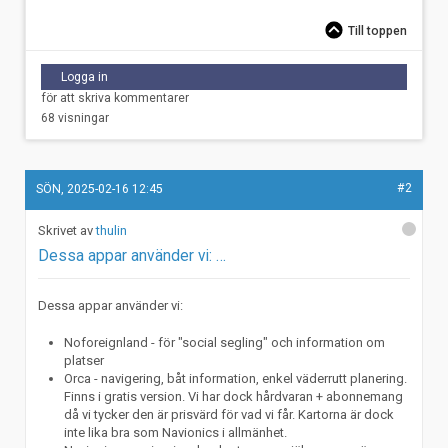
Till toppen
Logga in
för att skriva kommentarer
68 visningar
#2
SÖN, 2025-02-16 12:45
thulin
Dessa appar använder vi: …
Dessa appar använder vi:
Noforeignland - för "social segling" och information om
platser
Orca - navigering, båt information, enkel väderrutt planering.
Finns i gratis version. Vi har dock hårdvaran + abonnemang
då vi tycker den är prisvärd för vad vi får. Kartorna är dock
inte lika bra som Navionics i allmänhet.