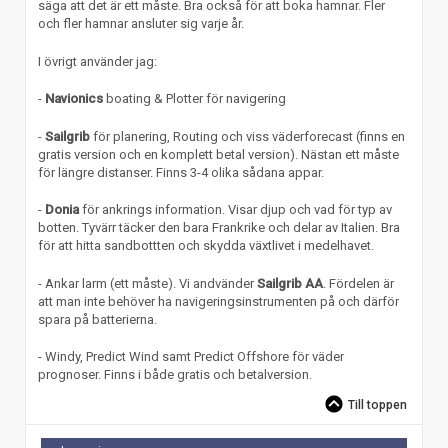
säga att det är ett måste. Bra också för att boka hamnar. Fler
och fler hamnar ansluter sig varje år.
I övrigt använder jag:
-
Navionics
boating & Plotter för navigering
-
Sailgrib
för planering, Routing och viss väderforecast (finns en
gratis version och en komplett betal version). Nästan ett måste
för längre distanser. Finns 3-4 olika sådana appar.
-
Donia
för ankrings information. Visar djup och vad för typ av
botten. Tyvärr täcker den bara Frankrike och delar av Italien. Bra
för att hitta sandbottten och skydda växtlivet i medelhavet.
- Ankar larm (ett måste). Vi andvänder
Sailgrib AA
. Fördelen är
att man inte behöver ha navigeringsinstrumenten på och därför
spara på batterierna.
- Windy, Predict Wind samt Predict Offshore för väder
prognoser. Finns i både gratis och betalversion.
Till toppen