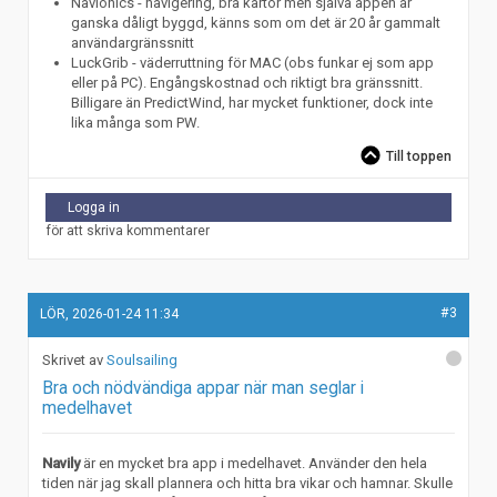
Navionics - navigering, bra kartor men själva appen är
ganska dåligt byggd, känns som om det är 20 år gammalt
användargränssnitt
LuckGrib - väderruttning för MAC (obs funkar ej som app
eller på PC). Engångskostnad och riktigt bra gränssnitt.
Billigare än PredictWind, har mycket funktioner, dock inte
lika många som PW.
Till toppen
Logga in
för att skriva kommentarer
#3
LÖR, 2026-01-24 11:34
Soulsailing
Bra och nödvändiga appar när man seglar i
medelhavet
Navily
är en mycket bra app i medelhavet. Använder den hela
tiden när jag skall plannera och hitta bra vikar och hamnar. Skulle