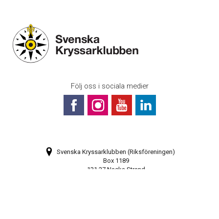
Följ oss i sociala medier
Svenska Kryssarklubben (Riksföreningen)
Box 1189
131 27 Nacka Strand
Bli medlem
Prenumerera på vårt nyhetsbrev
Webbkarta