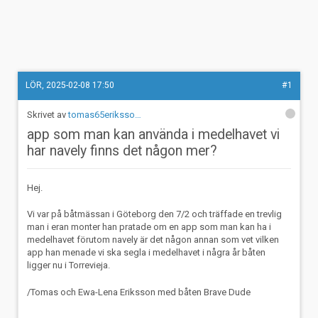
LÖR, 2025-02-08 17:50
#1
tomas65eriksso…
app som man kan använda i medelhavet vi
har navely finns det någon mer?
Hej.
Vi var på båtmässan i Göteborg den 7/2 och träffade en trevlig
man i eran monter han pratade om en app som man kan ha i
medelhavet förutom navely är det någon annan som vet vilken
app han menade vi ska segla i medelhavet i några år båten
ligger nu i Torrevieja.
/Tomas och Ewa-Lena Eriksson med båten Brave Dude