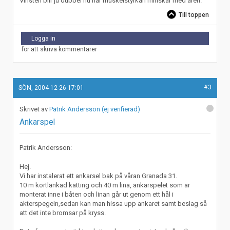
Vinsten blir ju dubbel nu när muskelstyrkan minskar med åren.
Till toppen
Logga in
för att skriva kommentarer
#3
SÖN, 2004-12-26 17:01
Patrik Andersson (ej verifierad)
Ankarspel
Patrik Andersson:
Hej.
Vi har instalerat ett ankarsel bak på våran Granada 31.
10 m kortlänkad kätting och 40 m lina, ankarspelet som är
monterat inne i båten och linan går ut genom ett hål i
akterspegeln,sedan kan man hissa upp ankaret samt beslag så
att det inte bromsar på kryss.