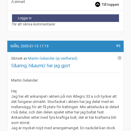
/Lennart
Till toppen
Logga in
för att skriva kommentarer
#5
MÅN, 2005-01-10 17:19
Martin Gelander (ej verifierad)
S&aring; h&auml;r har jag gjort
Martin Gelander:
Hej
Jag har ett ankarspel i aktern på min Allegro 33:a och tycker att
det fungerar utmärkt. Stuvfacket i aktern har jag delat med en
mellanvägg för att få plats för kättingen. Min akterlucka är delad
i två delar, och den delen spelet sitter har jag bultat fast.
Ankarrullen sitter med fyra kraftiga bult, det är här krafterna blir
som störst.
Jag är mycket nöjd med arrangemanget. En nackdel kan dock