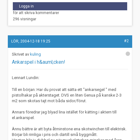
Logga in
för att skriva kommentarer
296 visningar
#2
LÖR, 2004-12-18 19:25
kuling
Ankarspel i h&auml;cken!
Lennart Lundin:
Till en början: Har du provat att sätta ett "ankarsegel " med
pistolhakar på akterstaget. DVS en liten Genua på kanske 2-3
m2 som skotas tajt mot båda sidor/förut.
Annars föredrar jag blyad lina istället för kätting i aktern till
el.ankarspel.
Ännu bättre är att byta åtminstone ena skotwinchen till elektrisk.
Börjar bli rimliga i pris och därtill små byggmått.