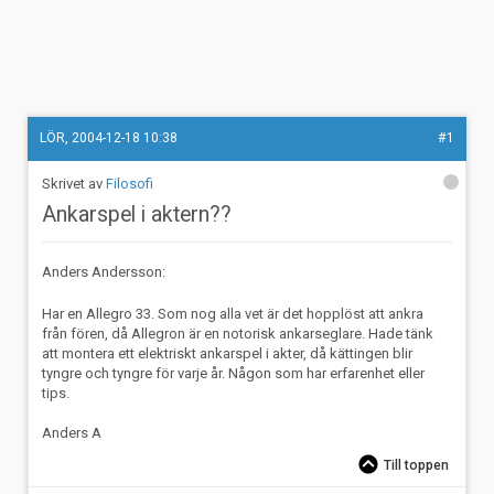
LÖR, 2004-12-18 10:38
#1
Filosofi
Ankarspel i aktern??
Anders Andersson:
Har en Allegro 33. Som nog alla vet är det hopplöst att ankra
från fören, då Allegron är en notorisk ankarseglare. Hade tänk
att montera ett elektriskt ankarspel i akter, då kättingen blir
tyngre och tyngre för varje år. Någon som har erfarenhet eller
tips.
Anders A
Till toppen