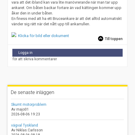
vara att det ibland kan vara lite manövrerande när man tar upp
ankaret. Om båten backar fortare än vad kättingen kommer upp
åker den in under båten.
En finess med att ha ett Bruceankare är att det alltid automatiskt
vänder sig rätt när det nått upp till ankarrullen.
Klicka för bild eller dokument
Till toppen
Logga in
för att skriva kommentarer
De senaste inläggen
Skumt motorproblem
Av majo01
2026-08-06 19:23
vägval Tyskland
Av Niklas.Carlsson
2026-08-06 08:18