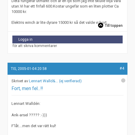
Deta fungerar utmärkt och är en lyx som jag inte skulle vilja vara
utan.Vi har ett frifall 600.Kostar ungefär som en liten plotter Ca
10000 kr.
Elektris winch är lite dyrare 15000 kr så det valde vi bort.
Till toppen
Logga in
för att skriva kommentarer
#4
TIS, 2005-01-04 20:58
Lennart Walld&… (ej verifierad)
Fort, men fel...!!
Lennart Walldén:
Ank-arsel ????? :-)))
F'låt....men det var rätt kul!