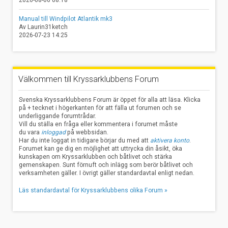
Manual till Windpilot Atlantik mk3
Av Laurin31ketch
2026-07-23 14:25
Välkommen till Kryssarklubbens Forum
Svenska Kryssarklubbens Forum är öppet för alla att läsa. Klicka
på + tecknet i högerkanten för att fälla ut forumen och se
underliggande forumtrådar.
Vill du ställa en fråga eller kommentera i forumet måste
du vara
inloggad
på webbsidan.
Har du inte loggat in tidigare börjar du med att
aktivera konto
.
Forumet kan ge dig en möjlighet att uttrycka din åsikt, öka
kunskapen om Kryssarklubben och båtlivet och stärka
gemenskapen. Sunt förnuft och inlägg som berör båtlivet och
verksamheten gäller. I övrigt gäller standardavtal enligt nedan.
Läs standardavtal för Kryssarklubbens olika Forum »