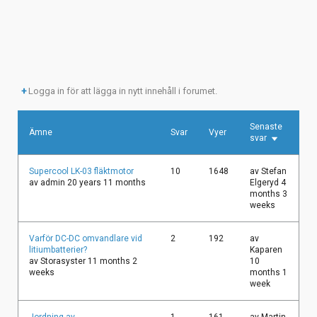
Logga in för att lägga in nytt innehåll i forumet.
Senaste
Ämne
Svar
Vyer
svar
Sortera
stigande
Vanligt
Supercool LK-03 fläktmotor
10
1648
av
Stefan
ämne
av
admin
20 years 11 months
Elgeryd
4
months 3
weeks
Vanligt
Varför DC-DC omvandlare vid
2
192
av
ämne
litiumbatterier?
Kaparen
av
Storasyster
11 months 2
10
weeks
months 1
week
Vanligt
Jordning av
1
161
av
Martin