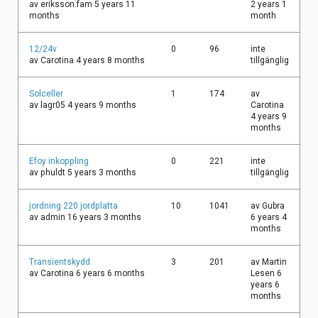
ämne
av
eriksson.fam
5 years 11
2 years 1
months
month
Vanligt
12/24v
0
96
inte
ämne
av
Carotina
4 years 8 months
tillgänglig
Vanligt
Solceller
1
174
av
ämne
av
lagr05
4 years 9 months
Carotina
4 years 9
months
Vanligt
Efoy inkoppling
0
221
inte
ämne
av
phuldt
5 years 3 months
tillgänglig
Vanligt
jordning 220 jordplatta
10
1041
av
Gubra
ämne
av
admin
16 years 3 months
6 years 4
months
Vanligt
Transientskydd
3
201
av
Martin
ämne
av
Carotina
6 years 6 months
Lesen
6
years 6
months