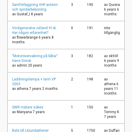
Vanligt
Samförläggning VHF-antenn
3
190
av
Qurera
ämne
och spridarbelysning.
6 years 6
av
Gustaf_l
8 years
months
Vanligt
Vindgenerator rutland 914i.
0
191
inte
ämne
Har någon erfarenhet?
tillgänglig
av
flowerbrange
6 years 8
months
Vanligt
"Motorövervakning på båtar"
3
182
av
sk941
ämne
Hans Donat
6 years 9
av
admin
20 years
months
Vanligt
Laddningslampa + larm VP
2
198
av
ämne
2003
athena
6
av
athena
7 years 2 months
years 11
months
Vanligt
SWR mätare sökes
1
150
av
ämne
av
Manyana
7 years
Tommy K
7 years
Vanligt
Byte till Litiumbatterier
5
1750
av
Duffan