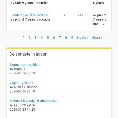
ämne
av
Habl
9 years 9 months
6 years
Vanligt
Laddning av våta batterier
2
243
av
phuldt
ämne
av
phuldt
7 years 5 months
7 years 5
months
Paginering
Nuvarande
1
Page
2
Page
3
Page
4
Page
5
Page
6
Page
7
Page
8
Page
9
Nästa
Nästa ›
Sista
Sista »
sida
sida
sidan
De senaste inläggen
Skumt motorproblem
Av majo01
2026-08-06 19:23
vägval Tyskland
Av Niklas.Carlsson
2026-08-06 08:18
Manual till Windpilot Atlantik mk3
Av Laurin31ketch
2026-07-23 14:25