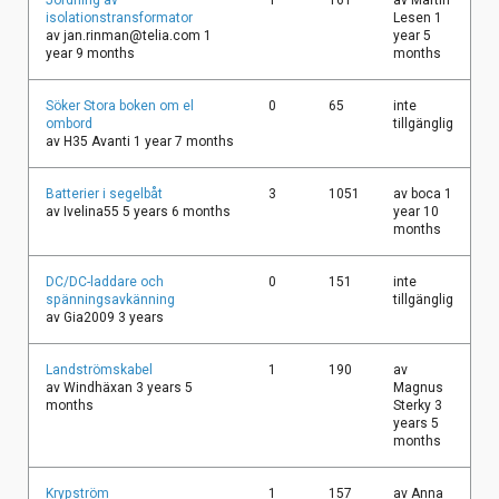
ämne
isolationstransformator
Lesen
1
av
jan.rinman@telia.com
1
year 5
year 9 months
months
Vanligt
Söker Stora boken om el
0
65
inte
ämne
ombord
tillgänglig
av
H35 Avanti
1 year 7 months
Vanligt
Batterier i segelbåt
3
1051
av
boca
1
ämne
av
Ivelina55
5 years 6 months
year 10
months
Vanligt
DC/DC-laddare och
0
151
inte
ämne
spänningsavkänning
tillgänglig
av
Gia2009
3 years
Vanligt
Landströmskabel
1
190
av
ämne
av
Windhäxan
3 years 5
Magnus
months
Sterky
3
years 5
months
Vanligt
Krypström
1
157
av
Anna