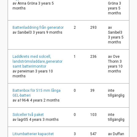
ämne
av
Anna Gröna
3 years 5
Gröna
3
months
years 5
months
Vanligt
Batteriladdning från generator
2
293
av
ämne
av
Sanibel3
3 years 9 months
Sanibel3
3 years 5
months
Vanligt
Laddkrets med solcell,
1
236
av
Ove
ämne
landströmsladdare,generator
Thorin
3
samt batterimonitor
years 10
av
perwiman
3 years 10
months
months
Vanligt
Batteribox för 515 mm långa
0
39
inte
ämne
GEL-batteri
tillgänglig
av
a1964i
4 years 2 months
Vanligt
Solceller två paket
0
103
inte
ämne
av
lagr05
4 years 3 months
tillgänglig
Vanligt
Litiumbatterier kapacitet
3
547
av
Duffan