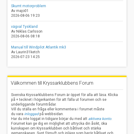
Skumt motorproblem
Av majo01
2026-08-06 19:23
vägval Tyskland
Av Niklas.Carlsson
2026-08-06 08:18
Manual till Windpilot Atlantik mk3
Av Laurin31ketch
2026-07-23 14:25
Välkommen till Kryssarklubbens Forum
Svenska Kryssarklubbens Forum är öppet för alla att läsa. Klicka
på + tecknet i högerkanten för att fälla ut forumen och se
underliggande forumtrådar.
Vill du ställa en fråga eller kommentera i forumet måste
du vara
inloggad
på webbsidan.
Har du inte loggat in tidigare börjar du med att
aktivera konto
.
Forumet kan ge dig en möjlighet att uttrycka din åsikt, öka
kunskapen om Kryssarklubben och båtlivet och stärka
gemenskapen. Sunt förnuft och inlägg som berör båtlivet och