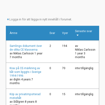
Logga in för att lägga in nytt innehåll i forumet.
Senaste svar
Ämne
Svar
Vyer
Sortera
stigande
Vanligt
Samlings dokument över
2
194
av
ämne
de olika CE klasserna
Niklas.Carlsson
av
Niklas.Carlsson
1 year
1 year 3
7 months
months
Vanligt
Krav på CE-märkning av
0
70
inte tillgänglig
ämne
båt som byggts i Sverige
1994-1996
av
diglin
4 years 7
months
Vanligt
Köp av privatimporterad
0
15
inte tillgänglig
ämne
motorbåt
av
Stålgren
8 years 8