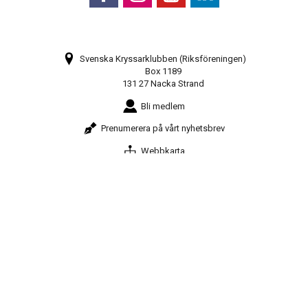
Svenska Kryssarklubben (Riksföreningen)
Box 1189
131 27 Nacka Strand
Bli medlem
Prenumerera på vårt nyhetsbrev
Webbkarta
08-448 28 80
info@sxk.se
© Svenska Kryssarklubben