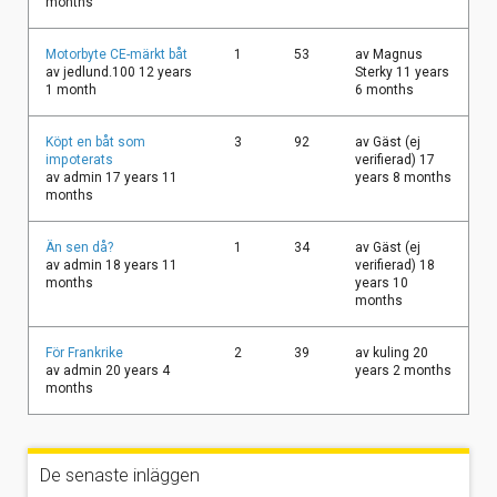
months
Vanligt
Motorbyte CE-märkt båt
1
53
av
Magnus
ämne
av
jedlund.100
12 years
Sterky
11 years
1 month
6 months
Vanligt
Köpt en båt som
3
92
av
Gäst (ej
ämne
impoterats
verifierad)
17
av
admin
17 years 11
years 8 months
months
Vanligt
Än sen då?
1
34
av
Gäst (ej
ämne
av
admin
18 years 11
verifierad)
18
months
years 10
months
Vanligt
För Frankrike
2
39
av
kuling
20
ämne
av
admin
20 years 4
years 2 months
months
De senaste inläggen