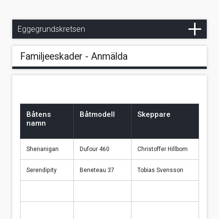
Länklista
Våra bojar
Eggegrundskretsen
Familjeeskader - Anmälda
Båtens
Båtmodell
Skeppare
namn
Shenanigan
Dufour 460
Christoffer Hillbom
Serendipity
Beneteau 37
Tobias Svensson