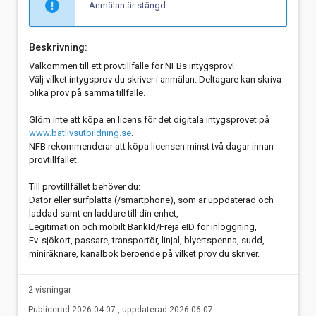
Anmälan är stängd
Beskrivning:
Välkommen till ett provtillfälle för NFBs intygsprov!
Välj vilket intygsprov du skriver i anmälan. Deltagare kan skriva
olika prov på samma tillfälle.
Glöm inte att köpa en licens för det digitala intygsprovet på
www.batlivsutbildning.se
.
NFB rekommenderar att köpa licensen minst två dagar innan
provtillfället.
Till provtillfället behöver du:
Dator eller surfplatta (/smartphone), som är uppdaterad och
laddad samt en laddare till din enhet,
Legitimation och mobilt BankId/Freja eID för inloggning,
Ev. sjökort, passare, transportör, linjal, blyertspenna, sudd,
miniräknare, kanalbok beroende på vilket prov du skriver.
2 visningar
Publicerad 2026-04-07 , uppdaterad 2026-06-07