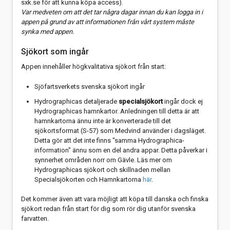
sxk.se för att kunna köpa access).
Var medveten om att det tar några dagar innan du kan logga in i
appen på grund av att informationen från vårt system måste
synka med appen.
Sjökort som ingår
Appen innehåller högkvalitativa sjökort från start:
Sjöfartsverkets svenska sjökort ingår
Hydrographicas detaljerade
specialsjökort
ingår dock ej
Hydrographicas hamnkartor. Anledningen till detta är att
hamnkartorna ännu inte är konverterade till det
sjökortsformat (S-57) som Medvind använder i dagsläget.
Detta gör att det inte finns "samma Hydrographica-
information" ännu som en del andra appar. Detta påverkar i
synnerhet områden norr om Gävle. Läs mer om
Hydrographicas sjökort och skillnaden mellan
Specialsjökorten och Hamnkartorna
här
.
Det kommer även att vara möjligt att köpa till danska och finska
sjökort redan från start för dig som rör dig utanför svenska
farvatten.