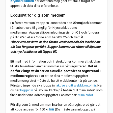
Kryssarklubben
där det finns möjlighet att ställa frågor om
appen och dela dina erfarenheter.
Exklusivt för dig som medlem
En första version av appen lanserades den
29 maj
och kommer
i år enbart vara tillgänglig för Kryssarklubbens
medlemmar. Appen släpps inledningsvis för iOS och fungerar
på din iPad eller iPhone som har iOS 26 och framåt.
Observera att detta är den första versionen och det innebär att
allt inte fungerar perfekt. Buggar kommer att rättas till löpande
och nya funktioner att läggas till.
Ett mejl med information och instruktioner kommer att skickas
till alla huvudmedlemmar som har sin båt registrerad.
Det är
därför viktigt att du har en aktuell e-postadress registrerad i
medlemsregistret.
För att se dina medlemsuppgifter i
medlemsregistret måste du ha ett webbkonto här på sxk.se.
Första gången du ska logga in,
aktivera ditt webbkonto här
. När
du har
loggat in
på sxk.se, klicka på texten "Till mina sidor" som
finns under dina adressuppgifter. Läs mer här:
Mina sidor
För dig som är medlem men
inte
har en båt registrerad går det
att köpa access för 150 kr
här
(Du måste vara inloggad på