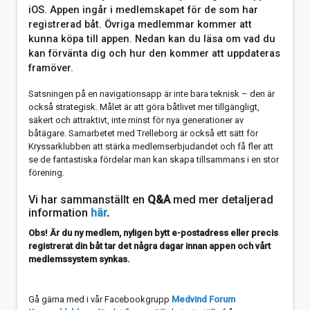
iOS. Appen ingår i medlemskapet för de som har
registrerad båt. Övriga medlemmar kommer att
kunna köpa till appen. Nedan kan du läsa om vad du
kan förvänta dig och hur den kommer att uppdateras
framöver.
Satsningen på en navigationsapp är inte bara teknisk – den är
också strategisk. Målet är att göra båtlivet mer tillgängligt,
säkert och attraktivt, inte minst för nya generationer av
båtägare. Samarbetet med Trelleborg är också ett sätt för
Kryssarklubben att stärka medlemserbjudandet och få fler att
se de fantastiska fördelar man kan skapa tillsammans i en stor
förening.
Vi har sammanställt en
Q&A
med mer detaljerad
information
här
.
Obs! Är du ny medlem, nyligen bytt e-postadress eller precis
registrerat din båt tar det några dagar innan appen och vårt
medlemssystem synkas.
Gå gärna med i vår Facebookgrupp
Medvind Forum