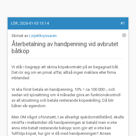
LÖR, 2026-01-03 15:14
#1
Linjettkryssaren
Återbetalning av handpenning vid avbrutet
båtköp
Vi står i begrepp att skriva köpekontrakt på en begagnad båt.
Det rör sig om en privat affär, alltså ingen mäklare eller firma
inblandad.
Vi ska först betala en handpenning, 10% = ca 100 000:-, och
sedan vid sjösättning om 4 månader göra en funktionskontroll
av all utrustning och betala resterande köpeskilling. Då blir
båten vår egendom.
Men OM något oförutsett, t.ex allvarligt sjukdomstillstånd, skulle
inträffa i mellantiden då handpenningen är betald men vi inte
ännu inte betalt resterande belopp som gör att vi inte kan
fullfölja köpet, hur gör vi då med handpenningen? Anses