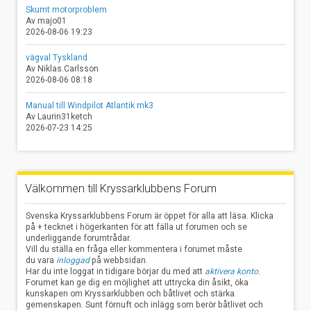
Skumt motorproblem
Av majo01
2026-08-06 19:23
vägval Tyskland
Av Niklas.Carlsson
2026-08-06 08:18
Manual till Windpilot Atlantik mk3
Av Laurin31ketch
2026-07-23 14:25
Välkommen till Kryssarklubbens Forum
Svenska Kryssarklubbens Forum är öppet för alla att läsa. Klicka
på + tecknet i högerkanten för att fälla ut forumen och se
underliggande forumtrådar.
Vill du ställa en fråga eller kommentera i forumet måste
du vara
inloggad
på webbsidan.
Har du inte loggat in tidigare börjar du med att
aktivera konto
.
Forumet kan ge dig en möjlighet att uttrycka din åsikt, öka
kunskapen om Kryssarklubben och båtlivet och stärka
gemenskapen. Sunt förnuft och inlägg som berör båtlivet och