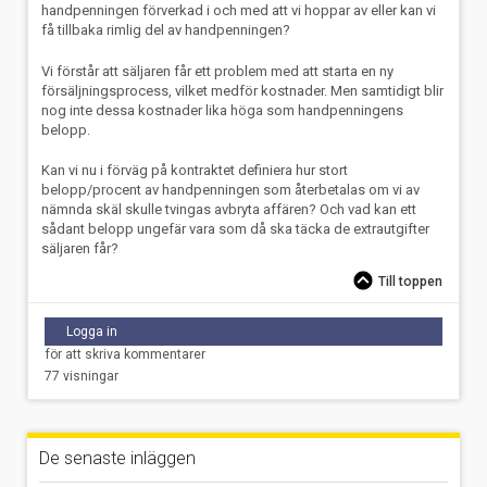
handpenningen förverkad i och med att vi hoppar av eller kan vi
få tillbaka rimlig del av handpenningen?
Vi förstår att säljaren får ett problem med att starta en ny
försäljningsprocess, vilket medför kostnader. Men samtidigt blir
nog inte dessa kostnader lika höga som handpenningens
belopp.
Kan vi nu i förväg på kontraktet definiera hur stort
belopp/procent av handpenningen som återbetalas om vi av
nämnda skäl skulle tvingas avbryta affären? Och vad kan ett
sådant belopp ungefär vara som då ska täcka de extrautgifter
säljaren får?
Till toppen
Logga in
för att skriva kommentarer
77 visningar
De senaste inläggen