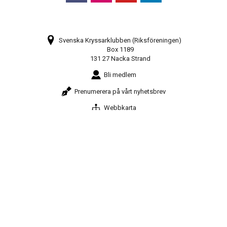
Svenska Kryssarklubben (Riksföreningen)
Box 1189
131 27 Nacka Strand
Bli medlem
Prenumerera på vårt nyhetsbrev
Webbkarta
08-448 28 80
info@sxk.se
© Svenska Kryssarklubben