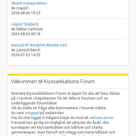
Skumt motorproblem
Av majo01
2026-08-06 19:23
vägval Tyskland
Av Niklas.Carlsson
2026-08-06 08:18
Manual till Windpilot Atlantik mk3
Av Laurin31ketch
2026-07-23 14:25
Välkommen till Kryssarklubbens Forum
Svenska Kryssarklubbens Forum är öppet för alla att läsa. Klicka
på + tecknet i högerkanten för att fälla ut forumen och se
underliggande forumtrådar.
Vill du ställa en fråga eller kommentera i forumet måste
du vara
inloggad
på webbsidan.
Har du inte loggat in tidigare börjar du med att
aktivera konto
.
Forumet kan ge dig en möjlighet att uttrycka din åsikt, öka
kunskapen om Kryssarklubben och båtlivet och stärka
gemenskapen. Sunt förnuft och inlägg som berör båtlivet och