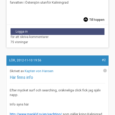
farvatten i Östersjön utanför Kaliningrad
Till toppen
Logga in
för att skriva kommentarer
75 visningar
#2
LÖR, 2012-11-10 19:56
Kapten von Hansen
Här finns info
Efter mycket surf och searching, oräkneliga click fick jag själv
napp.
Info syns här
http://www.mapkld.ru/en/yachting/
som gäller kring Kalinigrad