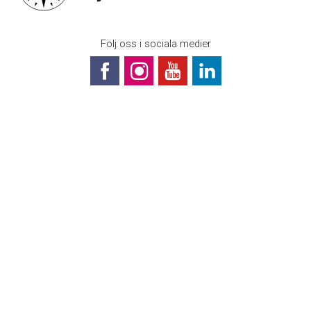
Följ oss i sociala medier
Svenska Kryssarklubben (Riksföreningen)
Box 1189
131 27 Nacka Strand
Bli medlem
Prenumerera på vårt nyhetsbrev
Webbkarta
08-448 28 80
info@sxk.se
© Svenska Kryssarklubben