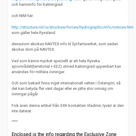
och hamninfo för Kaliningrad.
och NtM här:
http://structure.mil.ru/structure/forces/hydrographic/info/notices.htm
som gäller hele Ryssland
dessutom skickas NAVTEX info til Sjöfartsverket, som sedan
skickar dom på NAVTEX.
Vad som känns mycket speciellt är att hela Rysska
sjöområdet(terretorial + EEZ) utmed Kaliningrad uppenbart kan
användas för militära övningar.
Och som bekant finns inget internationalt vatten i Östersjön, så
det kan betyda fler vänt dagar eller en jätte stor omväg om
övningar pågår.
Fick även denna artikel från SXK kontakten Vladimir, tyvärr är den
inte daterat
"""""
Enclosed is the info regarding the Exclusive Zone